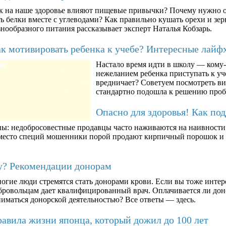
к на наше здоровье влияют пищевые привычки? Почему нужно о
ть белки вместе с углеводами? Как правильно кушать орехи и з
знообразного питания рассказывает эксперт Наталья Кобзарь.
к мотивировать ребенка к учебе? Интересные лайф
Настало время идти в школу — кому-т
80
нежеланием ребенка приступать к уче
вредничает? Советуем посмотреть ви
стандартно подошла к решению про
Опасно для здоровья! Как по
ны: недобросовестные продавцы часто наживаются на наивности п
вместо специй мошенники порой продают кирпичный порошок и к
му? Рекомендации донорам
огие люди стремятся стать донорами крови. Если вы тоже интер
бровольцам дает квалифицированный врач. Оплачивается ли дон
ниматься донорской деятельностью? Все ответы — здесь.
авила жизни японца, который дожил до 100 лет