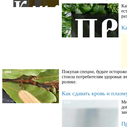
Ка
4785
ес
ра
Ка
87
Покупая специи, будьте осторож
5904
стоила потребителям здоровья: 
ролике.
Как сдавать кровь и плаз
Мн
4143
до
за
Пр