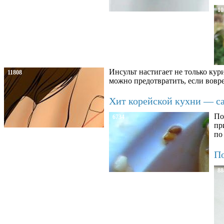
10
Инсульт настигает не только кур
11808
можно предотвратить, если вовре
Хит корейской кухни — сал
По
6734
пр
по
По
88