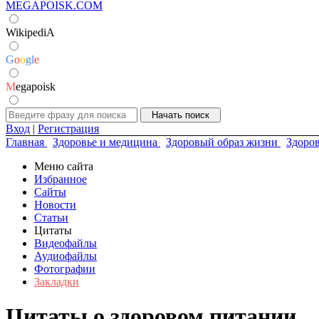
MEGAPOISK.COM
WikipediA
G
o
o
g
l
e
M
egapoisk
Вход
|
Регистрация
Главная
Здоровье и медицина
Здоровый образ жизни
Здоро
Меню сайта
Избранное
Сайты
Новости
Статьи
Цитаты
Видеофайлы
Аудиофайлы
Фотографии
Закладки
Цитаты о здоровом питании