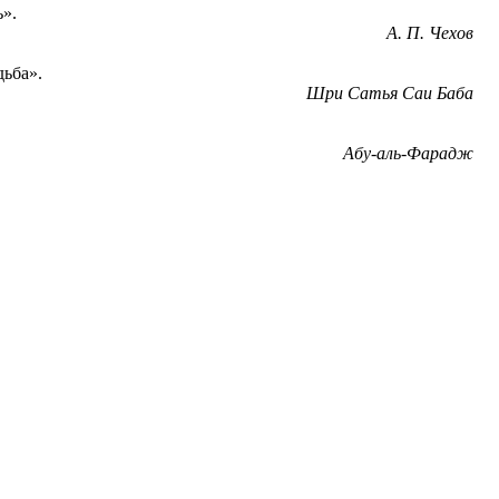
ь».
А. П. Чехов
дьба».
Шри Сатья Саи Баба
Абу-аль-Фарадж