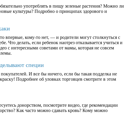
бязательно употреблять в пищу зеленые растения? Можно ли
ерновые культуры? Подробно о принципах здорового и
хаки
о впервые, кому-то нет, — и родители могут столкнуться с
бе. Что делать, если ребенок наотрез отказывается учиться и
део с интересными советами от мамы, которая не совсем
блемы.
дделывают специи
окупателей. И все бы ничего, если бы такая подделка не
раску! Подробнее об уловках торговцев смотрите в этом
есуетесь донорством, посмотрите видео, где рекомендации
орство? Как часто можно сдавать кровь? Кому можно