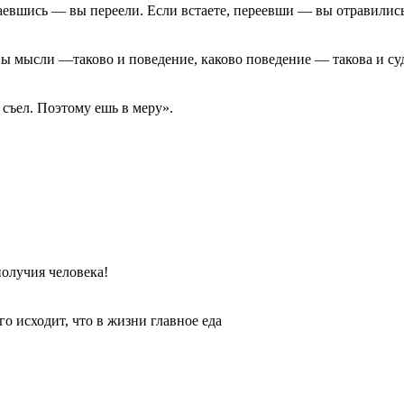
наевшись — вы переели. Если встаете, переевши — вы отравилис
вы мысли —таково и поведение, каково поведение — такова и су
е съел. Поэтому ешь в меру».
получия человека!
го исходит, что в жизни главное еда