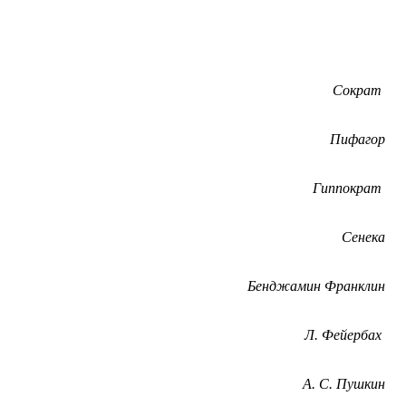
Сократ
Пифагор
.
Гиппократ
Сенека
Бенджамин Франклин
Л. Фейербах
А. С. Пушкин