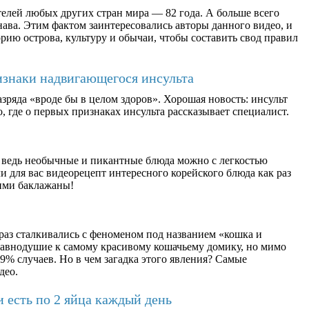
елей любых других стран мира — 82 года. А больше всего
ава. Этим фактом заинтересовались авторы данного видео, и
рию острова, культуру и обычаи, чтобы составить свод правил
изнаки надвигающегося инсульта
зряда «вроде бы в целом здоров». Хорошая новость: инсульт
, где о первых признаках инсульта рассказывает специалист.
 ведь необычные и пикантные блюда можно с легкостью
 для вас видеорецепт интересного корейского блюда как раз
ими баклажаны!
раз сталкивались с феноменом под названием «кошка и
равнодушие к самому красивому кошачьему домику, но мимо
9% случаев. Но в чем загадка этого явления? Самые
део.
и есть по 2 яйца каждый день