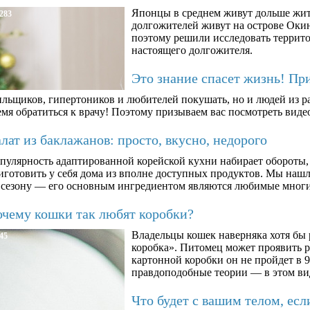
Японцы в среднем живут дольше жит
283
долгожителей живут на острове Окин
поэтому решили исследовать террито
настоящего долгожителя.
Это знание спасет жизнь! Пр
ильщиков, гипертоников и любителей покушать, но и людей из ра
мя обратиться к врачу! Поэтому призываем вас посмотреть видео
ат из баклажанов: просто, вкусно, недорого
пулярность адаптированной корейской кухни набирает обороты,
иготовить у себя дома из вполне доступных продуктов. Мы нашли
 сезону — его основным ингредиентом являются любимые мног
чему кошки так любят коробки?
Владельцы кошек наверняка хотя бы 
45
коробка». Питомец может проявить 
картонной коробки он не пройдет в 9
правдоподобные теории — в этом ви
Что будет с вашим телом, есл