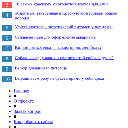
10 самых красивых многолетних цветов для дачи
3
Животные, занесенные в Красную книгу: звери редкой
4
породы
Улитка ахатина – экзотический питомец у вас дома!
5
Стильные идеи для оформления аквариума
6
Рацион для котенка — каким он должен быть?
7
Собаки звезд: у каких знаменитостей собачья душа?
8
Выбор домашнего питомца
9
Выращиваем розу из букета прямо у себя дома
10
Главная
■
О проекте
■
Задать вопрос
■
Как добавить сайты
■