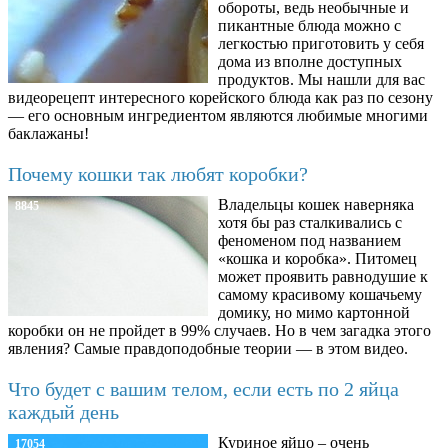
обороты, ведь необычные и
пикантные блюда можно с
легкостью приготовить у себя
дома из вполне доступных
продуктов. Мы нашли для вас
видеорецепт интересного корейского блюда как раз по сезону
— его основным ингредиентом являются любимые многими
баклажаны!
Почему кошки так любят коробки?
Владельцы кошек наверняка
8845
хотя бы раз сталкивались с
феноменом под названием
«кошка и коробка». Питомец
может проявить равнодушие к
самому красивому кошачьему
домику, но мимо картонной
коробки он не пройдет в 99% случаев. Но в чем загадка этого
явления? Самые правдоподобные теории — в этом видео.
Что будет с вашим телом, если есть по 2 яйца
каждый день
Куриное яйцо – очень
17054