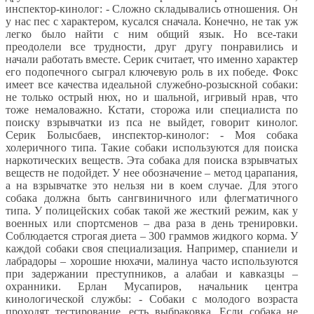
инспектор-кинолог: - Сложно складывались отношения. Он
у нас пес с характером, кусался сначала. Конечно, не так уж
легко было найти с ним общий язык. Но все-таки
преодолели все трудности, друг другу понравились и
начали работать вместе. Серик считает, что именно характер
его подопечного сыграл ключевую роль в их победе. Фокс
имеет все качества идеальной служебно-розыскной собаки:
не только острый нюх, но и шальной, игривый нрав, что
тоже немаловажно. Кстати, сторожа или специалиста по
поиску взрывчатки из пса не выйдет, говорит кинолог.
Серик Болысбаев, инспектор-кинолог: - Моя собака
холеричного типа. Такие собаки используются для поиска
наркотических веществ. Эта собака для поиска взрывчатых
веществ не подойдет. У нее обозначение – метод царапания,
а на взрывчатке это нельзя ни в коем случае. Для этого
собака должна быть сангвиничного или флегматичного
типа. У полицейских собак такой же жесткий режим, как у
военных или спортсменов – два раза в день тренировки.
Соблюдается строгая диета – 300 граммов жидкого корма. У
каждой собаки своя специализация. Например, спаниели и
лабрадоры – хорошие нюхачи, малинуа часто используются
при задержании преступников, а алабаи и кавказцы –
охранники. Ерлан Мусапиров, начальник центра
кинологической службы: - Собаки с молодого возраста
проходят тестирование, есть выбраковка. Если собака не