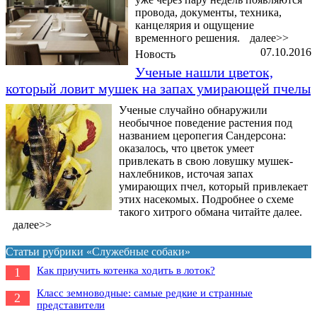
провода, документы, техника,
канцелярия и ощущение
временного решения.
далее>>
07.10.2016
Новость
Ученые нашли цветок,
который ловит мушек на запах умирающей пчелы
Ученые случайно обнаружили
необычное поведение растения под
названием церопегия Сандерсона:
оказалось, что цветок умеет
привлекать в свою ловушку мушек-
нахлебников, источая запах
умирающих пчел, который привлекает
этих насекомых. Подробнее о схеме
такого хитрого обмана читайте далее.
далее>>
Статьи рубрики «Служебные собаки»
Как приучить котенка ходить в лоток?
1
Класс земноводные: самые редкие и странные
2
представители