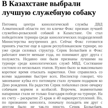
В Казахстане выбрали
лучшую служебную собаку
Питомец центра кинологической службы ДВД
Алматинской области пес по кличке Фокс признан лучшей
служебно-розыскной собакой в Казахстане. Он стал
победителем турнира среди кинологических подразделений
Министерства внутренних дел. Сейчас Фокс готовится
принять участие еще в одном республиканском турнире, но
уже среди силовых структур. Серик Болысбаев и Фокс
работают вместе меньше года, но понимают друг друга с
полужеста. Недавно они были признаны лучшими на
турнире среди кинологических служб МВД. Состязание
состояло из нескольких этапов. Нужно было за максимально
короткое время отыскать наркотики. Они справились со
всеми заданиями быстрее всех. Инспектор говорит, что
завоевание кубка его питомцем стало лучшим подарком ко
Дню рождения. На радостях Серик побаловал свою овчарку
собачьим кормом и колбасой. Впрочем, знаменитыми
напарники стали не только благодаря победе на турнире. На
их счету – раскрытие 25 краж и 40 наркопреступлений. Но,
по признанию кинолога, поначалу поладить им друг с
другом было не так-то просто. Серик Болысбаев,