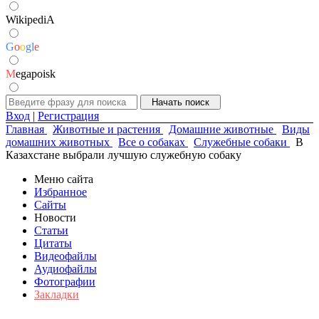
WikipediA
G
o
o
g
l
e
M
egapoisk
Вход
|
Регистрация
Главная
Животные и растения
Домашние животные
Виды
домашних животных
Все о собаках
Служебные собаки
В
Казахстане выбрали лучшую служебную собаку
Меню сайта
Избранное
Сайты
Новости
Статьи
Цитаты
Видеофайлы
Аудиофайлы
Фотографии
Закладки