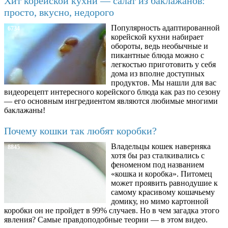
Хит корейской кухни — салат из баклажанов:
просто, вкусно, недорого
Популярность адаптированной
6734
корейской кухни набирает
обороты, ведь необычные и
пикантные блюда можно с
легкостью приготовить у себя
дома из вполне доступных
продуктов. Мы нашли для вас
видеорецепт интересного корейского блюда как раз по сезону
— его основным ингредиентом являются любимые многими
баклажаны!
Почему кошки так любят коробки?
Владельцы кошек наверняка
8845
хотя бы раз сталкивались с
феноменом под названием
«кошка и коробка». Питомец
может проявить равнодушие к
самому красивому кошачьему
домику, но мимо картонной
коробки он не пройдет в 99% случаев. Но в чем загадка этого
явления? Самые правдоподобные теории — в этом видео.