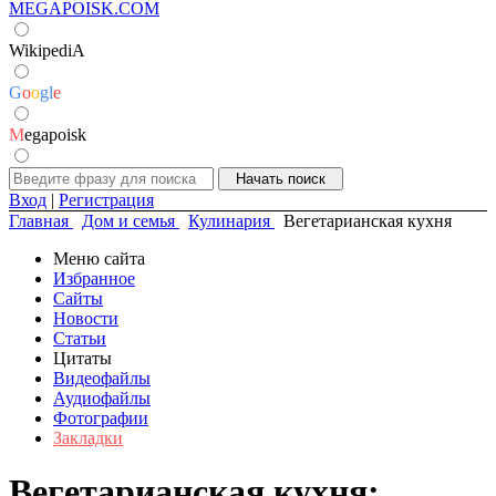
MEGAPOISK.COM
WikipediA
G
o
o
g
l
e
M
egapoisk
Вход
|
Регистрация
Главная
Дом и семья
Кулинария
Вегетарианская кухня
Меню сайта
Избранное
Сайты
Новости
Статьи
Цитаты
Видеофайлы
Аудиофайлы
Фотографии
Закладки
Вегетарианская кухня: