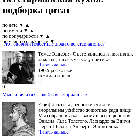
подборка цитат
по дате
▼
▲
по имени
▼
▲
по популярности
▼
▲
по уровню сложности
▼
Что говорили известные люди о вегетарианстве?
Томас Эдисон: «Я вегетарианец и противник
алкоголя, поэтому я могу найти...»
Читать дальше
1902
просмотров
0
комментариев
8
0
+
Мысли великих людей о вегетарианстве
Еще философы древности считали
аморальным убийство животных ради пищи.
Мы собрали высказывания о вегетарианстве
Овидия, Льва Толстого, Леонардо да Винчи,
Перси Шелли и Альберта Эйнштейна.
Читать дальше