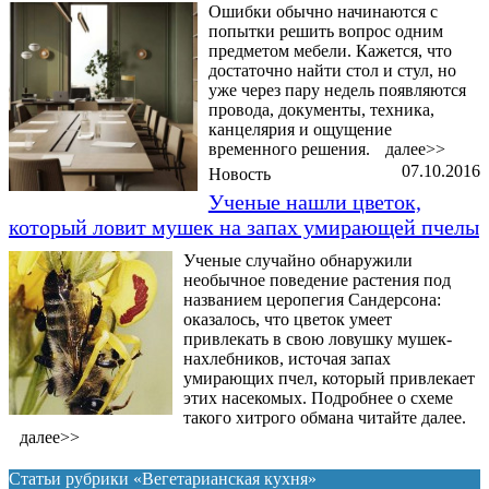
Ошибки обычно начинаются с
попытки решить вопрос одним
предметом мебели. Кажется, что
достаточно найти стол и стул, но
уже через пару недель появляются
провода, документы, техника,
канцелярия и ощущение
временного решения.
далее>>
07.10.2016
Новость
Ученые нашли цветок,
который ловит мушек на запах умирающей пчелы
Ученые случайно обнаружили
необычное поведение растения под
названием церопегия Сандерсона:
оказалось, что цветок умеет
привлекать в свою ловушку мушек-
нахлебников, источая запах
умирающих пчел, который привлекает
этих насекомых. Подробнее о схеме
такого хитрого обмана читайте далее.
далее>>
Статьи рубрики «Вегетарианская кухня»