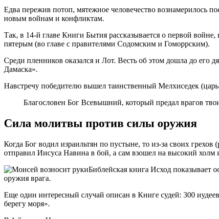
Едва пережив потоп, мятежное человечество вознамерилось пос
новым войнам и конфликтам.
Так, в 14-й главе Книги Бытия рассказывается о первой войн
пятерым (во главе с правителями Содомским и Гоморрским).
Среди пленников оказался и Лот. Весть об этом дошла до его д
Дамаска
.
Навстречу победителю вышел таинственный Мелхиседек (царь 
Благословен Бог Всевышний, который предал врагов твоих
Сила молитвы против силы оружия
Когда Бог водил израильтян по пустыне, то из-за своих грехо
отправил Иисуса Навина в бой, а сам взошел на высокий холм и
Библейская книга Исход показывает о
оружия врага.
Еще один интересный случай описан в Книге судей: 300 иудее
берегу моря
.