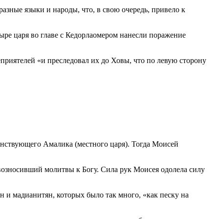
зные языки и народы, что, в свою очередь, привело к
ыре царя во главе с Кедорлаомером нанесли поражение
неприятелей
и преследовал их до Ховы, что по левую сторону
оинствующего Амалика (местного царя). Тогда Моисей
возносивший молитвы к Богу. Сила рук Моисея одолела силу
ян и мадианитян, которых было так много,
как песку на