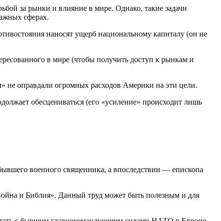
ьбой за рынки и влияние в мире. Однако, такие задачи
ажных сферах.
отивостояния наносят ущерб национальному капиталу (он не
ересованного в мире (чтобы получить доступ к рынкам и
м» не оправдали огромных расходов Америки на эти цели.
одолжает обесцениваться (его «усиление» происходит лишь
бывшего военного священника, а впоследствии — епископа
Война и Библия». Данный труд может быть полезным и для
е путать с бывшим главнокомандующим силами НАТО в Европе