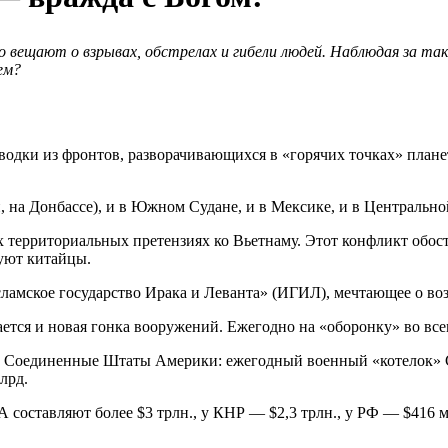
 вещают о взрывах, обстрелах и гибели людей. Наблюдая за так
ем?
одки из фронтов, разворачивающихся в «горячих точках» плане
, на Донбассе), и в Южном Судане, и в Мексике, и в Центральн
х территориальных претензиях ко Вьетнаму. Этот конфликт обо
дуют китайцы.
сламское государство Ирака и Леванта» (ИГИЛ), мечтающее о во
ся и новая гонка вооружений. Ежегодно на «оборонку» во всем 
т Соединенные Штаты Америки: ежегодный военный «котелок» 
лрд.
составляют более $3 трлн., у КНР — $2,3 трлн., у РФ — $416 м