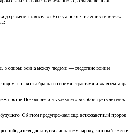
даром сразил наповал вооруженного до зубов великана
од сражения зависел от Него, а не от численности войск.
на:
ишь в одном: война между людьми — следствие войны
одом, т. е. вести брань со своими страстями и «князем мира
ятеж против Всевышнего и увлекшего за собой треть ангелов
я будущего. Об этом предупреждал еще ветхозаветный пророк
вры победителя достанутся лишь тому народу, который вместе