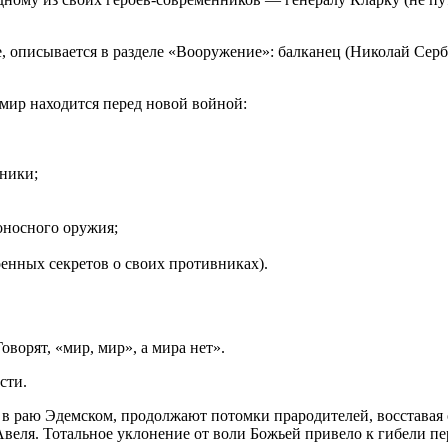
е, описывается в разделе «Вооружение»: балканец (Николай Сер
 мир находится перед новой войной:
хники;
оносного оружия;
енных секретов о своих противниках).
Говорят, «мир, мир», а мира нет
.
сти.
 раю Эдемском, продолжают потомки прародителей, восставая 
 Авеля. Тотальное уклонение от воли Божьей привело к гибели п