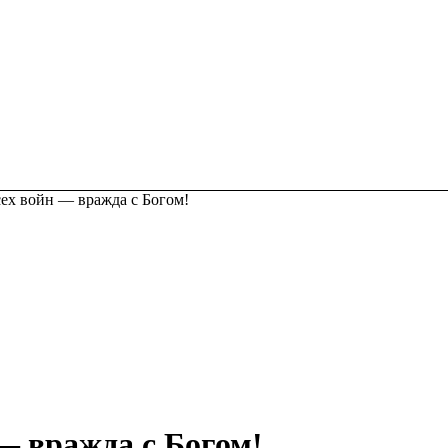
ех войн — вражда с Богом!
— вражда с Богом!