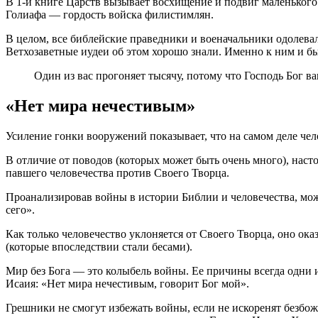
В 1-й книге Царств вызывает восхищение и подвиг маленького 
Голиафа — гордость войска филистимлян.
В целом, все библейские праведники и военачальники одолевал
Ветхозаветные иудеи об этом хорошо знали. Именно к ним и б
Один из вас прогоняет тысячу, потому что Господь Бог ва
«Нет мира нечестивым»
Усиление гонки вооружений показывает, что на самом деле че
В отличие от поводов (которых может быть очень много), на
павшего человечества против Своего Творца.
Проанализировав войны в истории Библии и человечества, можно
сего».
Как только человечество уклоняется от Своего Творца, оно ок
(которые впоследствии стали бесами).
Мир без Бога — это колыбель войны. Ее причины всегда одни и
Исаия:
Нет мира нечестивым, говорит Бог мой
.
Грешники не смогут избежать войны, если не искоренят безбож