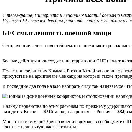
С телеэкранов, Интернета и печатных изданий довольно часто
Почему в XXI веке конфликты решаются столь жестоким пут
БЕСсмысленность военной мощи
Сегодняшние ленты новостей чем-то напоминают тревожные св
Боевые действия происходят и на территории СНГ (в частности
После присоединения Крыма к России Китай заговорил о свои
присутствие на архипелаге Сенкаку, на который также претен
В последние два года начало набирать силу так называемое «И
На фоне военных конфликтов и столкновений наблюдает
Пальму первенства по этим расходам по-прежнему удерживаю
находится Китай — $216 млрд., на третьем — Россия — $84,5 м
Много это или мало? Для сравнения: доходы в госбюджете США 
военные цели пятую часть госказны.