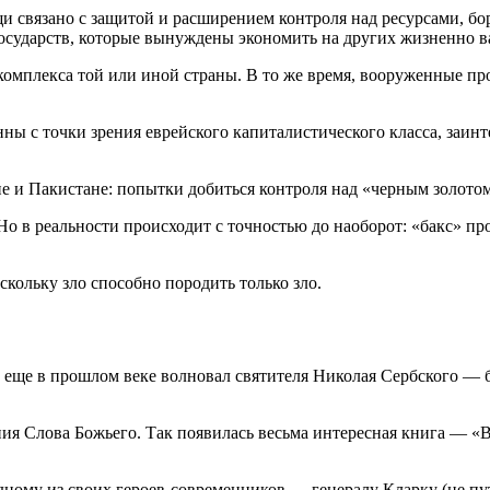
и связано с защитой и расширением контроля над ресурсами, бор
сударств, которые вынуждены экономить на других жизненно в
омплекса той или иной страны. В то же время, вооруженные пр
 с точки зрения еврейского капиталистического класса, заинт
е и Пакистане: попытки добиться контроля над «черным золото
о в реальности происходит с точностью до наоборот: «бакс» пр
скольку зло способно породить только зло.
 еще в прошлом веке волновал святителя Николая Сербского — 
ния Слова Божьего. Так появилась весьма интересная книга — «
к одному из своих героев-современников — генералу Кларку (н