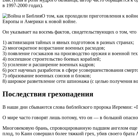
в 1997-2000 годах).
О том, как проходили приготовления к войн
Европы и Америки к новой войне.
Он указывает на восемь фактов, свидетельствующих о том, что
1) активизация тайных и явных подготовок в разных странах;
2) многократное возрастание военных расходов;
3) появление госзаказов на производство оружия и военной те
4) поспешное строительство боевых кораблей;
5) усиление и расширение военных кадров;
6) рост научных разработок в сфере усовершенствования смерт
7) образование военных союзов и блоков;
8) широкое разветвление сети шпионажа (с целью получения во
Последствия грехопадения
В наши дни сбываются слова библейского пророка Иеремии:
О мире часто говорят лишь потому, что он — в большой опасно
Многовековую брань, спровоцированную падшим ангелом еще в
плод, то Каин совершил более тяжкий грех, убив своего брата