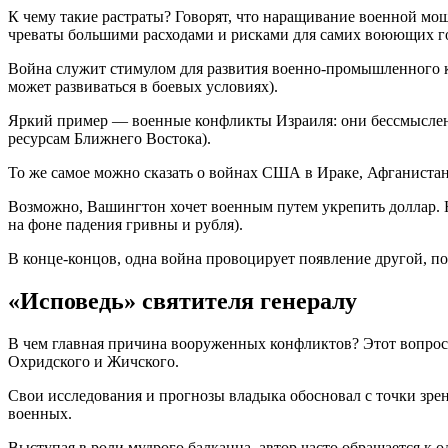
К чему такие растраты? Говорят, что наращивание военной мощ
чреваты большими расходами и рисками для самих воюющих го
Война служит стимулом для развития военно-промышленного к
может развиваться в боевых условиях).
Яркий пример — военные конфликты Израиля: они бессмысленны
ресурсам Ближнего Востока).
То же самое можно сказать о войнах США в Ираке, Афганистан
Возможно, Вашингтон хочет военным путем укрепить доллар. Н
на фоне падения гривны и рубля).
В конце-концов, одна война провоцирует появление другой, по
«Исповедь» святителя генералу
В чем главная причина вооруженных конфликтов? Этот вопрос
Охридского и Жичского.
Свои исследования и прогнозы владыка обосновал с точки зре
военных.
Выступая в роли мудрого балканца, автор часто обращается 