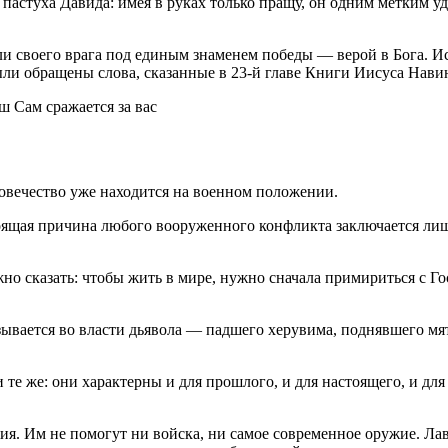
пастуха Давида: имея в руках только пращу, он одним метким у
и своего врага под единым знаменем победы — верой в Бога. Исх
ыли обращены слова, сказанные в 23-й главе Книги Иисуса Нави
ш Сам сражается за вас
ловечество уже находится на военном положении.
стоящая причина любого вооруженного конфликта заключается л
 сказать: чтобы жить в мире, нужно сначала примириться с Госп
азывается во власти дьявола — падшего херувима, поднявшего м
 те же: они характерны и для прошлого, и для настоящего, и дл
ия. Им не помогут ни войска, ни самое современное оружие. Ла