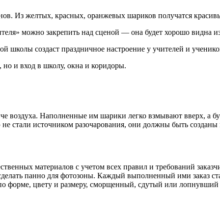
нов. Из желтых, красных, оранжевых шариков получатся красивы
ля» можно закрепить над сценой — она будет хорошо видна из 
й школы создаст праздничное настроение у учителей и ученико
 но и вход в школу, окна и коридоры.
гче воздуха. Наполненные им шарики легко взмывают вверх, а б
не стали источником разочарования, они должны быть созданы 
твенных материалов с учетом всех правил и требований заказчи
сделать панно для фотозоны. Каждый выполненный ими заказ ст
 по форме, цвету и размеру, сморщенный, сдутый или лопнувший