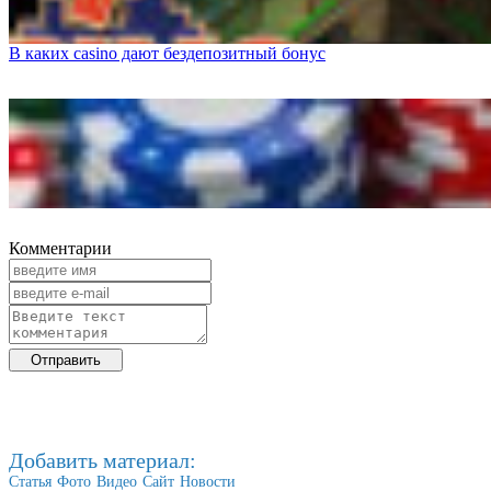
В каких casino дают бездепозитный бонус
Комментарии
Добавить материал:
Статья
Фото
Видео
Сайт
Новости