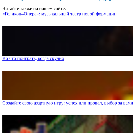
Читайте также на нашем сайте:
«Геликон–Опера»: музыкальный театр новой формации
Во что поиграть, когда скучно
Создайте свою азартную игру: успех или провал, выбор за вам