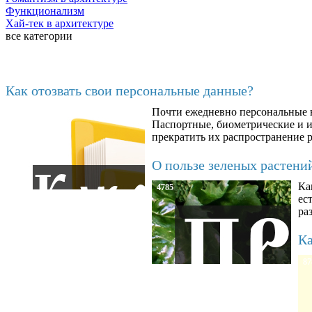
Функционализм
Хай-тек в архитектуре
все категории
Последние добавленные
Как отозвать свои персональные данные?
Почти ежедневно персональные н
6602
Паспортные, биометрические и ин
прекратить их распространение 
О пользе зеленых растени
Ка
4785
ес
ра
Ка
87