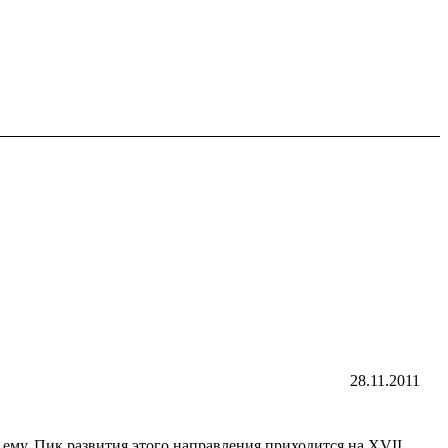
28.11.2011
ему. Пик развития этого направления приходится на XVII