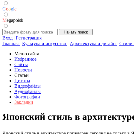
G
o
o
g
l
e
M
egapoisk
Вход
|
Регистрация
Главная
Культура и искусство
Архитектура и дизайн
Стили 
Меню сайта
Избранное
Сайты
Новости
Статьи
Цитаты
Видеофайлы
Аудиофайлы
Фотографии
Закладки
Японский стиль в архитектур
Японский стиль в архитектуре популярен сегодня не только в 