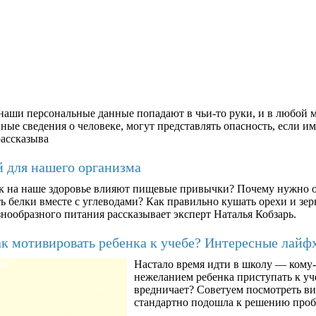
аши персональные данные попадают в чьи-то руки, и в любой м
ые сведения о человеке, могут представлять опасность, если им
рассказыва
й для нашего организма
к на наше здоровье влияют пищевые привычки? Почему нужно о
ть белки вместе с углеводами? Как правильно кушать орехи и з
знообразного питания рассказывает эксперт Наталья Кобзарь.
к мотивировать ребенка к учебе? Интересные лайф
Настало время идти в школу — кому-т
80
нежеланием ребенка приступать к уче
вредничает? Советуем посмотреть ви
стандартно подошла к решению про