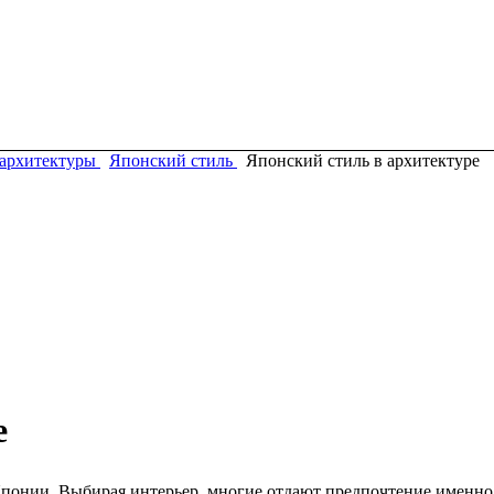
архитектуры
Японский стиль
Японский стиль в архитектуре
е
Японии. Выбирая интерьер, многие отдают предпочтение именно 