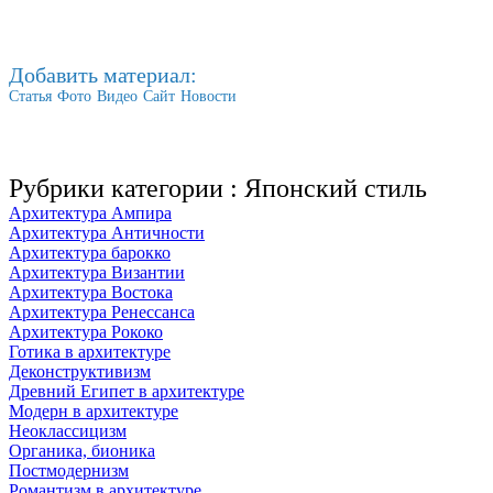
Добавить материал:
Статья
Фото
Видео
Сайт
Новости
Рубрики категории :
Японский стиль
Архитектура Ампира
Архитектура Античности
Архитектура барокко
Архитектура Византии
Архитектура Востока
Архитектура Ренессанса
Архитектура Рококо
Готика в архитектуре
Деконструктивизм
Древний Египет в архитектуре
Модерн в архитектуре
Неоклассицизм
Органика, бионика
Постмодернизм
Романтизм в архитектуре