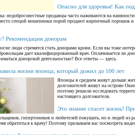
Опасно для здоровья! Как по
ны: недобросовестные продавцы часто наживаются на наивности п
вместо специй мошенники порой продают кирпичный порошок и к
му? Рекомендации донорам
огие люди стремятся стать донорами крови. Если вы тоже интер
бровольцам дает квалифицированный врач. Оплачивается ли дон
ниматься донорской деятельностью? Все ответы — здесь.
авила жизни японца, который дожил до 100 лет
Японцы в среднем живут дольше жит
283
долгожителей живут на острове Окин
поэтому решили исследовать террито
настоящего долгожителя.
Это знание спасет жизнь! Пр
ильщиков, гипертоников и любителей покушать, но и людей из ра
мя обратиться к врачу! Поэтому призываем вас посмотреть видео