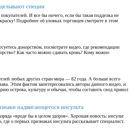
дделывают специи
окупателей. И все бы ничего, если бы такая подделка не
раску! Подробнее об уловках торговцев смотрите в этом
есуетесь донорством, посмотрите видео, где рекомендации
орство? Как часто можно сдавать кровь? Кому можно
елей любых других стран мира — 82 года. А больше всего
ава. Этим фактом заинтересовались авторы данного видео, и
рию острова, культуру и обычаи, чтобы составить свод правил
изнаки надвигающегося инсульта
зряда «вроде бы в целом здоров». Хорошая новость: инсульт
, где о первых признаках инсульта рассказывает специалист.