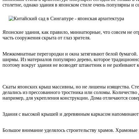
столетие, однако здания в японском стиле очень популярны и с
Японские здания, как правило, миниатюрные, что совсем не от
часть сооружения скрыта от глаз зрителя.
Межкомнатные перегородки и окна затягивают белой бумагой.
ширмы. Из материалов попу­лярно дерево, которое традиционно 
поэтому вокруг здания не возводят штакетник и не разбивают 
Скаты японских крыш массивны, но не лишены изящества. Ст
делались из прессованного тростника или соломы. Количество
например, для укрепления конструкции. Дома отличаются сов
Здания c высокой крышей и деревянным каркасом напоминают к
Большое внимание уделялось строительству храмов. Храмовы