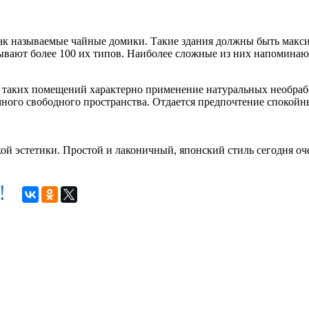
ак называемые чайные домики. Такие здания должны быть максим
ывают более 100 их типов. Наиболее сложные из них напомина
 таких помещений характерно применение натуральных необра­б
много свободного пространства. Отдается предпочтение спокой
 эстетики. Простой и лаконичный, японский стиль сегодня оче
м!