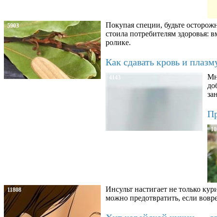
Покупая специи, будьте осторож
5903
стоила потребителям здоровья: 
ролике.
Как сдавать кровь и плаз
Мн
4143
до
за
Пр
10
Инсульт настигает не только кур
11808
можно предотвратить, если вовре