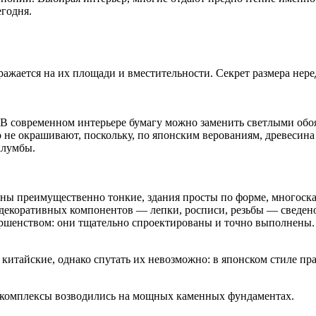
егодня.
ражается на их площади и вместительности. Секрет раз­мера нере
 В современном интерьере бумагу можно заменить светлыми об
не окрашивают, поскольку, по японским веро­ваниям, древесина 
клумбы.
ены преимущественно тонкие, здания просты по форме, многос
 декоративных компонентов — лепки, росписи, резьбы — сведено
ершенством: они тщательно спроектированы и точно выполнены.
итайские, однако спутать их невозможно: в японском стиле прак
е комплексы возводились на мощных каменных фундаментах.