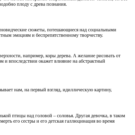
одобно плоду с древа познания.
 сновидческие сюжеты, потешающиеся над социальными
ытным эмоциям и беспрепятственному творчеству.
ерхности, например, коры дерева. А желание рисовать от
изм и впоследствии окажет влияние на абстрактный
ывает нам, на первый взгляд, идиллическую картину,
ькой птицы над головой – соловья. Другая девочка, в таком
смерть его сестры и его детская галлюцинация во время