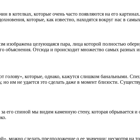
н в котелках, которые очень часто появляются на его картинах
дохновения, которые, как известно, находятся вокруг нас в сам
м изображена целующаяся пара, лица которой полностью оберну
кого объяснения. Отсюда и происходит множество самых разных 
 голову», которые, однако, кажутся слишком банальными. Спец
но им не удается это сделать даже в момент близости. Существуе
 за его спиной мы видим каменную стену, которая обрывается и о
ко.
», можно сделать предположение о ее значении: несмотря на то