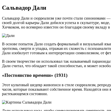
Сальвадор Дали
Сальвадор Дали и сюрреализм уже почти стали синонимами — 
своей долгой карьеры Дали добился успеха в скульптуре, моде
Хичкоком, но всемирно известен он благодаря своему вкладу 
В основе попыток Дали создать формальный и визуальный язы
эротизма, смерти и упадка, отражая их схожесть с психоанали
Дали изобилует готовым к интерпретации символизмом, от фе
В своем творчестве он использовал так называемый параноида
Дали считал, что обладает такой способностью, и может осво
«Постоянство времени» (1931)
Этот культовый шедевр живописи в стиле сюрреализм, репродук
часов, которые показывают собственное время. Находятся они 
растекающемся состоянии.
Дали использовал часы, чтобы символизировать смертность, пр