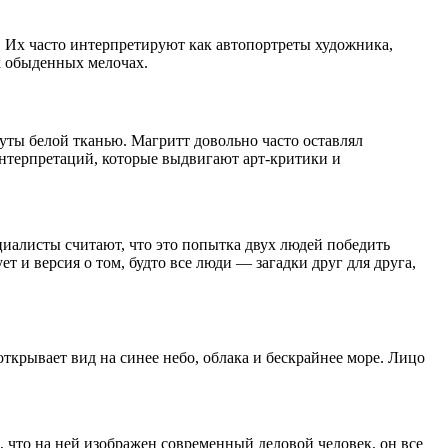
. Их часто интерпретируют как автопортреты художника,
ых обыденных мелочах.
ты белой тканью. Магритт довольно часто оставлял
интерпретаций, которые выдвигают арт-критики и
иалисты считают, что это попытка двух людей победить
т и версия о том, будто все люди — загадки друг для друга,
ткрывает вид на синее небо, облака и бескрайнее море. Лицо
, что на ней изображен современный деловой человек, он все