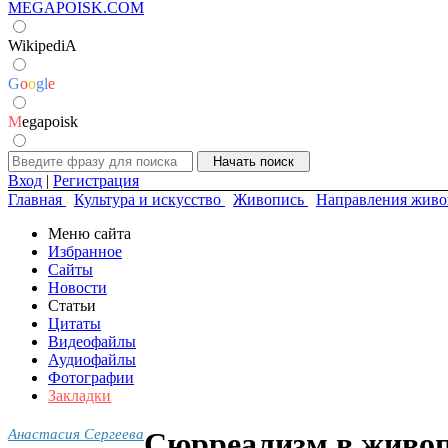
MEGAPOISK.COM
WikipediA
G
o
o
g
l
e
M
egapoisk
Вход
|
Регистрация
Главная
Культура и искусство
Живопись
Направления живо
Меню сайта
Избранное
Сайты
Новости
Статьи
Цитаты
Видеофайлы
Аудиофайлы
Фотографии
Закладки
Анастасия Сергеева
Сюрреализм в живоп