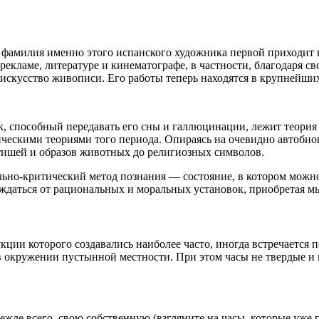
фамилия именно этого испанского художника первой приходит 
, рекламе, литературе и кинематографе, в частности, благодаря
в искусство живописи. Его работы теперь находятся в крупнейш
к, способный передавать его сны и галлюцинации, лежит теори
тическими теориями того периода. Опираясь на очевидно автоби
тишей и образов животных до религиозных символов.
льно-критический метод познания — состояние, в котором можно
бождаться от рациональных и моральных установок, приобретая 
ции которого создавались наиболее часто, иногда встречается 
в окружении пустынной местности. При этом часы не твердые и 
ежде всего, свою собственную (взгляните на часы, которые уже 