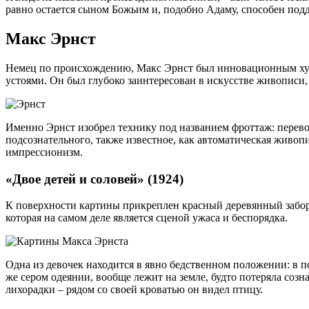
равно остается сыном Божьим и, подобно Адаму, способен подд
Макс Эрнст
Немец по происхождению, Макс Эрнст был инновационным ху
устоями. Он был глубоко заинтересован в искусстве живописи
Именно Эрнст изобрел технику под названием фроттаж: перево
подсознательного, также известное, как автоматическая живопи
импрессионизм.
«Двое детей и соловей» (1924)
К поверхности картины прикреплен красный деревянный забор,
которая на самом деле является сценой ужаса и беспорядка.
Одна из девочек находится в явно бедственном положении: в по
же сером одеянии, вообще лежит на земле, будто потеряла созн
лихорадки – рядом со своей кроватью он видел птицу.