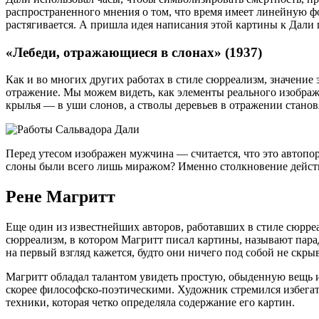
распространенного мнения о том, что время имеет линейную фо
растягивается. А пришла идея написания этой картины к Дали 
«Лебеди, отражающиеся в слонах» (1937)
Как и во многих других работах в стиле сюрреализм, значение 
отражение. Мы можем видеть, как элементы реального изображ
крылья — в уши слонов, а стволы деревьев в отражении станов
Перед утесом изображен мужчина — считается, что это автопортр
слоны были всего лишь миражом? Именно столкновение действ
Рене Магритт
Еще один из известнейших авторов, работавших в стиле сюрре
сюрреализм, в котором Магритт писал картины, называют пара
на первый взгляд кажется, будто они ничего под собой не скры
Магритт обладал талантом увидеть простую, обыденную вещь и 
скорее философско-поэтическими. Художник стремился избега
техники, которая четко определяла содержание его картин.