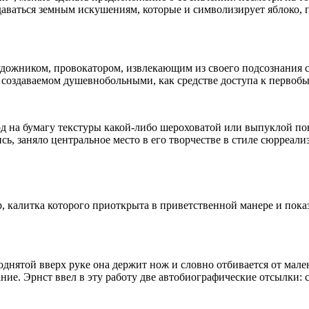
аваться земным искушениям, которые и символизирует яблоко, п
дожником, провокатором, извлекающим из своего подсознания
, создаваемом душевнобольными, как средстве доступа к первоб
д на бумагу текстуры какой-либо шероховатой или выпуклой пов
сь, заняло центральное место в его творчестве в стиле сюрреал
 калитка которого приоткрыта в приветственной манере и показ
днятой вверх руке она держит нож и словно отбивается от мален
ание. Эрнст ввел в эту работу две автобиографические отсылки: 