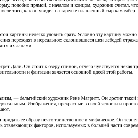
рму, подобно прямой, с началом и концом, художник считал, чт
после того, как он увидел на тарелке плавленный сыр камамбер.
этой картины нелегко уловить сразу. Условно эту картину можно 
ения переходят в нереальное: склонившиеся шеи лебедей отража
ятся их лапами.
ет Дали. Он стоит к озеру спиной, отчего чувствуется некая тре
ительности и фантазии является основной идеей этой работы.
ализм, — бельгийский художник Рене Магритт. Он достиг такой 
доксальным. Изображения, прекрасные в своей ясности и просто
вают.
придать ее образу нечто таинственное и мифическое. Он терпет
ть отвлекающих факторов, используемых в большей части совре