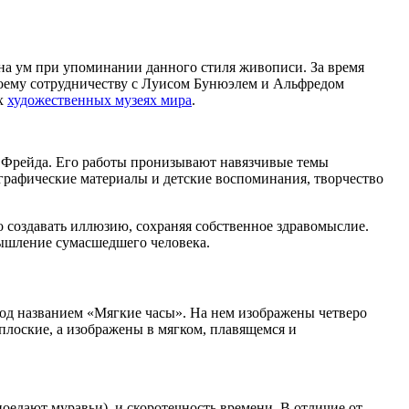
на ум при упоминании данного стиля живописи. За время
 своему сотрудничеству с Луисом Бунюэлем и Альфредом
их
художественных музеях мира
.
я Фрейда. Его работы пронизывают навязчивые темы
ографические материалы и детские воспоминания, творчество
 создавать иллюзию, сохраняя собственное здравомыслие.
мышление сумасшедшего человека.
под названием «Мягкие часы». На нем изображены четверо
плоские, а изображены в мягком, плавящемся и
поедают муравьи), и скоротечность времени. В отличие от