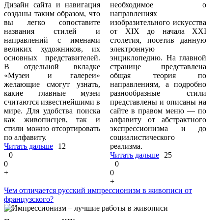
Дизайн сайта и навигация
необходимое о
созданы таким образом, что
направлениях
вы легко сопоставите
изобразительного искусства
названия стилей и
от XIX до начала XXI
направлений с именами
столетия, посетив данную
великих художников, их
электронную
основных представителей.
энциклопедию. На главной
В отдельной вкладке
странице представлена
«Музеи и галереи»
общая теория по
желающие смогут узнать,
направлениям, а подробно
какие главные музеи
разнообразные стили
считаются известнейшими в
представлены и описаны на
мире. Для удобства поиска
сайте в правом меню — по
как живописцев, так и
алфавиту от абстрактного
стили можно отсортировать
экспрессионизма и до
по алфавиту.
социалистического
Читать дальше
12
реализма.
0
Читать дальше
25
0
0
+
0
+
Чем отличается русский импрессионизм в живописи от
французского?