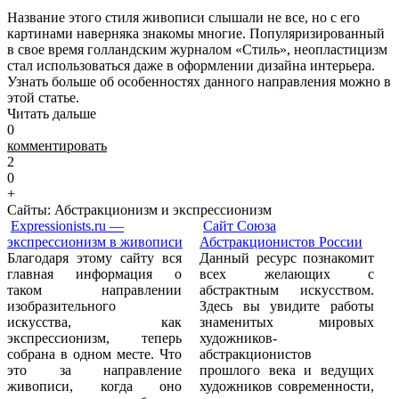
Название этого стиля живописи слышали не все, но с его
картинами наверняка знакомы многие. Популяризированный
в свое время голландским журналом «Стиль», неопластицизм
стал использоваться даже в оформлении дизайна интерьера.
Узнать больше об особенностях данного направления можно в
этой статье.
Читать дальше
0
комментировать
2
0
+
Сайты: Абстракционизм и экспрессионизм
Expressionists.ru —
Сайт Союза
экспрессионизм в живописи
Абстракционистов России
Благодаря этому сайту вся
Данный ресурс познакомит
главная информация о
всех желающих с
таком направлении
абстрактным искусством.
изобразительного
Здесь вы увидите работы
искусства, как
знаменитых мировых
экспрессионизм, теперь
художников-
собрана в одном месте. Что
абстракционистов
это за направление
прошлого века и ведущих
живописи, когда оно
художников современности,