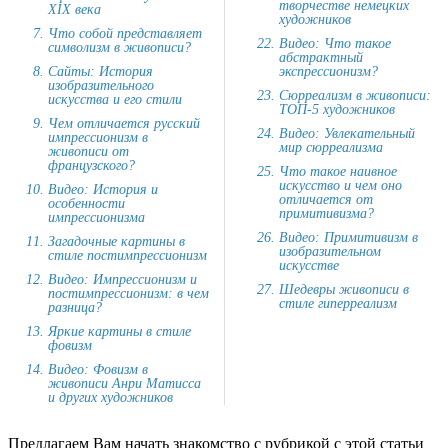
творчестве немецких
XIX века
художников
Что собой представляет
Видео: Что такое
символизм в живописи?
абстрактный
Сайты: История
экспрессионизм?
изобразительного
Сюрреализм в живописи:
искусства и его стили
ТОП-5 художников
Чем отличается русский
Видео: Увлекательный
импрессионизм в
мир сюрреализма
живописи от
французского?
Что такое наивное
искусство и чем оно
Видео: История и
отличается от
особенности
примитивизма?
импрессионизма
Видео: Примитивизм в
Загадочные картины в
изобразительном
стиле постимпрессионизм
искусстве
Видео: Импрессионизм и
Шедевры живописи в
постимпрессионизм: в чем
стиле гиперреализм
разница?
Яркие картины в стиле
фовизм
Видео: Фовизм в
живописи Анри Матисса
и других художников
Предлагаем Вам начать знакомство с рубрикой с этой статьи