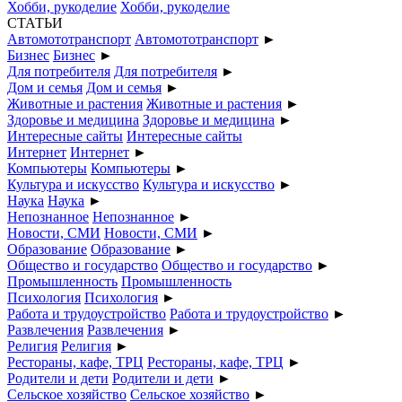
Хобби, рукоделие
Хобби, рукоделие
СТАТЬИ
Автомототранспорт
Автомототранспорт
►
Бизнес
Бизнес
►
Для потребителя
Для потребителя
►
Дом и семья
Дом и семья
►
Животные и растения
Животные и растения
►
Здоровье и медицина
Здоровье и медицина
►
Интересные сайты
Интересные сайты
Интернет
Интернет
►
Компьютеры
Компьютеры
►
Культура и искусство
Культура и искусство
►
Наука
Наука
►
Непознанное
Непознанное
►
Новости, СМИ
Новости, СМИ
►
Образование
Образование
►
Общество и государство
Общество и государство
►
Промышленность
Промышленность
Психология
Психология
►
Работа и трудоустройство
Работа и трудоустройство
►
Развлечения
Развлечения
►
Религия
Религия
►
Рестораны, кафе, ТРЦ
Рестораны, кафе, ТРЦ
►
Родители и дети
Родители и дети
►
Сельское хозяйство
Сельское хозяйство
►