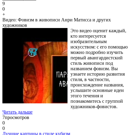
9
0
+
Видео: Фовизм в живописи Анри Матисса и других
художников
Это видео оценит каждый,
кто интересуется
изобразительным
искусством: с его помощью
можно подробно изучить
первый авангардистский
стиль живописи под
названием фовизм. Вы
узнаете историю развития
стиля, в частности,
происхождение названия,
услышите основные идеи
этого течения и
познакомитесь с группой
художников-фовистов.
Читать дальше
7
просмотров
0
0
Лучшие картины в стиле кубизм