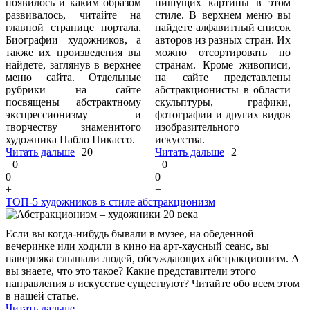
появилось и каким образом
пишущих картины в этом
развивалось, читайте на
стиле. В верхнем меню вы
главной странице портала.
найдете алфавитный список
Биографии художников, а
авторов из разных стран. Их
также их произведения вы
можно отсортировать по
найдете, заглянув в верхнее
странам. Кроме живописи,
меню сайта. Отдельные
на сайте представлены
рубрики на сайте
абстракционисты в области
посвящены абстрактному
скульптуры, графики,
экспрессионизму и
фотографии и других видов
творчеству знаменитого
изобразительного
художника Пабло Пикассо.
искусства.
Читать дальше
20
Читать дальше
2
0
0
0
0
+
+
ТОП-5 художников в стиле абстракционизм
Если вы когда-нибудь бывали в музее, на обеденной
вечеринке или ходили в кино на арт-хаусный сеанс, вы
наверняка слышали людей, обсуждающих абстракционизм. А
вы знаете, что это такое? Какие представители этого
направления в искусстве существуют? Читайте обо всем этом
в нашей статье.
Читать дальше