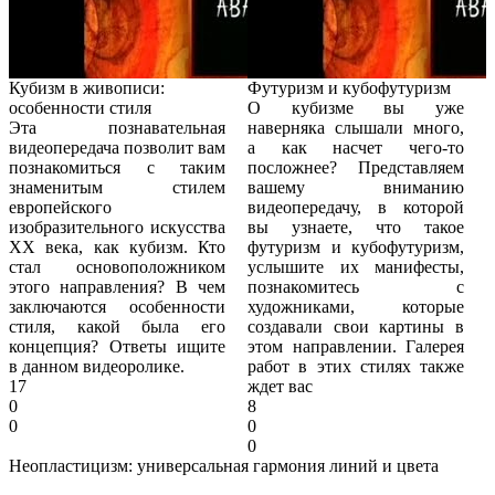
Кубизм в живописи:
Футуризм и кубофутуризм
особенности стиля
О кубизме вы уже
Эта познавательная
наверняка слышали много,
видеопередача позволит вам
а как насчет чего-то
познакомиться с таким
посложнее? Представляем
знаменитым стилем
вашему вниманию
европейского
видеопередачу, в которой
изобразительного искусства
вы узнаете, что такое
XX века, как кубизм. Кто
футуризм и кубофутуризм,
стал основоположником
услышите их манифесты,
этого направления? В чем
познакомитесь с
заключаются особенности
художниками, которые
стиля, какой была его
создавали свои картины в
концепция? Ответы ищите
этом направлении. Галерея
в данном видеоролике.
работ в этих стилях также
17
ждет вас
0
8
0
0
0
Неопластицизм: универсальная гармония линий и цвета