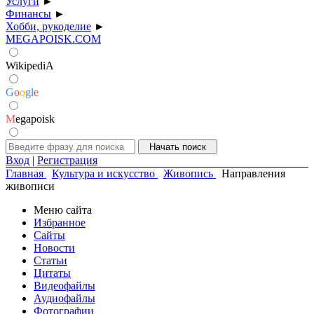
Услуги
►
Финансы
►
Хобби, рукоделие
►
MEGAPOISK.COM
WikipediA
G
o
o
g
l
e
M
egapoisk
Вход
|
Регистрация
Главная
Культура и искусство
Живопись
Направления
живописи
Меню сайта
Избранное
Сайты
Новости
Статьи
Цитаты
Видеофайлы
Аудиофайлы
Фотографии