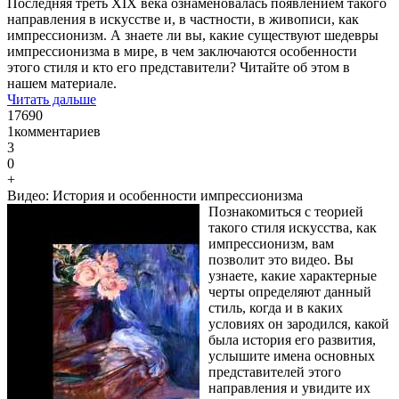
Последняя треть XIX века ознаменовалась появлением такого
направления в искусстве и, в частности, в живописи, как
импрессионизм. А знаете ли вы, какие существуют шедевры
импрессионизма в мире, в чем заключаются особенности
этого стиля и кто его представители? Читайте об этом в
нашем материале.
Читать дальше
17690
1
комментариев
3
0
+
Видео: История и особенности импрессионизма
Познакомиться с теорией
такого стиля искусства, как
импрессионизм, вам
позволит это видео. Вы
узнаете, какие характерные
черты определяют данный
стиль, когда и в каких
условиях он зародился, какой
была история его развития,
услышите имена основных
представителей этого
направления и увидите их