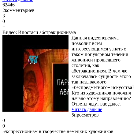
62446
2
комментариев
3
0
+
Видео: Ипостаси абстракционизма
Данная видеопередача
позволит всем
интересующимся узнать о
таком популярном течении
живописи прошедшего
столетия, как
абстракционизм. В чем же
заключалась сущность этого
так называемого
«беспредметного» искусства?
Кто из художников положил
начало этому направлению?
Ответы ждут вас далее.
Читать дальше
5
просмотров
0
0
Экспрессионизм в творчестве немецких художников