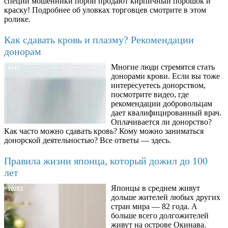
специй мошенники порой продают кирпичный порошок и
краску! Подробнее об уловках торговцев смотрите в этом
ролике.
Как сдавать кровь и плазму? Рекомендации
донорам
Многие люди стремятся стать
4143
донорами крови. Если вы тоже
интересуетесь донорством,
посмотрите видео, где
рекомендации добровольцам
дает квалифицированный врач.
Оплачивается ли донорство?
Как часто можно сдавать кровь? Кому можно заниматься
донорской деятельностью? Все ответы — здесь.
Правила жизни японца, который дожил до 100
лет
Японцы в среднем живут
10283
дольше жителей любых других
стран мира — 82 года. А
больше всего долгожителей
живут на острове Окинава.