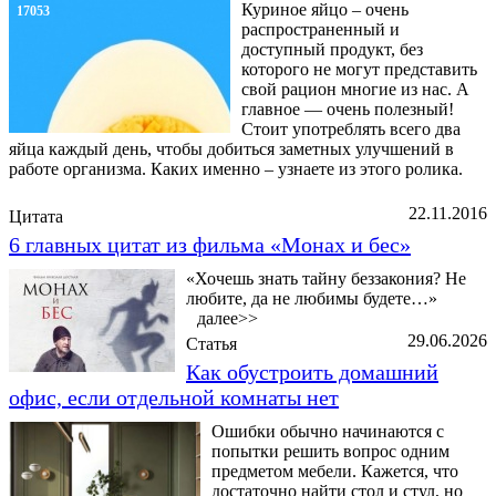
Куриное яйцо – очень
17053
распространенный и
доступный продукт, без
которого не могут представить
свой рацион многие из нас. А
главное — очень полезный!
Стоит употреблять всего два
яйца каждый день, чтобы добиться заметных улучшений в
работе организма. Каких именно – узнаете из этого ролика.
22.11.2016
Цитата
6 главных цитат из фильма «Монах и бес»
«Хочешь знать тайну беззакония? Не
любите, да не любимы будете…»
далее>>
29.06.2026
Статья
Как обустроить домашний
офис, если отдельной комнаты нет
Ошибки обычно начинаются с
попытки решить вопрос одним
предметом мебели. Кажется, что
достаточно найти стол и стул, но