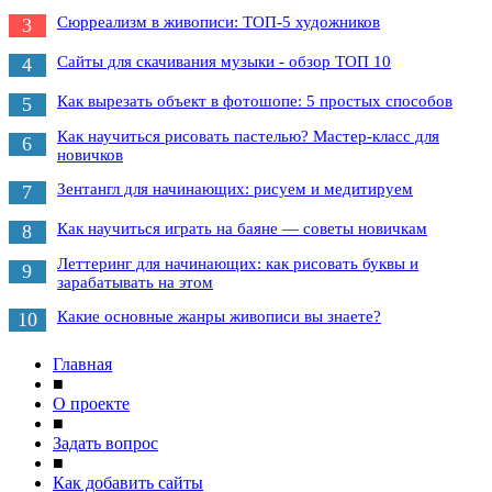
Сюрреализм в живописи: ТОП-5 художников
3
Сайты для скачивания музыки - обзор ТОП 10
4
Как вырезать объект в фотошопе: 5 простых способов
5
Как научиться рисовать пастелью? Мастер-класс для
6
новичков
Зентангл для начинающих: рисуем и медитируем
7
Как научиться играть на баяне — советы новичкам
8
Леттеринг для начинающих: как рисовать буквы и
9
зарабатывать на этом
Какие основные жанры живописи вы знаете?
10
Главная
■
О проекте
■
Задать вопрос
■
Как добавить сайты