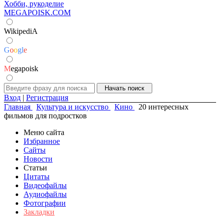
Хобби, рукоделие
MEGAPOISK.COM
WikipediA
G
o
o
g
l
e
M
egapoisk
Вход
|
Регистрация
Главная
Культура и искусство
Кино
20 интересных
фильмов для подростков
Меню сайта
Избранное
Сайты
Новости
Статьи
Цитаты
Видеофайлы
Аудиофайлы
Фотографии
Закладки