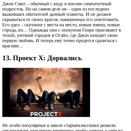
Джон Смит – обычный с виду и вполне симпатичный
подросток. Но на самом деле он – один из последних
выживших обитателей далекой планеты. И он должен
скрываться от своих врагов, намеренных его уничтожить.
Его удел – скитание с места на место, новые имена, новые
города, но… Однажды они с опекуном Генри приезжают в
тихий, уютный городок в Огайо, где Джон находит свою
первую любовь. И теперь ему точно придется сразиться с
врагами…
13. Проект X: Дорвались
Не особо популярные в школе старшеклассники решили
организовать шикарную вечеринку, чтобы заявить о себе во