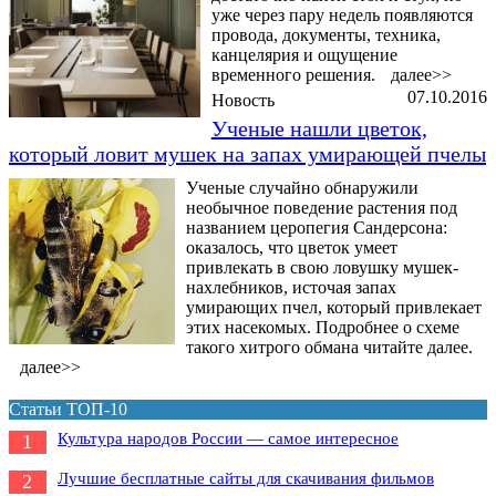
уже через пару недель появляются
провода, документы, техника,
канцелярия и ощущение
временного решения.
далее>>
07.10.2016
Новость
Ученые нашли цветок,
который ловит мушек на запах умирающей пчелы
Ученые случайно обнаружили
необычное поведение растения под
названием церопегия Сандерсона:
оказалось, что цветок умеет
привлекать в свою ловушку мушек-
нахлебников, источая запах
умирающих пчел, который привлекает
этих насекомых. Подробнее о схеме
такого хитрого обмана читайте далее.
далее>>
Статьи ТОП-10
Культура народов России — самое интересное
1
Лучшие бесплатные сайты для скачивания фильмов
2