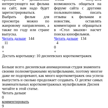
интересующего вас фильма
возможность общаться на
на сайт, вам надо будет
форуме сайта с другими
зарегистрироваться.
пользователями, писать
Выбрать фильм для
отзывы к фильмам и
просмотра можно по
новостям, оставлять
жанровому направлению, а
комментарии и обращаться
также по году или стране
в «Стол заказов» насчет
выпуска.
поиска кинофильмов.
Читать дальше
144
Читать дальше
134
11
4
0
0
+
+
Достать коротышку: 10 диснеевских короткометражек
Больше всего диснеевская анимационная студия знаменита
своими полнометражными мультфильмами, поэтому многие
даже не подозревают, как много короткометражек она успела
выпустить и сколько продолжает создавать. О десятке самых
знаменательных короткометражных мультфильмов Диснея
читайте в этой статье.
Читать дальше
0
комментировать
9