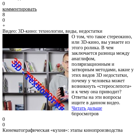
0
комментировать
8
0
+
Видео: 3D-кино: технологии, виды, недостатки
О том, что такое стереокино,
или 3D-кино, вы узнаете из
этого ролика. В чем
заключается разница между
анаглифом,
поляризационным и
затворным методами, какие у
этих видов 3D недостатки,
почему у человека может
возникнуть «стереослепота»
и к чему она приводит?
Ответы на эти вопросы
ищите в данном видео.
Читать дальше
6
просмотров
0
0
Кинематографическая «кухня»: этапы кинопроизводства