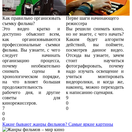
Как правильно организовать
Перве шаги начинающего
съемку фильма?
режиссера
Это видео кратко и
Вы решили снимать кино,
доступно объяснит всем,
но не знаете, с чего начать?
как организовываются
Каким будет алгоритм
профессиональные съемки
действий, вы поймете,
фильма. Вы узнаете, с чего
посмотрев данное видео.
следует начинать
Отсюда вы узнаете, зачем
организацию процесса,
стоит научиться
почему необязательно
фотографировать, почему
снимать сцены в
надо изучать освещение и
хронологическом порядке,
учиться монтировать
на что влияет большая
видеоролики, и когда же,
продолжительность
наконец, можно переходить
рабочего дня, и другие
к написанию сценария.
советы для
9
кинорежиссеров.
0
7
0
0
0
Какие бывают жанры фильмов? Самые яркие картины