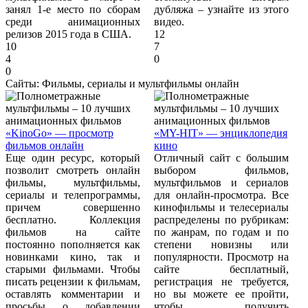
занял 1-е место по сборам
дубляжа – узнайте из этого
среди анимационных
видео.
релизов 2015 года в США.
12
10
7
4
0
0
Сайты: Фильмы, сериалы и мультфильмы онлайн
«KinoGo» — просмотр
«MY-HIT» — энциклопедия
фильмов онлайн
кино
Еще один ресурс, который
Отличный сайт с большим
позволит смотреть онлайн
выбором фильмов,
фильмы, мультфильмы,
мультфильмов и сериалов
сериалы и телепрограммы,
для онлайн-просмотра. Все
причем совершенно
кинофильмы и телесериалы
бесплатно. Коллекция
распределены по рубрикам:
фильмов на сайте
по жанрам, по годам и по
постоянно пополняется как
степени новизны или
новинками кино, так и
популярности. Просмотр на
старыми фильмами. Чтобы
сайте бесплатный,
писать рецензии к фильмам,
регистрация не требуется,
оставлять комментарии и
но вы можете ее пройти,
просьбы о добавлении
чтобы получить