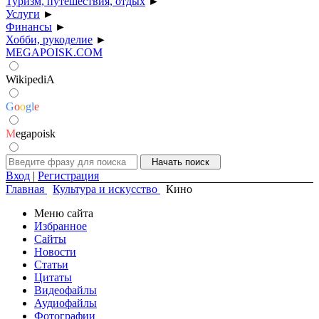
Туризм, путешествия, отдых
►
Услуги
►
Финансы
►
Хобби, рукоделие
►
MEGAPOISK.COM
WikipediA
G
o
o
g
l
e
M
egapoisk
Вход
|
Регистрация
Главная
Культура и искусство
Кино
Меню сайта
Избранное
Сайты
Новости
Статьи
Цитаты
Видеофайлы
Аудиофайлы
Фотографии