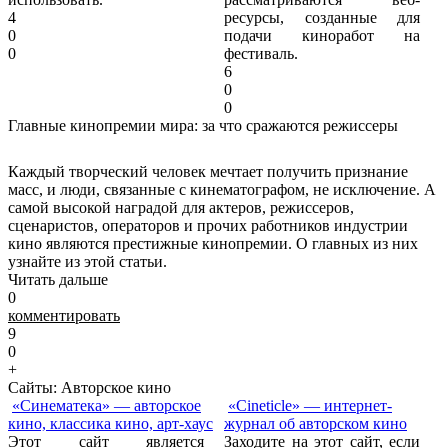
4
ресурсы, созданные для
0
подачи киноработ на
0
фестиваль.
6
0
0
Главные кинопремии мира: за что сражаются режиссеры
Каждый творческий человек мечтает получить признание
масс, и люди, связанные с кинематографом, не исключение. А
самой высокой наградой для актеров, режиссеров,
сценаристов, операторов и прочих работников индустрии
кино являются престижные кинопремии. О главных из них
узнайте из этой статьи.
Читать дальше
0
комментировать
9
0
+
Сайты: Авторское кино
«Синематека» — авторское
«Cineticle» — интернет-
кино, классика кино, арт-хаус
журнал об авторском кино
Этот сайт является
Заходите на этот сайт, если