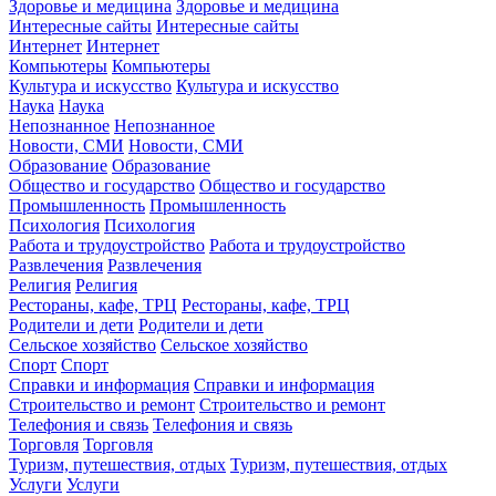
Здоровье и медицина
Здоровье и медицина
Интересные сайты
Интересные сайты
Интернет
Интернет
Компьютеры
Компьютеры
Культура и искусство
Культура и искусство
Наука
Наука
Непознанное
Непознанное
Новости, СМИ
Новости, СМИ
Образование
Образование
Общество и государство
Общество и государство
Промышленность
Промышленность
Психология
Психология
Работа и трудоустройство
Работа и трудоустройство
Развлечения
Развлечения
Религия
Религия
Рестораны, кафе, ТРЦ
Рестораны, кафе, ТРЦ
Родители и дети
Родители и дети
Сельское хозяйство
Сельское хозяйство
Спорт
Спорт
Справки и информация
Справки и информация
Строительство и ремонт
Строительство и ремонт
Телефония и связь
Телефония и связь
Торговля
Торговля
Туризм, путешествия, отдых
Туризм, путешествия, отдых
Услуги
Услуги