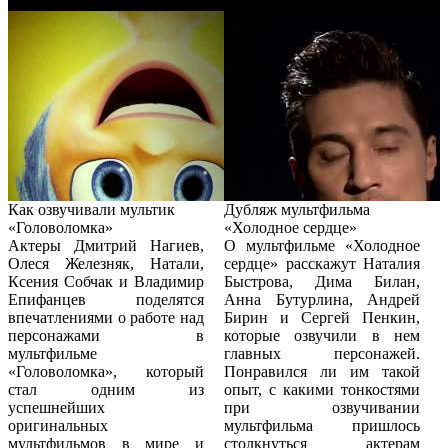
Как озвучивали мультик
Дубляж мультфильма
«Головоломка»
«Холодное сердце»
Актеры Дмитрий Нагиев,
О мультфильме «Холодное
Олеся Железняк, Натали,
сердце» расскажут Наталия
Ксения Собчак и Владимир
Быстрова, Дима Билан,
Епифанцев поделятся
Анна Бутурлина, Андрей
впечатлениями о работе над
Бирин и Сергей Пенкин,
персонажами в
которые озвучили в нем
мультфильме
главных персонажей.
«Головоломка», который
Понравился ли им такой
стал одним из
опыт, с какими тонкостями
успешнейших
при озвучивании
оригинальных
мультфильма пришлось
мультфильмов в мире и
столкнуться актерам