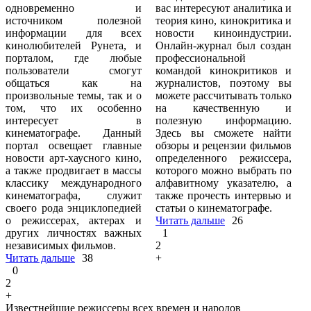
одновременно и
вас интересуют аналитика и
источником полезной
теория кино, кинокритика и
информации для всех
новости киноиндустрии.
кинолюбителей Рунета, и
Онлайн-журнал был создан
порталом, где любые
профессиональной
пользователи смогут
командой кинокритиков и
общаться как на
журналистов, поэтому вы
произвольные темы, так и о
можете рассчитывать только
том, что их особенно
на качественную и
интересует в
полезную информацию.
кинематографе. Данный
Здесь вы сможете найти
портал освещает главные
обзоры и рецензии фильмов
новости арт-хаусного кино,
определенного режиссера,
а также продвигает в массы
которого можно выбрать по
классику международного
алфавитному указателю, а
кинематографа, служит
также прочесть интервью и
своего рода энциклопедией
статьи о кинематографе.
о режиссерах, актерах и
Читать дальше
26
других личностях важных
1
независимых фильмов.
2
Читать дальше
38
+
0
2
+
Известнейшие режиссеры всех времен и народов