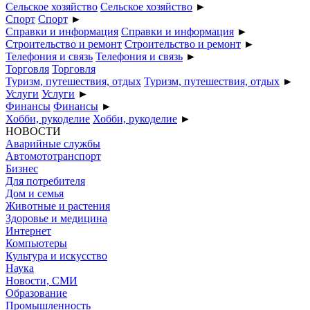
Сельское хозяйство
Сельское хозяйство
►
Спорт
Спорт
►
Справки и информация
Справки и информация
►
Строительство и ремонт
Строительство и ремонт
►
Телефония и связь
Телефония и связь
►
Торговля
Торговля
Туризм, путешествия, отдых
Туризм, путешествия, отдых
►
Услуги
Услуги
►
Финансы
Финансы
►
Хобби, рукоделие
Хобби, рукоделие
►
НОВОСТИ
Аварийные службы
Автомототранспорт
Бизнес
Для потребителя
Дом и семья
Животные и растения
Здоровье и медицина
Интернет
Компьютеры
Культура и искусство
Наука
Новости, СМИ
Образование
Промышленность