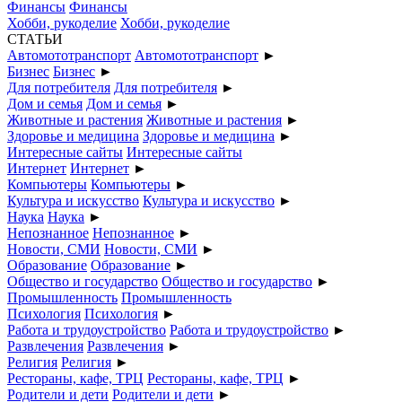
Финансы
Финансы
Хобби, рукоделие
Хобби, рукоделие
СТАТЬИ
Автомототранспорт
Автомототранспорт
►
Бизнес
Бизнес
►
Для потребителя
Для потребителя
►
Дом и семья
Дом и семья
►
Животные и растения
Животные и растения
►
Здоровье и медицина
Здоровье и медицина
►
Интересные сайты
Интересные сайты
Интернет
Интернет
►
Компьютеры
Компьютеры
►
Культура и искусство
Культура и искусство
►
Наука
Наука
►
Непознанное
Непознанное
►
Новости, СМИ
Новости, СМИ
►
Образование
Образование
►
Общество и государство
Общество и государство
►
Промышленность
Промышленность
Психология
Психология
►
Работа и трудоустройство
Работа и трудоустройство
►
Развлечения
Развлечения
►
Религия
Религия
►
Рестораны, кафе, ТРЦ
Рестораны, кафе, ТРЦ
►
Родители и дети
Родители и дети
►