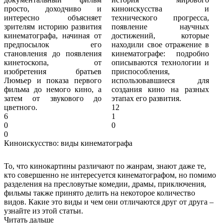
просто, доходчиво и
киноискусства и
интересно объясняет
технического прогресса,
зрителям историю развития
появление научных
кинематографа, начиная от
достижений, которые
предпосылок его
находили свое отражение в
становления до появления
кинематографе: подробно
кинетоскопа, от
описываются технологии и
изобретения братьев
приспособления,
Люмьер и показа первого
использовавшиеся для
фильма до немого кино, а
создания кино на разных
затем от звукового до
этапах его развития.
цветного.
12
6
1
0
0
0
Киноискусство: виды кинематографа
То, что кинокартины различают по жанрам, знают даже те,
кто совершенно не интересуется кинематографом, но помимо
разделения на пресловутые комедии, драмы, приключения,
фильмы также принято делить на некоторое количество
видов. Какие это виды и чем они отличаются друг от друга –
узнайте из этой статьи.
Читать дальше