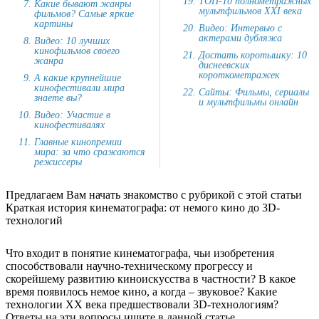
ТОП-10 полнометражных
Какие бывают жанры
мультфильмов XXI века
фильмов? Самые яркие
картины
Видео: Интервью с
актерами дубляжа
Видео: 10 лучших
кинофильмов своего
Достать коротышку: 10
жанра
диснеевских
короткометражек
А какие крупнейшие
кинофестивали мира
Сайты: Фильмы, сериалы
знаете вы?
и мультфильмы онлайн
Видео: Участие в
кинофестивалях
Главные кинопремии
мира: за что сражаются
режиссеры
Предлагаем Вам начать знакомство с рубрикой с этой статьи
Краткая история кинематографа: от немого кино до 3D-
технологий
Что входит в понятие кинематографа, чьи изобретения
способствовали научно-техническому прогрессу и
скорейшему развитию киноискусства в частности? В какое
время появилось немое кино, а когда – звуковое? Какие
технологии XX века предшествовали 3D-технологиям?
Ответы на эти вопросы ищите в данной статье.