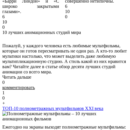
«Барри Линдон» и «С
совершенно нетипичны.
широко закрытыми
6
глазами».
10
6
0
10
0
10 лучших анимационных студий мира
Пожалуй, у каждого человека есть любимые мультфильмы,
которые он готов пересматривать не один раз. А кто-то любит
мультики настолько, что может выделить даже любимую
мультипликационную студию. А стиль какой из них нравится
вам? Читайте далее в статье обзор десяти лучших студий
анимации со всего мира.
Читать дальше
0
комментировать
1
0
+
ТОП-10 полнометражных мультфильмов XXI века
Ежегодно на экраны выходят полнометражные мультфильмы: