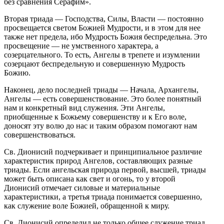
без сравнения Серафим».
Вторая триада — Господства, Силы, Власти — постоянно
просвещается светом Божией Мудрости, и в этом для нее
также нет предела, ибо Мудрость Божия беспредельна. Это
просвещение — не умственного характера, а
созерцательного. То есть, Ангелы в трепете и изумлении
созерцают беспредельную и совершенную Мудрость
Божию.
Наконец, дело последней триады — Начала, Архангелы,
Ангелы — есть совершенствование. Это более понятный
нам и конкретный вид служения. Эти Ангелы,
приобщенные к Божьему совершенству и к Его воле,
доносят эту волю до нас и таким образом помогают нам
совершенствоваться.
Св. Дионисий подчеркивает и принципиальное различие
характеристик природ Ангелов, составляющих разные
триады. Если ангельская природа первой, высшей, триады
может быть описана как свет и огонь, то у второй
Дионисий отмечает силовые и материальные
характеристики, а третья триада понимается совершенно,
как служение воле Божией, обращенной к миру.
Св. Дионисий определил не только общее служение триад