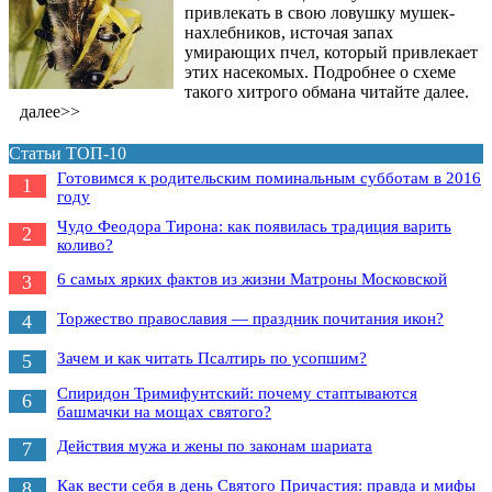
привлекать в свою ловушку мушек-
нахлебников, источая запах
умирающих пчел, который привлекает
этих насекомых. Подробнее о схеме
такого хитрого обмана читайте далее.
далее>>
Статьи ТОП-10
Готовимся к родительским поминальным субботам в 2016
1
году
Чудо Феодора Тирона: как появилась традиция варить
2
коливо?
6 самых ярких фактов из жизни Матроны Московской
3
Торжество православия — праздник почитания икон?
4
Зачем и как читать Псалтирь по усопшим?
5
Спиридон Тримифунтский: почему стаптываются
6
башмачки на мощах святого?
Действия мужа и жены по законам шариата
7
Как вести себя в день Святого Причастия: правда и мифы
8