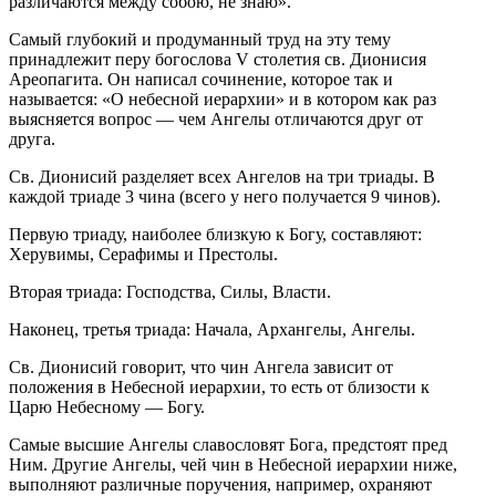
различаются между собою, не знаю».
Самый глубокий и продуманный труд на эту тему
принадлежит перу богослова V столетия св. Дионисия
Ареопагита. Он написал сочинение, которое так и
называется: «О небесной иерархии» и в котором как раз
выясняется вопрос — чем Ангелы отличаются друг от
друга.
Св. Дионисий разделяет всех Ангелов на три триады. В
каждой триаде 3 чина (всего у него получается 9 чинов).
Первую триаду, наиболее близкую к Богу, составляют:
Херувимы, Серафимы и Престолы.
Вторая триада: Господства, Силы, Власти.
Наконец, третья триада: Начала, Архангелы, Ангелы.
Св. Дионисий говорит, что чин Ангела зависит от
положения в Небесной иерархии, то есть от близости к
Царю Небесному — Богу.
Самые высшие Ангелы славословят Бога, предстоят пред
Ним. Другие Ангелы, чей чин в Небесной иерархии ниже,
выполняют различные поручения, например, охраняют