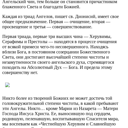
Ангельский чин, тем больше он становится причастником
блаженного Света и благодати Божией.
Каждая из триад Ангелов, пишет св. Дионисий, имеет свое
общее предназначение. Первая — очищение, вторая —
просвещение и третья — совершенствование.
Первая триада, первые три высших чина — Херувимы,
Серафимы и Престолы — находятся в процессе очищения
от всякой примеси чего-то несовершенного. Находясь
вблизи Бога, в постоянном созерцании Божественного
Света, они достигают высочайшей степени чистоты и
незамутненности своего ангельского духа, стремящегося
походить на Абсолютный Дух — Бога. И предела этому
совершенству нет.
Никто более из творений Божиих не может достичь той
головокружительной степени чистоты, в какой пребывают
эти Ангелы. Никто… кроме Марии из Назарета — Матери
Господа Иисуса Христа. Ее, выносившую под сердцем,
родившую, пеленавшую, воспитывавшую Спасителя мира,
мы воспеваем как «Честнейшую Херувим и Славнейшую