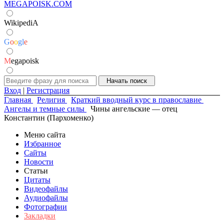
MEGAPOISK.COM
WikipediA
G
o
o
g
l
e
M
egapoisk
Вход
|
Регистрация
Главная
Религия
Краткий вводный курс в православие
Ангелы и темные силы
Чины ангельские — отец
Константин (Пархоменко)
Меню сайта
Избранное
Сайты
Новости
Статьи
Цитаты
Видеофайлы
Аудиофайлы
Фотографии
Закладки