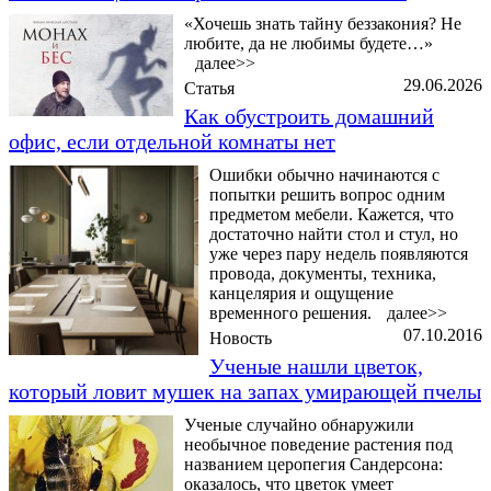
«Хочешь знать тайну беззакония? Не
любите, да не любимы будете…»
далее>>
29.06.2026
Статья
Как обустроить домашний
офис, если отдельной комнаты нет
Ошибки обычно начинаются с
попытки решить вопрос одним
предметом мебели. Кажется, что
достаточно найти стол и стул, но
уже через пару недель появляются
провода, документы, техника,
канцелярия и ощущение
временного решения.
далее>>
07.10.2016
Новость
Ученые нашли цветок,
который ловит мушек на запах умирающей пчелы
Ученые случайно обнаружили
необычное поведение растения под
названием церопегия Сандерсона:
оказалось, что цветок умеет