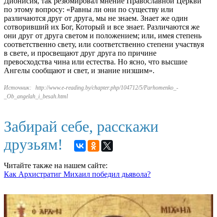
Дионисия, так резюмировал мнение Православной Церкви
по этому вопросу: «Равны ли они по существу или
различаются друг от друга, мы не знаем. Знает же один
сотворивший их Бог, Который и все знает. Различаются же
они друг от друга светом и положением; или, имея степень
соответственно свету, или соответственно степени участвуя
в свете, и просвещают друг друга по причине
превосходства чина или естества. Но ясно, что высшие
Ангелы сообщают и свет, и знание низшим».
Источник:
http://www.e-reading.by/chapter.php/104712/5/Parhomenko_-
_Ob_angelah_i_besah.html
Забирай себе, расскажи
друзьям!
Читайте также на нашем сайте:
Как Архистратиг Михаил победил дьявола?