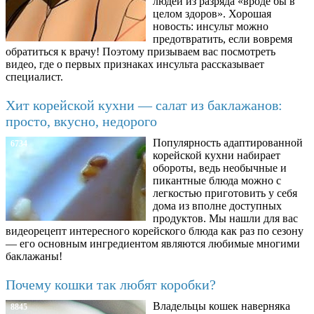
людей из разряда «вроде бы в
целом здоров». Хорошая
новость: инсульт можно
предотвратить, если вовремя
обратиться к врачу! Поэтому призываем вас посмотреть
видео, где о первых признаках инсульта рассказывает
специалист.
Хит корейской кухни — салат из баклажанов:
просто, вкусно, недорого
Популярность адаптированной
6734
корейской кухни набирает
обороты, ведь необычные и
пикантные блюда можно с
легкостью приготовить у себя
дома из вполне доступных
продуктов. Мы нашли для вас
видеорецепт интересного корейского блюда как раз по сезону
— его основным ингредиентом являются любимые многими
баклажаны!
Почему кошки так любят коробки?
Владельцы кошек наверняка
8845