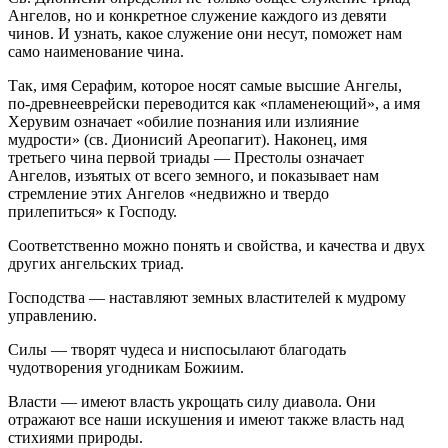
Ангелов, но и конкретное служение каждого из девяти
чинов. И узнать, какое служение они несут, поможет нам
само наименование чина.
Так, имя Серафим, которое носят самые высшие Ангелы,
по-древнееврейски переводится как «пламенеющий», а имя
Херувим означает «обилие познания или излияние
мудрости» (св. Дионисий Ареопагит). Наконец, имя
третьего чина первой триады — Престолы означает
Ангелов, изъятых от всего земного, и показывает нам
стремление этих Ангелов «недвижно и твердо
прилепиться» к Господу.
Соответственно можно понять и свойства, и качества и двух
других ангельских триад.
Господства — наставляют земных властителей к мудрому
управлению.
Силы — творят чудеса и ниспосылают благодать
чудотворения угодникам Божиим.
Власти — имеют власть укрощать силу диавола. Они
отражают все наши искушения и имеют также власть над
стихиями природы.