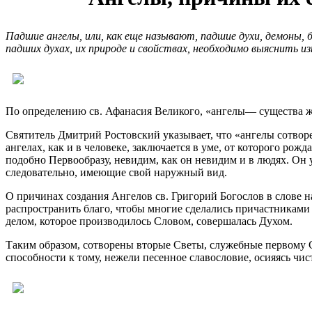
Падшие ангелы, или, как еще называют, падшие духи, демоны, б
падших духах, их природе и свойствах, необходимо выяснить из
По определению св. Афанасия Великого, «ангелы— существа ж
Святитель Дмитрий Ростовский указывает, что «ангелы сотвор
ангелах, как и в человеке, заключается в уме, от которого ро
подобно Первообразу, невидим, как он невидим и в людях. Он 
следовательно, имеющие свой наружный вид.
О причинах создания Ангелов св. Григорий Богослов в слове н
распространить благо, чтобы многие сделались причастниками
делом, которое производилось Словом, совершалась Духом.
Таким образом, сотворены вторые Светы, служебные первому
способности к тому, нежели песенное славословие, осияясь чи