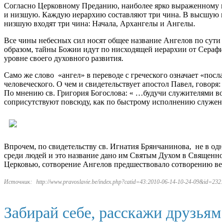
Согласно Церковному Преданию, наиболее ярко выраженному в
и низшую. Каждую иерархию составляют три чина. В высшую в
низшую входят три чина: Начала, Архангелы и Ангелы.
Все чины небесных сил носят общее название Ангелов по сути
образом, тайны Божии идут по нисходящей иерархии от Серафи
уровне своего духовного развития.
Само же слово «ангел» в переводе с греческого означает «пос
человеческого. О чем и свидетельствует апостол Павел, говоря
По мнению св. Григория Богослова: « …будучи служителями вол
соприсутствуют повсюду, как по быстрому исполнению служения
Впрочем, по свидетельству св. Игнатия Брянчанинова, не в од
среди людей и это название дано им Святым Духом в Священн
Церковью, сотворение Ангелов предшествовало сотворению ве
Источник:
http://www.pravoslavie.be/index.php?catid=43:2010-06-14-10-24-09&id=2
Забирай себе, расскажи друзья