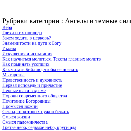
Рубрики категории :
Ангелы и темные си
Вера
Грехи и их природа
Зачем ходить в церковь?
Знаменитости на пути к Богу
Иконы
Искушения и испытания
Как научиться молиться. Тексты главных молитв
Как поминать усопших
Как читать Библию, чтобы ее познать
Мытарства
Нравственность и духовность
Первая исповедь и причастие
Первые шаги в храме
Пороки современного общества
Почитание Богородицы
Промысел Божий
Секты, от которых нужно бежать
Смысл жизни
Смысл паломничества
Третье небо, седьмое небо, круги ада