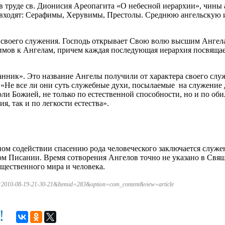
 труде св. Дионисия Ареопагита «О небесной иерархии», чины 
ходят: Серафимы, Херувимы, Престолы. Среднюю ангельскую ие
 своего служения. Господь открывает Свою волю высшим Ангела
мов к Ангелам, причем каждая последующая иерархия посвящаетс
ланник». Это название Ангелы получили от характера своего сл
: «Не все ли они суть служебные духи, посылаемые на служение д
и Божией, не только по естественной способности, но и по обил
, так и по легкости естества».
ном содействии спасению рода человеческого заключается служе
ом Писании. Время сотворения Ангелов точно не указано в Свя
щественного мира и человека.
32:2010-08-19-21-30-21&Itemid=283&option=com_content&view=article
м!