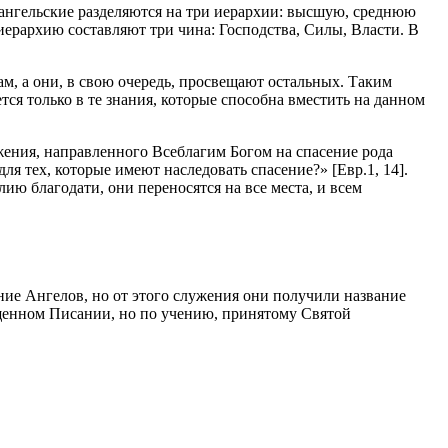
ангельские разделяются на три иерархии: высшую, среднюю
рархию составляют три чина: Господства, Силы, Власти. В
м, а они, в свою очередь, просвещают остальных. Таким
я только в те знания, которые способна вместить на данном
ужения, направленного Всеблагим Богом на спасение рода
ля тех, которые имеют наследовать спасение?» [Евр.1, 14].
ию благодати, они переносятся на все места, и всем
ние Ангелов, но от этого служения они получили название
щенном Писании, но по учению, принятому Святой