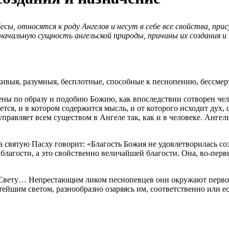
есы, относятся к роду Ангелов и несут в себе все свойства, пр
начальную сущность ангельской природы, причины их создания и 
ивыя, разумныя, бесплотные, способные к песнопению, бессмер
ены по образу и подобию Божию, как впоследствии сотворен чел
ждается, и в котором содержится мысль, и от которого исходит ду
управляет всем существом в Ангеле так, как и в человеке. Анге
а святую Пасху говорит: «Благость Божия не удовлетворилась с
 благости, а это свойственно величайшей благости. Она, во-пер
 Свету… Непрестающим ликом песнопевцев они окружают перво
стейшим светом, разнообразно озаряясь им, соответственно или 