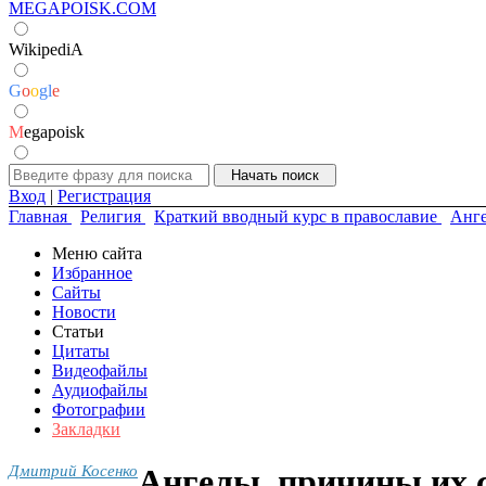
MEGAPOISK.COM
WikipediA
G
o
o
g
l
e
M
egapoisk
Вход
|
Регистрация
Главная
Религия
Краткий вводный курс в православие
Анге
Меню сайта
Избранное
Сайты
Новости
Статьи
Цитаты
Видеофайлы
Аудиофайлы
Фотографии
Закладки
Дмитрий Косенко
Ангелы, причины их с