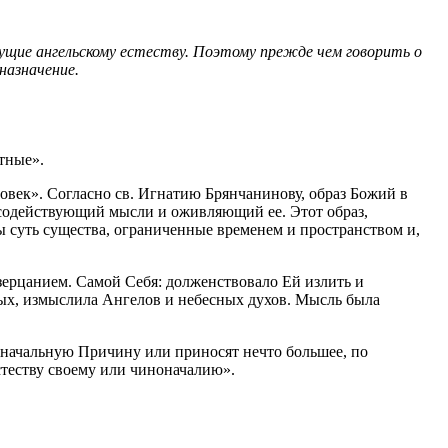
исущие ангельскому естеству. Поэтому прежде чем говорить о
назначение.
тные».
овек». Согласно св. Игнатию Брянчанинову, образ Божий в
х, содействующий мысли и оживляющий ее. Этот образ,
лы суть существа, ограниченные временем и пространством и,
озерцанием. Самой Себя: долженствовало Ей излить и
вых, измыслила Ангелов и небесных духов. Мысль была
начальную Причину или приносят нечто большее, по
естеству своему или чиноначалию».