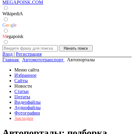
MEGAPOISK.COM
WikipediA
G
o
o
g
l
e
M
egapoisk
Вход
|
Регистрация
Главная
Автомототранспорт
Автопорталы
Меню сайта
Избранное
Сайты
Новости
Статьи
Цитаты
Видеофайлы
Аудиофайлы
Фотографии
Закладки
Автопорталы: подборка