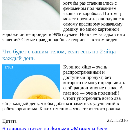
хотя бы раз сталкивались с
феноменом под названием
«кошка и коробка». Питомец
может проявить равнодушие к
самому красивому кошачьему
домику, но мимо картонной
коробки он не пройдет в 99% случаев. Но в чем загадка этого
явления? Самые правдоподобные теории — в этом видео.
Что будет с вашим телом, если есть по 2 яйца
каждый день
Куриное яйцо – очень
17053
распространенный и
доступный продукт, без
которого не могут представить
свой рацион многие из нас. А
главное — очень полезный!
Стоит употреблять всего два
яйца каждый день, чтобы добиться заметных улучшений в
работе организма. Каких именно – узнаете из этого ролика.
22.11.2016
Цитата
6 главных цитат из фильма «Монах и бес»