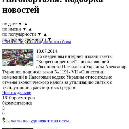
новостей
по дате
▼
▲
по имени
▼
▲
по популярности
▼
▲
по уровню сложности
▼
Об отмене утилизационного сбора
18.07.2014
По сведениям интернет-издани газеты
"Корреспондент.net" - исполняющий
обязанности Президента Украины Александр
Турчинов подписал закон № 1191- VII «О внесении
изменений в Налоговый кодекс Украины относительно
отмены экологического налога за утилизацию снятых с
эксплуатации транспортных средств
Читать дальше
1810
просмотров
0
комментариев
5
0
+
Как часто нас удивляют таксисты.