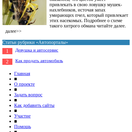
привлекать в свою ловушку мушек-
нахлебников, источая запах
умирающих пчел, который привлекает
этих насекомых. Подробнее о схеме
такого хитрого обмана читайте далее.
далее>>
Статьи рубрики «Автопорталы»
Девушка и автосервис
1
Как продать автомобиль
2
Главная
■
О проекте
■
Задать вопрос
■
Как добавить сайты
■
Участие
■
Помощь
■