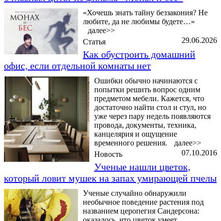
«Хочешь знать тайну беззакония? Не
любите, да не любимы будете…»
далее>>
29.06.2026
Статья
Как обустроить домашний
офис, если отдельной комнаты нет
Ошибки обычно начинаются с
попытки решить вопрос одним
предметом мебели. Кажется, что
достаточно найти стол и стул, но
уже через пару недель появляются
провода, документы, техника,
канцелярия и ощущение
временного решения.
далее>>
07.10.2016
Новость
Ученые нашли цветок,
который ловит мушек на запах умирающей пчелы
Ученые случайно обнаружили
необычное поведение растения под
названием церопегия Сандерсона:
оказалось, что цветок умеет