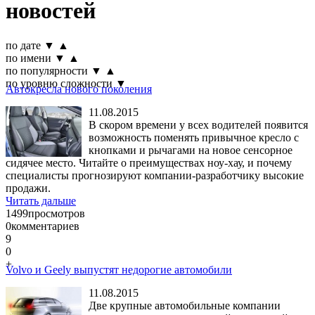
новостей
по дате
▼
▲
по имени
▼
▲
по популярности
▼
▲
по уровню сложности
▼
Автокресла нового поколения
11.08.2015
В скором времени у всех водителей появится
возможность поменять привычное кресло с
кнопками и рычагами на новое сенсорное
сидячее место. Читайте о преимуществах ноу-хау, и почему
специалисты прогнозируют компании-разработчику высокие
продажи.
Читать дальше
1499
просмотров
0
комментариев
9
0
+
Volvo и Geely выпустят недорогие автомобили
11.08.2015
Две крупные автомобильные компании