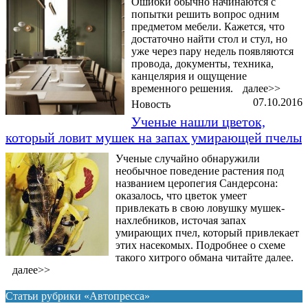
Ошибки обычно начинаются с
попытки решить вопрос одним
предметом мебели. Кажется, что
достаточно найти стол и стул, но
уже через пару недель появляются
провода, документы, техника,
канцелярия и ощущение
временного решения.
далее>>
07.10.2016
Новость
Ученые нашли цветок,
который ловит мушек на запах умирающей пчелы
Ученые случайно обнаружили
необычное поведение растения под
названием церопегия Сандерсона:
оказалось, что цветок умеет
привлекать в свою ловушку мушек-
нахлебников, источая запах
умирающих пчел, который привлекает
этих насекомых. Подробнее о схеме
такого хитрого обмана читайте далее.
далее>>
Статьи рубрики «Автопресса»