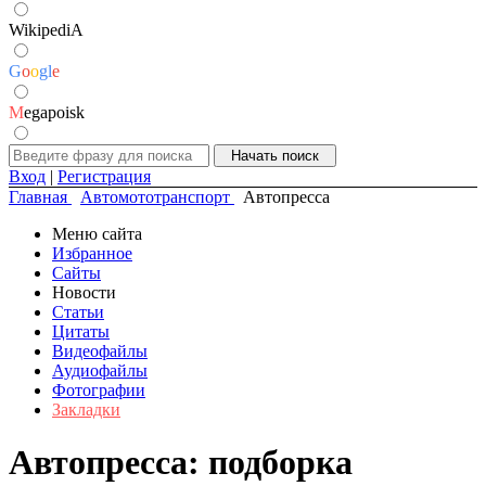
WikipediA
G
o
o
g
l
e
M
egapoisk
Вход
|
Регистрация
Главная
Автомототранспорт
Автопресса
Меню сайта
Избранное
Сайты
Новости
Статьи
Цитаты
Видеофайлы
Аудиофайлы
Фотографии
Закладки
Автопресса: подборка