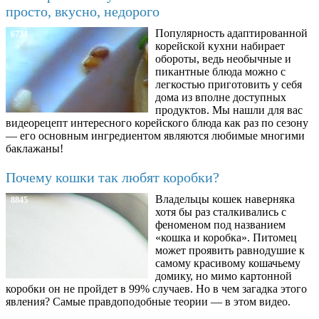
просто, вкусно, недорого
Популярность адаптированной
6734
корейской кухни набирает
обороты, ведь необычные и
пикантные блюда можно с
легкостью приготовить у себя
дома из вполне доступных
продуктов. Мы нашли для вас
видеорецепт интересного корейского блюда как раз по сезону
— его основным ингредиентом являются любимые многими
баклажаны!
Почему кошки так любят коробки?
Владельцы кошек наверняка
8845
хотя бы раз сталкивались с
феноменом под названием
«кошка и коробка». Питомец
может проявить равнодушие к
самому красивому кошачьему
домику, но мимо картонной
коробки он не пройдет в 99% случаев. Но в чем загадка этого
явления? Самые правдоподобные теории — в этом видео.