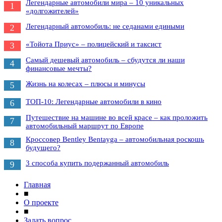
Легендарные автомобили мира – 10 уникальных
1
«долгожителей»
Легендарный автомобиль: не седанами едиными
2
«Тойота Приус» – полицейский и таксист
3
Самый дешевый автомобиль – сбудутся ли наши
4
финансовые мечты?
Жизнь на колесах – плюсы и минусы
5
ТОП-10: Легендарные автомобили в кино
6
Путешествие на машине во всей красе – как проложить
7
автомобильный маршрут по Европе
Кроссовер Bentley Bentayga – автомобильная роскошь
8
будущего?
3 способа купить подержанный автомобиль
9
Главная
■
О проекте
■
Задать вопрос