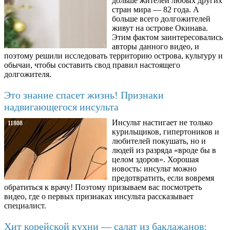
дольше жителей любых других
стран мира — 82 года. А
больше всего долгожителей
живут на острове Окинава.
Этим фактом заинтересовались
авторы данного видео, и
поэтому решили исследовать территорию острова, культуру и
обычаи, чтобы составить свод правил настоящего
долгожителя.
Это знание спасет жизнь! Признаки
надвигающегося инсульта
Инсульт настигает не только
11808
курильщиков, гипертоников и
любителей покушать, но и
людей из разряда «вроде бы в
целом здоров». Хорошая
новость: инсульт можно
предотвратить, если вовремя
обратиться к врачу! Поэтому призываем вас посмотреть
видео, где о первых признаках инсульта рассказывает
специалист.
Хит корейской кухни — салат из баклажанов: