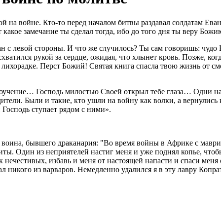
 на войне. Кто-то перед началом битвы раздавал солдатам Еванг
от какое замечание ты сделал тогда, ибо до того дня ты веру Бож
н с левой стороны. И что же случилось? Ты сам говоришь: чудо 
хватился рукой за сердце, ожидая, что хлынет кровь. Позже, ког
в лихорадке. Перст Божий! Святая книга спасла твою жизнь от с
вероучение… Господь милостью Своей открыл тебе глаза… Одни н
ели. Были и такие, кто ушли на войну как волки, а вернулись ка
 Господь ступает рядом с ними».
 воина, бывшего драканария: "Во время войны в Африке с мавр
ты. Один из неприятелей настиг меня и уже поднял копье, чтобы 
 нечестивых, избавь и меня от настоящей напасти и спаси меня 
л никого из варваров. Немедленно удалился я в эту лавру Копра