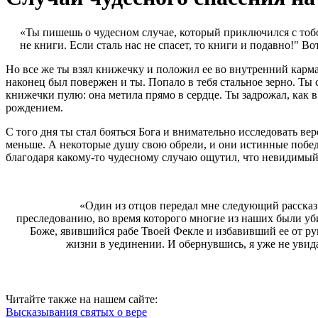
«Ты пишешь о чудесном случае, который приключился с тобой
не книги. Если сталь нас не спасет, то книги и подавно!" В
Но все же ты взял книжечку и положил ее во внутренний карма
наконец был повержен и ты. Попало в тебя стальное зерно. Ты с
книжечки пулю: она метила прямо в сердце. Ты задрожал, как 
рождением.
С того дня ты стал бояться Бога и внимательно исследовать 
меньше. А некоторые душу свою обрели, и они истинные победит
благодаря какому-то чудесному случаю ощутил, что невидимый
«Один из отцов передал мне следующий рассказ
преследованию, во время которого многие из наших были уби
Боже, явившийся рабе Твоей Фекле и избавивший ее от рук
жизни в уединении. И обернувшись, я уже не увида
Читайте также на нашем сайте:
Высказывания святых о вере