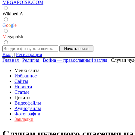
MEGAPOISK.COM
WikipediA
G
o
o
g
l
e
M
egapoisk
Вход
|
Регистрация
Главная
Религия
Война — православный взгляд
Случаи чуд
Меню сайта
Избранное
Сайты
Новости
Статьи
Цитаты
Видеофайлы
Аудиофайлы
Фотографии
Закладки
Случаи чудесного спасения на