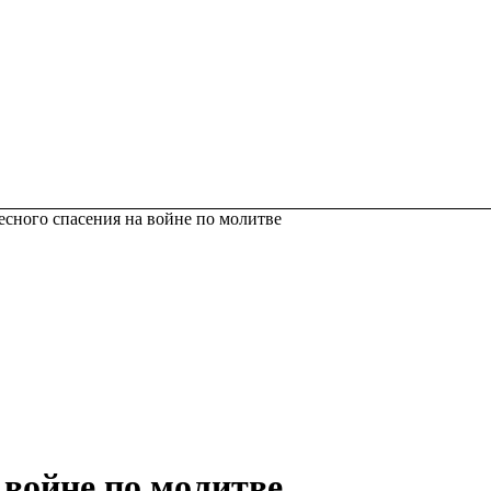
есного спасения на войне по молитве
 войне по молитве