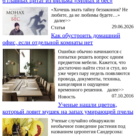
6 главных цитат из фильма «Монах и бес»
«Хочешь знать тайну беззакония? Не
любите, да не любимы будете…»
далее>>
29.06.2026
Статья
Как обустроить домашний
офис, если отдельной комнаты нет
Ошибки обычно начинаются с
попытки решить вопрос одним
предметом мебели. Кажется, что
достаточно найти стол и стул, но
уже через пару недель появляются
провода, документы, техника,
канцелярия и ощущение
временного решения.
далее>>
07.10.2016
Новость
Ученые нашли цветок,
который ловит мушек на запах умирающей пчелы
Ученые случайно обнаружили
необычное поведение растения под
названием церопегия Сандерсона: