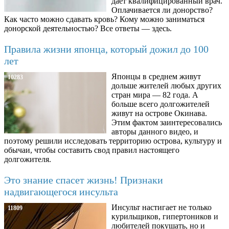
дает квалифицированный врач.
Оплачивается ли донорство?
Как часто можно сдавать кровь? Кому можно заниматься
донорской деятельностью? Все ответы — здесь.
Правила жизни японца, который дожил до 100
лет
Японцы в среднем живут
10283
дольше жителей любых других
стран мира — 82 года. А
больше всего долгожителей
живут на острове Окинава.
Этим фактом заинтересовались
авторы данного видео, и
поэтому решили исследовать территорию острова, культуру и
обычаи, чтобы составить свод правил настоящего
долгожителя.
Это знание спасет жизнь! Признаки
надвигающегося инсульта
Инсульт настигает не только
11809
курильщиков, гипертоников и
любителей покушать, но и