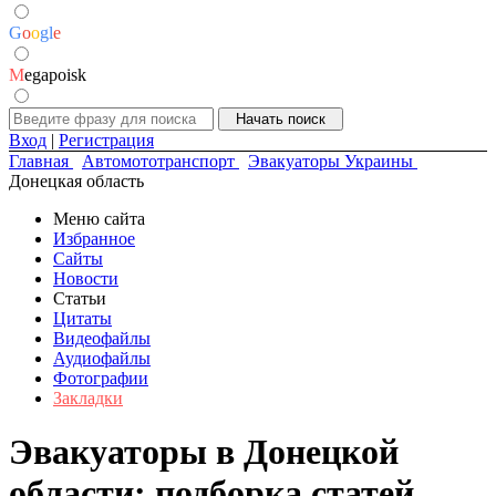
G
o
o
g
l
e
M
egapoisk
Вход
|
Регистрация
Главная
Автомототранспорт
Эвакуаторы Украины
Донецкая область
Меню сайта
Избранное
Сайты
Новости
Статьи
Цитаты
Видеофайлы
Аудиофайлы
Фотографии
Закладки
Эвакуаторы в Донецкой
области: подборка статей