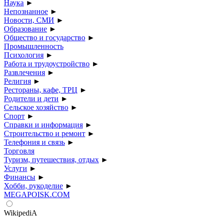
Наука
►
Непознанное
►
Новости, СМИ
►
Образование
►
Общество и государство
►
Промышленность
Психология
►
Работа и трудоустройство
►
Развлечения
►
Религия
►
Рестораны, кафе, ТРЦ
►
Родители и дети
►
Сельское хозяйство
►
Спорт
►
Справки и информация
►
Строительство и ремонт
►
Телефония и связь
►
Торговля
Туризм, путешествия, отдых
►
Услуги
►
Финансы
►
Хобби, рукоделие
►
MEGAPOISK.COM
WikipediA