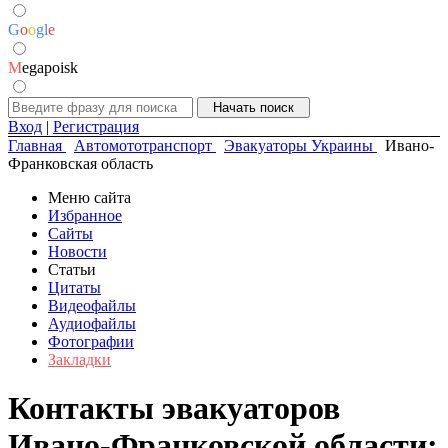
G
o
o
g
l
e
M
egapoisk
Вход
|
Регистрация
Главная
Автомототранспорт
Эвакуаторы Украины
Ивано-
Франковская область
Меню сайта
Избранное
Сайты
Новости
Статьи
Цитаты
Видеофайлы
Аудиофайлы
Фотографии
Закладки
Контакты эвакуаторов
Ивано-Франковской области: