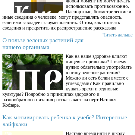
любой момент их могут начать
использовать противозаконно.
Паспортные, биометрические и
иные сведения о человеке, могут представлять опасность,
если ими завладеет злоумышленник. О том, как отозвать
сведения и прекратить их распространение рассказыва
Читать дальше
О пользе зеленых растений для
нашего организма
Как на наше здоровье влияют
4784
пищевые привычки? Почему
нужно обязательно употреблять
в пищу зеленые растения?
Можно ли есть белки вместе с
углеводами? Как правильно
кушать орехи и зерновые
культуры? Подробно о принципах здорового и
разнообразного питания рассказывает эксперт Наталья
Кобзарь.
Как мотивировать ребенка к учебе? Интересные
лайфхаки
Настало время идти в школу —
8780