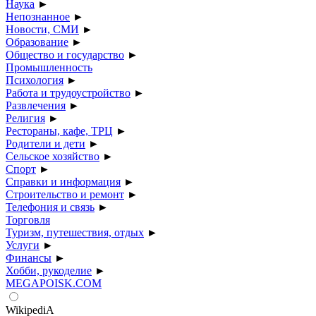
Наука
►
Непознанное
►
Новости, СМИ
►
Образование
►
Общество и государство
►
Промышленность
Психология
►
Работа и трудоустройство
►
Развлечения
►
Религия
►
Рестораны, кафе, ТРЦ
►
Родители и дети
►
Сельское хозяйство
►
Спорт
►
Справки и информация
►
Строительство и ремонт
►
Телефония и связь
►
Торговля
Туризм, путешествия, отдых
►
Услуги
►
Финансы
►
Хобби, рукоделие
►
MEGAPOISK.COM
WikipediA