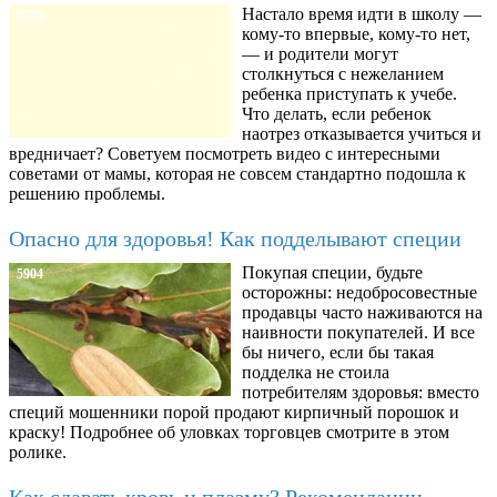
Настало время идти в школу —
8780
кому-то впервые, кому-то нет,
— и родители могут
столкнуться с нежеланием
ребенка приступать к учебе.
Что делать, если ребенок
наотрез отказывается учиться и
вредничает? Советуем посмотреть видео с интересными
советами от мамы, которая не совсем стандартно подошла к
решению проблемы.
Опасно для здоровья! Как подделывают специи
Покупая специи, будьте
5904
осторожны: недобросовестные
продавцы часто наживаются на
наивности покупателей. И все
бы ничего, если бы такая
подделка не стоила
потребителям здоровья: вместо
специй мошенники порой продают кирпичный порошок и
краску! Подробнее об уловках торговцев смотрите в этом
ролике.
Как сдавать кровь и плазму? Рекомендации