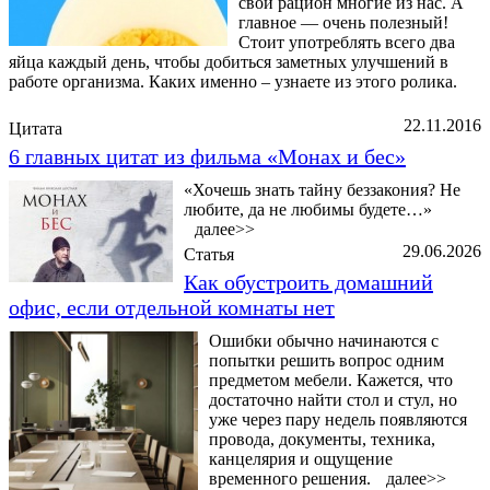
свой рацион многие из нас. А
главное — очень полезный!
Стоит употреблять всего два
яйца каждый день, чтобы добиться заметных улучшений в
работе организма. Каких именно – узнаете из этого ролика.
22.11.2016
Цитата
6 главных цитат из фильма «Монах и бес»
«Хочешь знать тайну беззакония? Не
любите, да не любимы будете…»
далее>>
29.06.2026
Статья
Как обустроить домашний
офис, если отдельной комнаты нет
Ошибки обычно начинаются с
попытки решить вопрос одним
предметом мебели. Кажется, что
достаточно найти стол и стул, но
уже через пару недель появляются
провода, документы, техника,
канцелярия и ощущение
временного решения.
далее>>