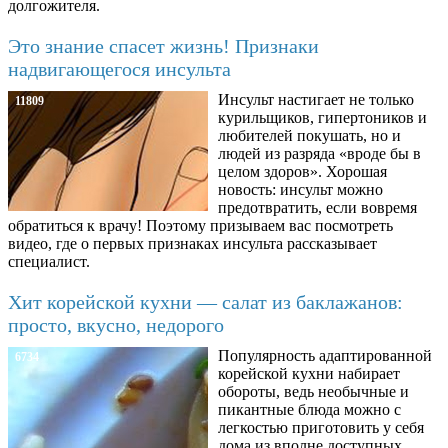
долгожителя.
Это знание спасет жизнь! Признаки
надвигающегося инсульта
Инсульт настигает не только
11809
курильщиков, гипертоников и
любителей покушать, но и
людей из разряда «вроде бы в
целом здоров». Хорошая
новость: инсульт можно
предотвратить, если вовремя
обратиться к врачу! Поэтому призываем вас посмотреть
видео, где о первых признаках инсульта рассказывает
специалист.
Хит корейской кухни — салат из баклажанов:
просто, вкусно, недорого
Популярность адаптированной
6734
корейской кухни набирает
обороты, ведь необычные и
пикантные блюда можно с
легкостью приготовить у себя
дома из вполне доступных