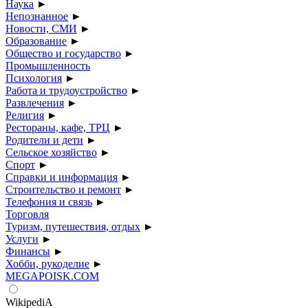
Наука
►
Непознанное
►
Новости, СМИ
►
Образование
►
Общество и государство
►
Промышленность
Психология
►
Работа и трудоустройство
►
Развлечения
►
Религия
►
Рестораны, кафе, ТРЦ
►
Родители и дети
►
Сельское хозяйство
►
Спорт
►
Справки и информация
►
Строительство и ремонт
►
Телефония и связь
►
Торговля
Туризм, путешествия, отдых
►
Услуги
►
Финансы
►
Хобби, рукоделие
►
MEGAPOISK.COM
WikipediA