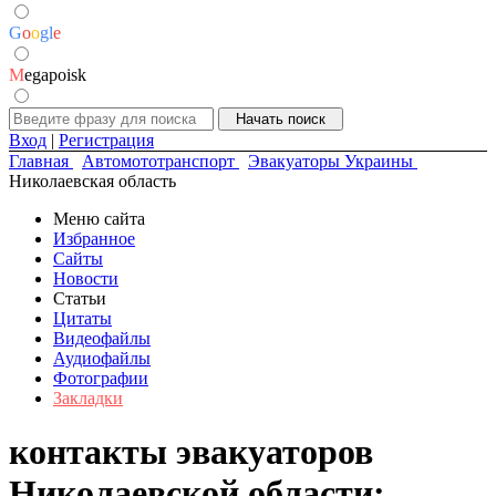
G
o
o
g
l
e
M
egapoisk
Вход
|
Регистрация
Главная
Автомототранспорт
Эвакуаторы Украины
Николаевская область
Меню сайта
Избранное
Сайты
Новости
Статьи
Цитаты
Видеофайлы
Аудиофайлы
Фотографии
Закладки
контакты эвакуаторов
Николаевской области: