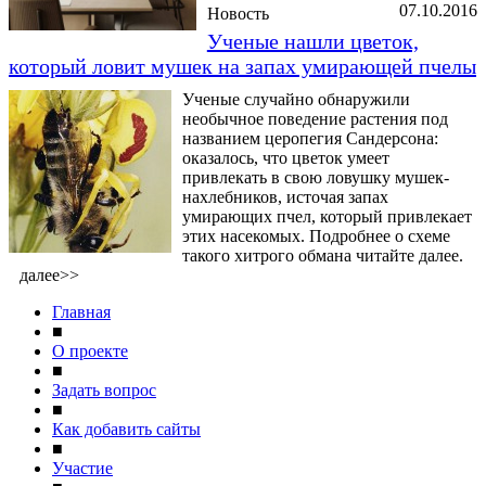
07.10.2016
Новость
Ученые нашли цветок,
который ловит мушек на запах умирающей пчелы
Ученые случайно обнаружили
необычное поведение растения под
названием церопегия Сандерсона:
оказалось, что цветок умеет
привлекать в свою ловушку мушек-
нахлебников, источая запах
умирающих пчел, который привлекает
этих насекомых. Подробнее о схеме
такого хитрого обмана читайте далее.
далее>>
Главная
■
О проекте
■
Задать вопрос
■
Как добавить сайты
■
Участие