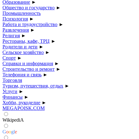
Образование
►
Общество и государство
►
Промышленность
Психология
►
Работа и трудоустройство
►
Развлечения
►
Религия
►
Рестораны, кафе, ТРЦ
►
Родители и дети
►
Сельское хозяйство
►
Спорт
►
Справки и информация
►
Строительство и ремонт
►
Телефония и связь
►
Торговля
Туризм, путешествия, отдых
►
Услуги
►
Финансы
►
Хобби, рукоделие
►
MEGAPOISK.COM
WikipediA
G
o
o
g
l
e