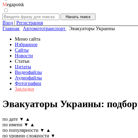
M
egapoisk
Вход
|
Регистрация
Главная
Автомототранспорт
Эвакуаторы Украины
Меню сайта
Избранное
Сайты
Новости
Статьи
Цитаты
Видеофайлы
Аудиофайлы
Фотографии
Закладки
Эвакуаторы Украины: подбор
по дате
▼
▲
по имени
▼
▲
по популярности
▼
▲
по уровню сложности
▼