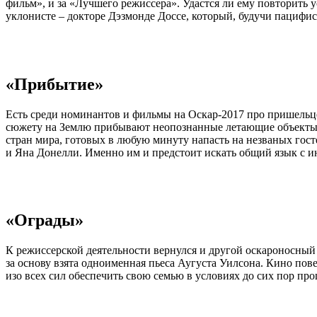
фильм», и за «Лучшего режиссера». Удастся ли ему повторить 
уклонисте – докторе Дэзмонде Доссе, который, будучи пацифис
«Прибытие»
Есть среди номинантов и фильмы на Оскар-2017 про пришельце
сюжету на Землю прибывают неопознанные летающие объекты, к
стран мира, готовых в любую минуту напасть на незваных гос
и Яна Донелли. Именно им и предстоит искать общий язык с и
«Ограды»
К режиссерской деятельности вернулся и другой оскароносный
за основу взята одноименная пьеса Аугуста Уилсона. Кино пов
изо всех сил обеспечить свою семью в условиях до сих пор пр