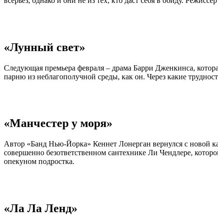
всерьез, однако и они не из тех, кто даст себя в обиду. Режиссе
«Лунный свет»
Следующая премьера февраля – драма Барри Дженкинса, котора
парню из неблагополучной среды, как он. Через какие трудност
«Манчестер у моря»
Автор «Банд Нью-Йорка» Кеннет Лонерган вернулся с новой ка
совершенно безответственном сантехнике Ли Чендлере, которо
опекуном подростка.
«Ла Ла Ленд»