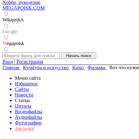
Хобби, рукоделие
MEGAPOISK.COM
WikipediA
G
o
o
g
l
e
M
egapoisk
Вход
|
Регистрация
Главная
Культура и искусство
Кино
Фильмы
Вот что нужн
Меню сайта
Избранное
Сайты
Новости
Статьи
Цитаты
Видеофайлы
Аудиофайлы
Фотографии
Закладки