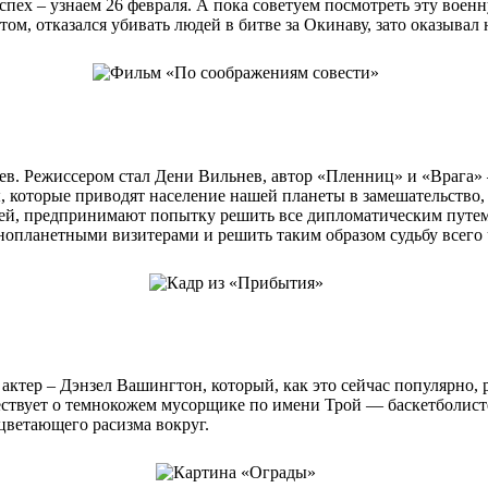
успех – узнаем 26 февраля. А пока советуем посмотреть эту вое
том, отказался убивать людей в битве за Окинаву, зато оказыв
в. Режиссером стал Дени Вильнев, автор «Пленниц» и «Врага» 
оторые приводят население нашей планеты в замешательство, и 
тей, предпринимают попытку решить все дипломатическим путем 
нопланетными визитерами и решить таким образом судьбу всего 
 актер – Дэнзел Вашингтон, который, как это сейчас популярно
ествует о темнокожем мусорщике по имени Трой — баскетболисте
оцветающего расизма вокруг.