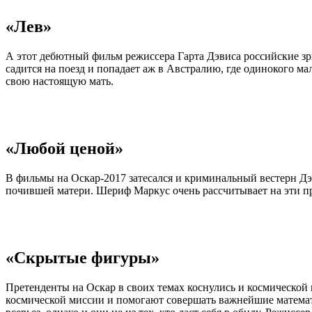
«Лев»
А этот дебютный фильм режиссера Гарта Дэвиса российские зри
садится на поезд и попадает аж в Австралию, где одинокого м
свою настоящую мать.
«Любой ценой»
В фильмы на Оскар-2017 затесался и криминальный вестерн Дэв
почившей матери. Шериф Маркус очень рассчитывает на эти пр
«Скрытые фигуры»
Претенденты на Оскар в своих темах коснулись и космическо
космической миссии и помогают совершать важнейшие математи