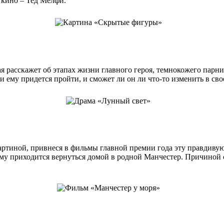
р кино – Тед Мелфи.
я расскажет об этапах жизни главного героя, темнокожего парн
и ему придется пройти, и сможет ли он ли что-то изменить в сво
ртиной, привнеся в фильмы главной премии года эту правдивую
му приходится вернуться домой в родной Манчестер. Причиной с