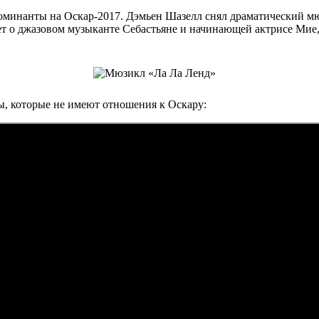
 номинанты на Оскар-2017. Дэмьен Шазелл снял драматический м
т о джазовом музыканте Себастьяне и начинающей актрисе Мие, 
ы, которые не имеют отношения к Оскару: