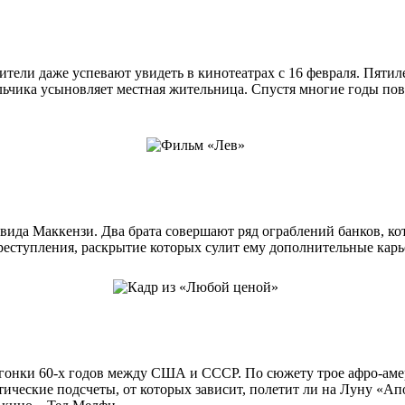
тели даже успевают увидеть в кинотеатрах с 16 февраля. Пятил
альчика усыновляет местная жительница. Спустя многие годы по
ида Маккензи. Два брата совершают ряд ограблений банков, кото
еступления, раскрытие которых сулит ему дополнительные карь
й гонки 60-х годов между США и СССР. По сюжету трое афро-ам
ческие подсчеты, от которых зависит, полетит ли на Луну «Апо