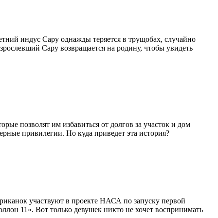
етний индус Сару однажды теряется в трущобах, случайно
взрослевший Сару возвращается на родину, чтобы увидеть
рые позволят им избавиться от долгов за участок и дом
ерные привилегии. Но куда приведет эта история?
ериканок участвуют в проекте НАСА по запуску первой
ллон 11». Вот только девушек никто не хочет воспринимать