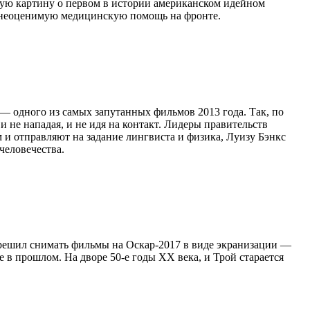
нную картину о первом в истории американском идейном
ал неоценимую медицинскую помощь на фронте.
— одного из самых запутанных фильмов 2013 года. Так, по
не нападая, и не идя на контакт. Лидеры правительств
и отправляют на задание лингвиста и физика, Луизу Бэнкс
человечества.
, решил снимать фильмы на Оскар-2017 в виде экранизации —
 в прошлом. На дворе 50-е годы XX века, и Трой старается