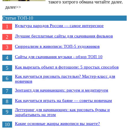
такого хитрого обмана читайте далее.
далее>>
Статьи ТОП-10
Культура народов России — самое интересное
1
Лучшие бесплатные сайты для скачивания фильмов
2
Сюрреализм в живописи: ТОП-5 художников
3
Сайты для скачивания музыки - обзор ТОП 10
4
Как вырезать объект в фотошопе: 5 простых способов
5
Как научиться рисовать пастелью? Мастер-класс для
6
новичков
Зентангл для начинающих: рисуем и медитируем
7
Как научиться играть на баяне — советы новичкам
8
Леттеринг для начинающих: как рисовать буквы и
9
зарабатывать на этом
Какие основные жанры живописи вы знаете?
10