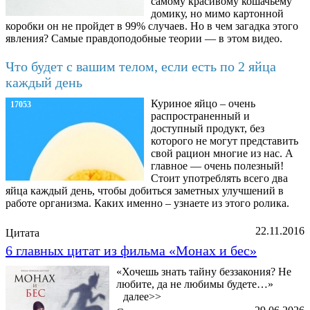
самому красивому кошачьему
домику, но мимо картонной
коробки он не пройдет в 99% случаев. Но в чем загадка этого
явления? Самые правдоподобные теории — в этом видео.
Что будет с вашим телом, если есть по 2 яйца
каждый день
Куриное яйцо – очень
17053
распространенный и
доступный продукт, без
которого не могут представить
свой рацион многие из нас. А
главное — очень полезный!
Стоит употреблять всего два
яйца каждый день, чтобы добиться заметных улучшений в
работе организма. Каких именно – узнаете из этого ролика.
22.11.2016
Цитата
6 главных цитат из фильма «Монах и бес»
«Хочешь знать тайну беззакония? Не
любите, да не любимы будете…»
далее>>