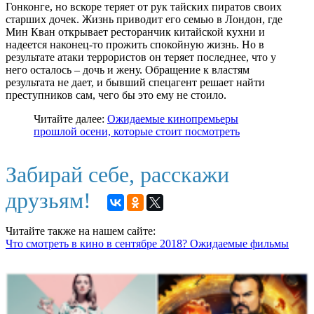
Гонконге, но вскоре теряет от рук тайских пиратов своих
старших дочек. Жизнь приводит его семью в Лондон, где
Мин Кван открывает ресторанчик китайской кухни и
надеется наконец-то прожить спокойную жизнь. Но в
результате атаки террористов он теряет последнее, что у
него осталось – дочь и жену. Обращение к властям
результата не дает, и бывший спецагент решает найти
преступников сам, чего бы это ему не стоило.
Читайте далее:
Ожидаемые кинопремьеры
прошлой осени, которые стоит посмотреть
Забирай себе, расскажи
друзьям!
Читайте также на нашем сайте:
Что смотреть в кино в сентябре 2018? Ожидаемые фильмы