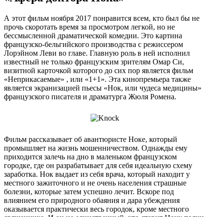
А этот фильм ноября 2017 понравится всем, кто был бы не
прочь скоротать время за просмотром легкой, но не
бессмысленной драматической комедии. Это картина
французско-бельгийского производства с режиссером
Лорэйном Леви во главе. Главную роль в ней исполнил
известный не только французским зрителям Омар Си,
визитной карточкой которого до сих пор является фильм
«Неприкасаемые» , или «1+1». Эта кинопремьера также
является экранизацией пьесы «Нок, или чудеса медицины»
французского писателя и драматурга Жюля Ромена.
Фильм рассказывает об авантюристе Ноке, который
промышляет на жизнь мошенничеством. Однажды ему
приходится залечь на дно в маленьком французском
городке, где он разрабатывает для себя идеальную схему
заработка. Нок выдает из себя врача, который находит у
местного зажиточного и не очень населения страшные
болезни, которые затем успешно лечит. Вскоре под
влиянием его природного обаяния и дара убеждения
оказывается практически весь городок, кроме местного