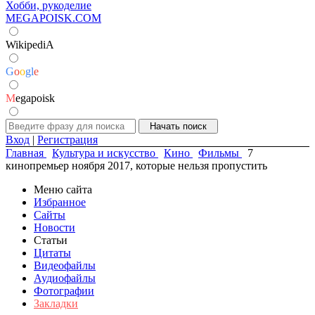
Хобби, рукоделие
MEGAPOISK.COM
WikipediA
G
o
o
g
l
e
M
egapoisk
Вход
|
Регистрация
Главная
Культура и искусство
Кино
Фильмы
7
кинопремьер ноября 2017, которые нельзя пропустить
Меню сайта
Избранное
Сайты
Новости
Статьи
Цитаты
Видеофайлы
Аудиофайлы
Фотографии
Закладки