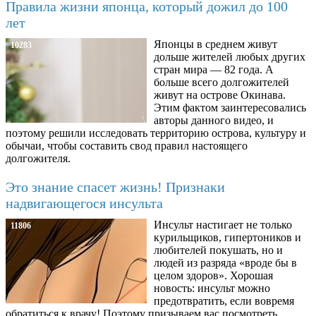
Правила жизни японца, который дожил до 100
лет
Японцы в среднем живут
10283
дольше жителей любых других
стран мира — 82 года. А
больше всего долгожителей
живут на острове Окинава.
Этим фактом заинтересовались
авторы данного видео, и
поэтому решили исследовать территорию острова, культуру и
обычаи, чтобы составить свод правил настоящего
долгожителя.
Это знание спасет жизнь! Признаки
надвигающегося инсульта
Инсульт настигает не только
11806
курильщиков, гипертоников и
любителей покушать, но и
людей из разряда «вроде бы в
целом здоров». Хорошая
новость: инсульт можно
предотвратить, если вовремя
обратиться к врачу! Поэтому призываем вас посмотреть