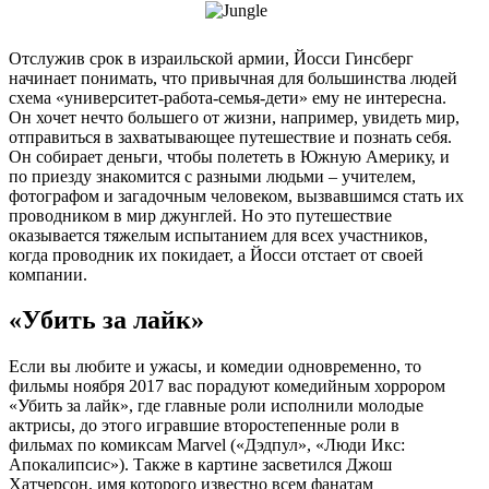
Отслужив срок в израильской армии, Йосси Гинсберг
начинает понимать, что привычная для большинства людей
схема «университет-работа-семья-дети» ему не интересна.
Он хочет нечто большего от жизни, например, увидеть мир,
отправиться в захватывающее путешествие и познать себя.
Он собирает деньги, чтобы полететь в Южную Америку, и
по приезду знакомится с разными людьми – учителем,
фотографом и загадочным человеком, вызвавшимся стать их
проводником в мир джунглей. Но это путешествие
оказывается тяжелым испытанием для всех участников,
когда проводник их покидает, а Йосси отстает от своей
компании.
«Убить за лайк»
Если вы любите и ужасы, и комедии одновременно, то
фильмы ноября 2017 вас порадуют комедийным хоррором
«Убить за лайк», где главные роли исполнили молодые
актрисы, до этого игравшие второстепенные роли в
фильмах по комиксам Marvel («Дэдпул», «Люди Икс:
Апокалипсис»). Также в картине засветился Джош
Хатчерсон, имя которого известно всем фанатам