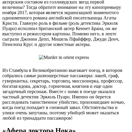
актерским составом из голливудских звезд первой
величины? Тогда обратите внимание на эту кинопремьеру
ноября 2017, которая является экранизацией знаменитого
одноименного романа английской писательницы Агаты
Кристи. Главную роль в фильме (роль детектива Эркюля
Пуаро) исполнил британский актер Кеннет Брана, он же
выступил и режиссером картины. Помимо него, в ленте
сыграли Джонни Депп, Мишель Пфайффер, Джуди Денч,
Пенелопа Крус и другие известные актеры.
Из Стамбула в Великобританию выезжает поезд, в котором
собрались самые разношерстные пассажиры: лакей, граф,
гувернантка, секретарь, торговец, миссионерка, профессор,
богатая вдова, доктор, горничная, княгиня и еще один
загадочный персонаж. Вместе с ними в поезде оказался
частный детектив Эркюль Пуаро. Именно он берется
расследовать таинственное убийство, произошедшее ночью,
когда поезд попадает в снежный завал. Обстоятельства и
улики очень запутаны, поэтому убийцей может оказаться
любой из тринадцати пассажиров!
«Афера доктора Нока»