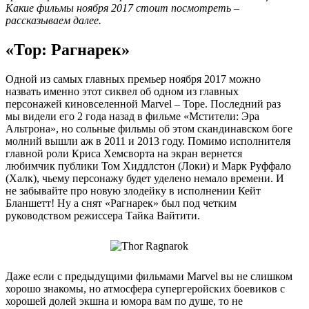
Какие фильмы ноября 2017 стоит посмотреть –
рассказываем далее.
«Тор: Рагнарек»
Одной из самых главных премьер ноября 2017 можно
назвать именно этот сиквел об одном из главных
персонажей киновселенной Marvel – Торе. Последний раз
мы видели его 2 года назад в фильме «Мстители: Эра
Альтрона», но сольные фильмы об этом скандинавском боге
молний вышли аж в 2011 и 2013 году. Помимо исполнителя
главной роли Криса Хемсворта на экран вернется
любимчик публики Том Хиддлстон (Локи) и Марк Руффало
(Халк), чьему персонажу будет уделено немало времени. И
не забывайте про новую злодейку в исполнении Кейт
Бланшетт! Ну а снят «Рагнарек» был под четким
руководством режиссера Тайка Вайтити.
Даже если с предыдущими фильмами Marvel вы не слишком
хорошо знакомы, но атмосфера супергеройских боевиков с
хорошей долей экшна и юмора вам по душе, то не