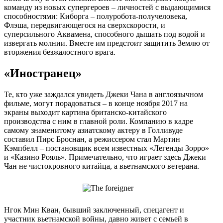
команду из новых супергероев – личностей с выдающимися
способностями: Киборга – полуробота-получеловека,
Флэша, передвигающегося на сверхскорости, и
суперсильного Аквамена, способного дышать под водой и
извергать молнии. Вместе им предстоит защитить Землю от
вторжения безжалостного врага.
«Иностранец»
Те, кто уже заждался увидеть Джеки Чана в англоязычном
фильме, могут порадоваться – в конце ноября 2017 на
экраны выходит картина британско-китайского
производства с ним в главной роли. Компанию в кадре
самому знаменитому азиатскому актеру в Голливуде
составил Пирс Броснан, а режиссером стал Мартин
Кэмпбелл – постановщик всем известных «Легенды Зорро»
и «Казино Рояль». Примечательно, что играет здесь Джеки
Чан не чистокровного китайца, а вьетнамского ветерана.
Нгок Мин Кван, бывший заключенный, спецагент и
участник вьетнамской войны, давно живет с семьей в