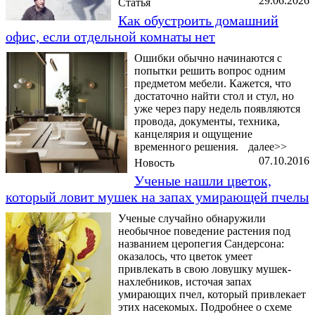
29.06.2026
Статья
Как обустроить домашний
офис, если отдельной комнаты нет
Ошибки обычно начинаются с
попытки решить вопрос одним
предметом мебели. Кажется, что
достаточно найти стол и стул, но
уже через пару недель появляются
провода, документы, техника,
канцелярия и ощущение
временного решения.
далее>>
07.10.2016
Новость
Ученые нашли цветок,
который ловит мушек на запах умирающей пчелы
Ученые случайно обнаружили
необычное поведение растения под
названием церопегия Сандерсона:
оказалось, что цветок умеет
привлекать в свою ловушку мушек-
нахлебников, источая запах
умирающих пчел, который привлекает
этих насекомых. Подробнее о схеме