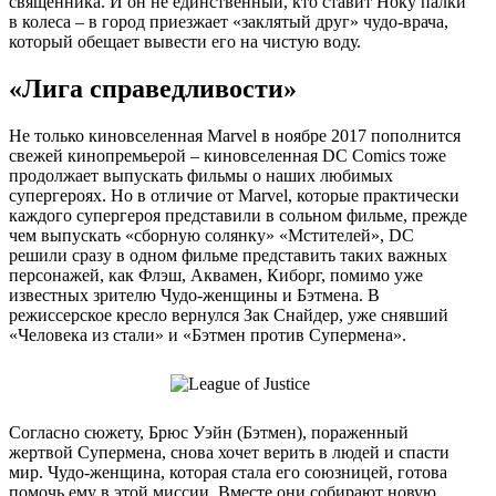
священника. И он не единственный, кто ставит Ноку палки
в колеса – в город приезжает «заклятый друг» чудо-врача,
который обещает вывести его на чистую воду.
«Лига справедливости»
Не только киновселенная Marvel в ноябре 2017 пополнится
свежей кинопремьерой – киновселенная DC Comics тоже
продолжает выпускать фильмы о наших любимых
супергероях. Но в отличие от Marvel, которые практически
каждого супергероя представили в сольном фильме, прежде
чем выпускать «сборную солянку» «Мстителей», DC
решили сразу в одном фильме представить таких важных
персонажей, как Флэш, Аквамен, Киборг, помимо уже
известных зрителю Чудо-женщины и Бэтмена. В
режиссерское кресло вернулся Зак Снайдер, уже снявший
«Человека из стали» и «Бэтмен против Супермена».
Согласно сюжету, Брюс Уэйн (Бэтмен), пораженный
жертвой Супермена, снова хочет верить в людей и спасти
мир. Чудо-женщина, которая стала его союзницей, готова
помочь ему в этой миссии. Вместе они собирают новую