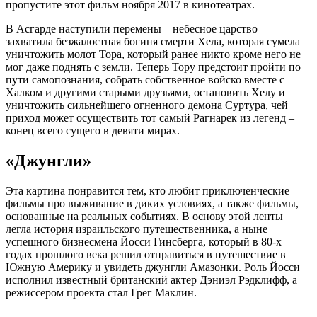
пропустите этот фильм ноября 2017 в кинотеатрах.
В Асгарде наступили перемены – небесное царство
захватила безжалостная богиня смерти Хела, которая сумела
уничтожить молот Тора, который ранее никто кроме него не
мог даже поднять с земли. Теперь Тору предстоит пройти по
пути самопознания, собрать собственное войско вместе с
Халком и другими старыми друзьями, остановить Хелу и
уничтожить сильнейшего огненного демона Суртура, чей
приход может осуществить тот самый Рагнарек из легенд –
конец всего сущего в девяти мирах.
«Джунгли»
Эта картина понравится тем, кто любит приключенческие
фильмы про выживание в диких условиях, а также фильмы,
основанные на реальных событиях. В основу этой ленты
легла история израильского путешественника, а ныне
успешного бизнесмена Йосси Гинсберга, который в 80-х
годах прошлого века решил отправиться в путешествие в
Южную Америку и увидеть джунгли Амазонки. Роль Йосси
исполнил известный британский актер Дэниэл Рэдклифф, а
режиссером проекта стал Грег Маклин.