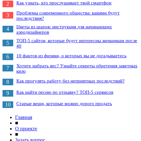
Как узнать, кто прослушивает твой смартфон
2
Проблемы современного общества: какими будут
3
последствия?
Цветы из шаров: инструкция для начинающих
4
аэродизайнеров
ТОП-5 сайтов, которые будут интересны женщинам после
5
40
10 фактов из физики, о которых вы не догадываетесь
6
Хотите набрать вес? Узнайте секреты обретения заветных
7
кило
Как прогулять работу без неприятных последствий?
8
Как найти песню по отрывку? ТОП-5 сервисов
9
Старые вещи, которые можно дорого продать
10
Главная
■
О проекте
■
Задать вопрос