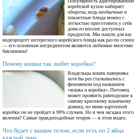
Популярность адаптированной
6734
корейской кухни набирает
обороты, ведь необычные и
пикантные блюда можно с
легкостью приготовить у себя
дома из вполне доступных
продуктов. Мы нашли для вас
видеорецепт интересного корейского блюда как раз по сезону
— его основным ингредиентом являются любимые многими
баклажаны!
Почему кошки так любят коробки?
Владельцы кошек наверняка
8845
хотя бы раз сталкивались с
феноменом под названием
«кошка и коробка». Питомец
может проявить равнодушие к
самому красивому кошачьему
домику, но мимо картонной
коробки он не пройдет в 99% случаев. Но в чем загадка этого
явления? Самые правдоподобные теории — в этом видео.
Что будет с вашим телом, если есть по 2 яйца
каждый день