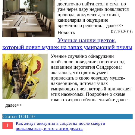
достаточно найти стол и стул, но
уже через пару недель появляются
провода, документы, техника,
канцелярия и ощущение
временного решения.
далее>>
07.10.2016
Новость
Ученые нашли цветок,
который ловит мушек на запах умирающей пчелы
Ученые случайно обнаружили
необычное поведение растения под
названием церопегия Сандерсона:
оказалось, что цветок умеет
привлекать в свою ловушку мушек-
нахлебников, источая запах
умирающих пчел, который привлекает
этих насекомых. Подробнее о схеме
такого хитрого обмана читайте далее.
далее>>
Статьи ТОП-10
Как живут аккаунты в соцсетях после смерти
1
пользователя, и что с этим делать