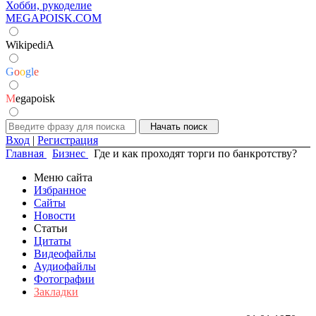
Хобби, рукоделие
MEGAPOISK.COM
WikipediA
G
o
o
g
l
e
M
egapoisk
Вход
|
Регистрация
Главная
Бизнес
Где и как проходят торги по банкротству?
Меню сайта
Избранное
Сайты
Новости
Статьи
Цитаты
Видеофайлы
Аудиофайлы
Фотографии
Закладки