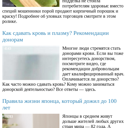
подделка не стоила
потребителям здоровья: вместо
специй мошенники порой продают кирпичный порошок и
краску! Подробнее об уловках торговцев смотрите в этом
ролике.
Как сдавать кровь и плазму? Рекомендации
донорам
Многие люди стремятся стать
4143
донорами крови. Если вы тоже
интересуетесь донорством,
посмотрите видео, где
рекомендации добровольцам
дает квалифицированный врач.
Оплачивается ли донорство?
Как часто можно сдавать кровь? Кому можно заниматься
донорской деятельностью? Все ответы — здесь.
Правила жизни японца, который дожил до 100
лет
Японцы в среднем живут
10283
дольше жителей любых других
стран мира — 82 года. А