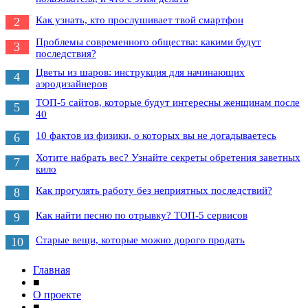
Как узнать, кто прослушивает твой смартфон
2
Проблемы современного общества: какими будут
3
последствия?
Цветы из шаров: инструкция для начинающих
4
аэродизайнеров
ТОП-5 сайтов, которые будут интересны женщинам после
5
40
10 фактов из физики, о которых вы не догадываетесь
6
Хотите набрать вес? Узнайте секреты обретения заветных
7
кило
Как прогулять работу без неприятных последствий?
8
Как найти песню по отрывку? ТОП-5 сервисов
9
Старые вещи, которые можно дорого продать
10
Главная
■
О проекте
■