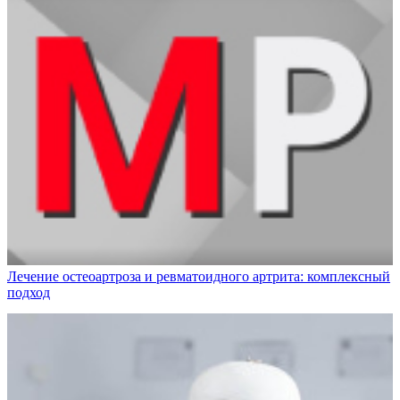
Лечение остеоартроза и ревматоидного артрита: комплексный
подход