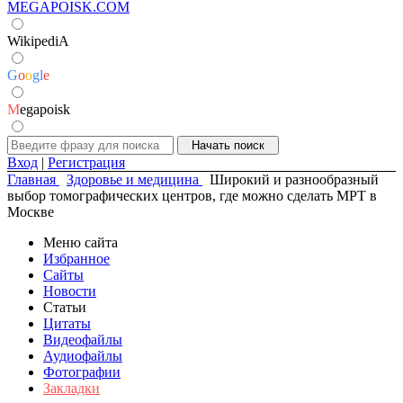
MEGAPOISK.COM
WikipediA
G
o
o
g
l
e
M
egapoisk
Вход
|
Регистрация
Главная
Здоровье и медицина
Широкий и разнообразный
выбор томографических центров, где можно сделать МРТ в
Москве
Меню сайта
Избранное
Сайты
Новости
Статьи
Цитаты
Видеофайлы
Аудиофайлы
Фотографии
Закладки