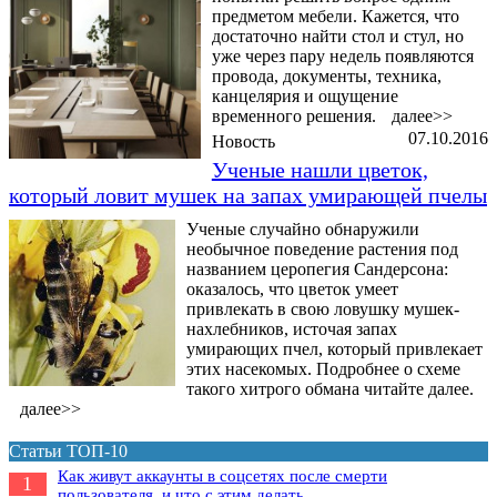
предметом мебели. Кажется, что
достаточно найти стол и стул, но
уже через пару недель появляются
провода, документы, техника,
канцелярия и ощущение
временного решения.
далее>>
07.10.2016
Новость
Ученые нашли цветок,
который ловит мушек на запах умирающей пчелы
Ученые случайно обнаружили
необычное поведение растения под
названием церопегия Сандерсона:
оказалось, что цветок умеет
привлекать в свою ловушку мушек-
нахлебников, источая запах
умирающих пчел, который привлекает
этих насекомых. Подробнее о схеме
такого хитрого обмана читайте далее.
далее>>
Статьи ТОП-10
Как живут аккаунты в соцсетях после смерти
1
пользователя, и что с этим делать