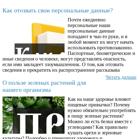
Последние добавленные
Как отозвать свои персональные данные?
Почти ежедневно
6602
персональные наши
персональные данные
попадают в чьи-то руки, и в
любой момент их могут начать
использовать противозаконно.
Паспортные, биометрические и
иные сведения о человеке, могут представлять опасность,
если ими завладеет злоумышленник. О том, как отозвать
сведения и прекратить их распространение рассказыва
Читать дальше
О пользе зеленых растений для
нашего организма
Как на наше здоровье влияют
4788
пищевые привычки? Почему
нужно обязательно употреблять
в пищу зеленые растения?
Можно ли есть белки вместе с
углеводами? Как правильно
кушать орехи и зерновые
культуры? Подробно о принципах здорового и