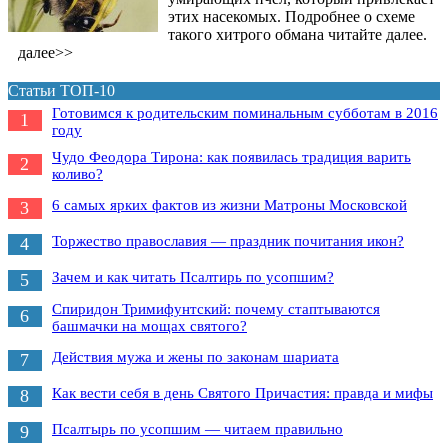
этих насекомых. Подробнее о схеме
такого хитрого обмана читайте далее.
далее>>
Статьи ТОП-10
Готовимся к родительским поминальным субботам в 2016
1
году
Чудо Феодора Тирона: как появилась традиция варить
2
коливо?
6 самых ярких фактов из жизни Матроны Московской
3
Торжество православия — праздник почитания икон?
4
Зачем и как читать Псалтирь по усопшим?
5
Спиридон Тримифунтский: почему стаптываются
6
башмачки на мощах святого?
Действия мужа и жены по законам шариата
7
Как вести себя в день Святого Причастия: правда и мифы
8
Псалтырь по усопшим — читаем правильно
9