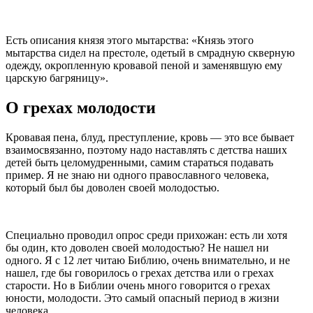
Есть описания князя этого мытарства: «Князь этого
мытарства сидел на престоле, одетый в смрадную скверную
одежду, окропленную кровавой пеной и заменявшую ему
царскую багряницу».
О грехах молодости
Кровавая пена, блуд, преступление, кровь — это все бывает
взаимосвязанно, поэтому надо наставлять с детства наших
детей быть целомудренными, самим стараться подавать
пример. Я не знаю ни одного православного человека,
который был бы доволен своей молодостью.
Специально проводил опрос среди прихожан: есть ли хотя
бы один, кто доволен своей молодостью? Не нашел ни
одного. Я с 12 лет читаю Библию, очень внимательно, и не
нашел, где бы говорилось о грехах детства или о грехах
старости. Но в Библии очень много говорится о грехах
юности, молодости. Это самый опасный период в жизни
человека.