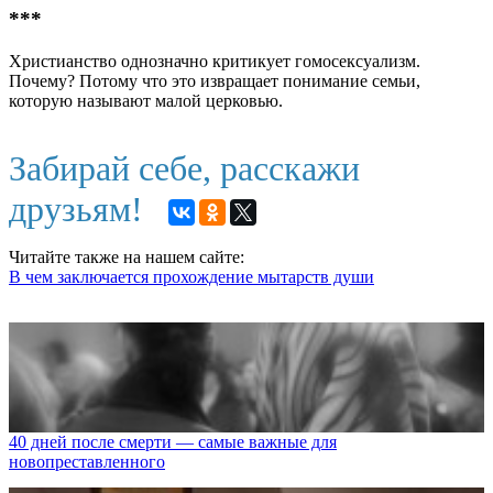
***
Христианство однозначно критикует гомосексуализм.
Почему? Потому что это извращает понимание семьи,
которую называют малой церковью.
Забирай себе, расскажи
друзьям!
Читайте также на нашем сайте:
В чем заключается прохождение мытарств души
40 дней после смерти — самые важные для
новопреставленного