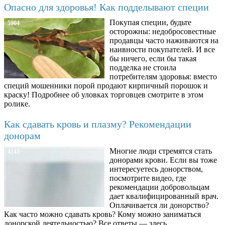
Опасно для здоровья! Как подделывают специи
Покупая специи, будьте
5904
осторожны: недобросовестные
продавцы часто наживаются на
наивности покупателей. И все
бы ничего, если бы такая
подделка не стоила
потребителям здоровья: вместо
специй мошенники порой продают кирпичный порошок и
краску! Подробнее об уловках торговцев смотрите в этом
ролике.
Как сдавать кровь и плазму? Рекомендации
донорам
Многие люди стремятся стать
4143
донорами крови. Если вы тоже
интересуетесь донорством,
посмотрите видео, где
рекомендации добровольцам
дает квалифицированный врач.
Оплачивается ли донорство?
Как часто можно сдавать кровь? Кому можно заниматься
донорской деятельностью? Все ответы — здесь.