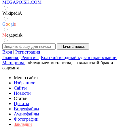
MEGAPOISK.COM
WikipediA
G
o
o
g
l
e
M
egapoisk
Вход
|
Регистрация
Главная
Религия
Краткий вводный курс в православие
Мытарства
«Блудные» мытарства, гражданский брак и
содомия
Меню сайта
Избранное
Сайты
Новости
Статьи
Цитаты
Видеофайлы
Аудиофайлы
Фотографии
Закладки