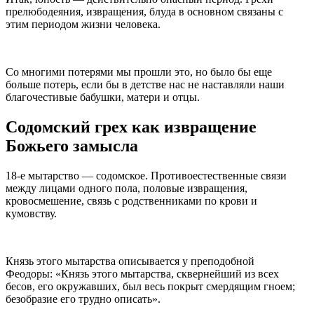
прелюбодеяния, извращения, блуда в основном связаны с
этим периодом жизни человека.
Со многими потерями мы прошли это, но было бы еще
больше потерь, если бы в детстве нас не наставляли наши
благочестивые бабушки, матери и отцы.
Содомский грех как извращение
Божьего замысла
18-е мытарство — содомское. Противоестественные связи
между лицами одного пола, половые извращения,
кровосмешение, связь с родственниками по крови и
кумовству.
Князь этого мытарства описывается у преподобной
Феодоры: «Князь этого мытарства, сквернейший из всех
бесов, его окружавших, был весь покрыт смердящим гноем;
безобразие его трудно описать».