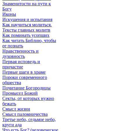
Знаменитости на пути к
Богу
Иконы
Искушения и испытания
Как научиться молиться.
Тексты главных молитв
Как поминать усопших
Как читать Библию, чтобы
ее познать
Нравственность и
духовность
Первая исповедь и
причастие
Первые шаги в храме
Пороки современного
общества
Почитание Богородицы
Промысел Божий
Секты, от которых нужно
бежать
Смысл жизни
Смысл паломничества
Третье небо, седьмое небо,
круги ада
Что есть Бог? (человеческое