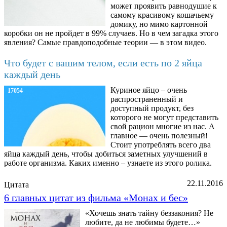
может проявить равнодушие к
самому красивому кошачьему
домику, но мимо картонной
коробки он не пройдет в 99% случаев. Но в чем загадка этого
явления? Самые правдоподобные теории — в этом видео.
Что будет с вашим телом, если есть по 2 яйца
каждый день
Куриное яйцо – очень
17054
распространенный и
доступный продукт, без
которого не могут представить
свой рацион многие из нас. А
главное — очень полезный!
Стоит употреблять всего два
яйца каждый день, чтобы добиться заметных улучшений в
работе организма. Каких именно – узнаете из этого ролика.
22.11.2016
Цитата
6 главных цитат из фильма «Монах и бес»
«Хочешь знать тайну беззакония? Не
любите, да не любимы будете…»