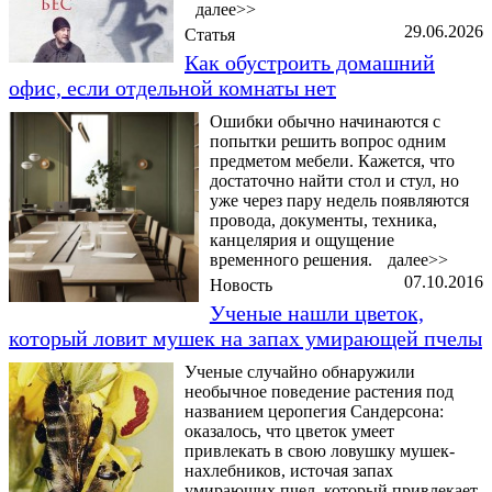
далее>>
29.06.2026
Статья
Как обустроить домашний
офис, если отдельной комнаты нет
Ошибки обычно начинаются с
попытки решить вопрос одним
предметом мебели. Кажется, что
достаточно найти стол и стул, но
уже через пару недель появляются
провода, документы, техника,
канцелярия и ощущение
временного решения.
далее>>
07.10.2016
Новость
Ученые нашли цветок,
который ловит мушек на запах умирающей пчелы
Ученые случайно обнаружили
необычное поведение растения под
названием церопегия Сандерсона:
оказалось, что цветок умеет
привлекать в свою ловушку мушек-
нахлебников, источая запах
умирающих пчел, который привлекает