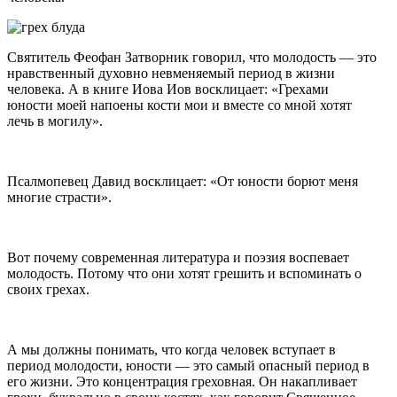
Святитель Феофан Затворник говорил, что молодость — это
нравственный духовно невменяемый период в жизни
человека. А в книге Иова Иов восклицает: «Грехами
юности моей напоены кости мои и вместе со мной хотят
лечь в могилу».
Псалмопевец Давид восклицает:
От юности борют меня
многие страсти
.
Вот почему современная литература и поэзия воспевает
молодость. Потому что они хотят грешить и вспоминать о
своих грехах.
А мы должны понимать, что когда человек вступает в
период молодости, юности — это самый опасный период в
его жизни. Это концентрация греховная. Он накапливает