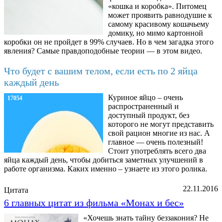
«кошка и коробка». Питомец
может проявить равнодушие к
самому красивому кошачьему
домику, но мимо картонной
коробки он не пройдет в 99% случаев. Но в чем загадка этого
явления? Самые правдоподобные теории — в этом видео.
Что будет с вашим телом, если есть по 2 яйца
каждый день
Куриное яйцо – очень
17054
распространенный и
доступный продукт, без
которого не могут представить
свой рацион многие из нас. А
главное — очень полезный!
Стоит употреблять всего два
яйца каждый день, чтобы добиться заметных улучшений в
работе организма. Каких именно – узнаете из этого ролика.
22.11.2016
Цитата
6 главных цитат из фильма «Монах и бес»
«Хочешь знать тайну беззакония? Не