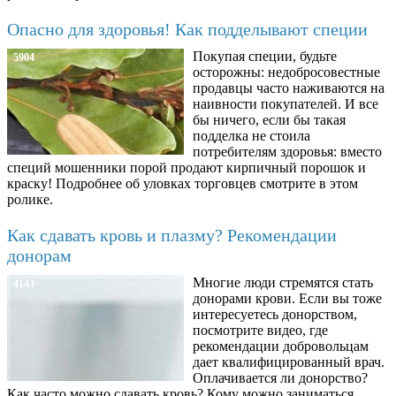
Опасно для здоровья! Как подделывают специи
Покупая специи, будьте
5904
осторожны: недобросовестные
продавцы часто наживаются на
наивности покупателей. И все
бы ничего, если бы такая
подделка не стоила
потребителям здоровья: вместо
специй мошенники порой продают кирпичный порошок и
краску! Подробнее об уловках торговцев смотрите в этом
ролике.
Как сдавать кровь и плазму? Рекомендации
донорам
Многие люди стремятся стать
4143
донорами крови. Если вы тоже
интересуетесь донорством,
посмотрите видео, где
рекомендации добровольцам
дает квалифицированный врач.
Оплачивается ли донорство?
Как часто можно сдавать кровь? Кому можно заниматься