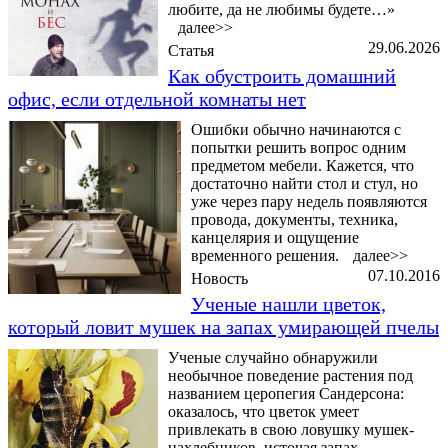
любите, да не любимы будете…»
далее>>
29.06.2026
Статья
Как обустроить домашний
офис, если отдельной комнаты нет
Ошибки обычно начинаются с
попытки решить вопрос одним
предметом мебели. Кажется, что
достаточно найти стол и стул, но
уже через пару недель появляются
провода, документы, техника,
канцелярия и ощущение
временного решения.
далее>>
07.10.2016
Новость
Ученые нашли цветок,
который ловит мушек на запах умирающей пчелы
Ученые случайно обнаружили
необычное поведение растения под
названием церопегия Сандерсона:
оказалось, что цветок умеет
привлекать в свою ловушку мушек-
нахлебников, источая запах