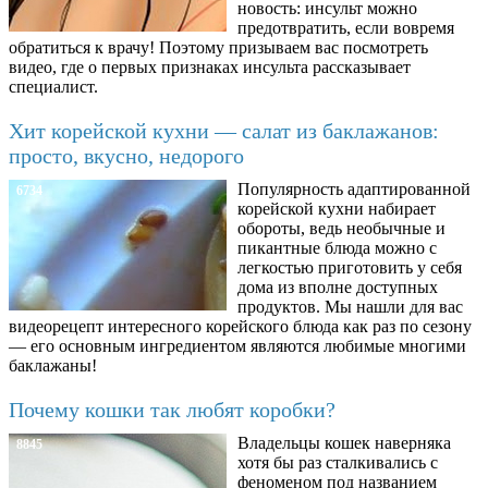
новость: инсульт можно
предотвратить, если вовремя
обратиться к врачу! Поэтому призываем вас посмотреть
видео, где о первых признаках инсульта рассказывает
специалист.
Хит корейской кухни — салат из баклажанов:
просто, вкусно, недорого
Популярность адаптированной
6734
корейской кухни набирает
обороты, ведь необычные и
пикантные блюда можно с
легкостью приготовить у себя
дома из вполне доступных
продуктов. Мы нашли для вас
видеорецепт интересного корейского блюда как раз по сезону
— его основным ингредиентом являются любимые многими
баклажаны!
Почему кошки так любят коробки?
Владельцы кошек наверняка
8845
хотя бы раз сталкивались с
феноменом под названием