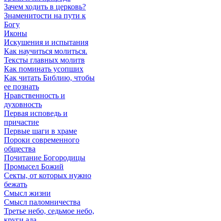
Зачем ходить в церковь?
Знаменитости на пути к
Богу
Иконы
Искушения и испытания
Как научиться молиться.
Тексты главных молитв
Как поминать усопших
Как читать Библию, чтобы
ее познать
Нравственность и
духовность
Первая исповедь и
причастие
Первые шаги в храме
Пороки современного
общества
Почитание Богородицы
Промысел Божий
Секты, от которых нужно
бежать
Смысл жизни
Смысл паломничества
Третье небо, седьмое небо,
круги ада