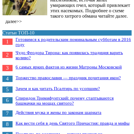
умирающих пчел, который привлекает
этих насекомых. Подробнее о схеме
такого хитрого обмана читайте далее.
далее>>
Статьи ТОП-10
Готовимся к родительским поминальным субботам в 2016
1
году
Чудо Феодора Тирона: как появилась традиция варить
2
коливо?
6 самых ярких фактов из жизни Матроны Московской
3
Торжество православия — праздник почитания икон?
4
Зачем и как читать Псалтирь по усопшим?
5
Спиридон Тримифунтский: почему стаптываются
6
башмачки на мощах святого?
Действия мужа и жены по законам шариата
7
Как вести себя в день Святого Причастия: правда и мифы
8
Псалтырь по усопшим — читаем правильно