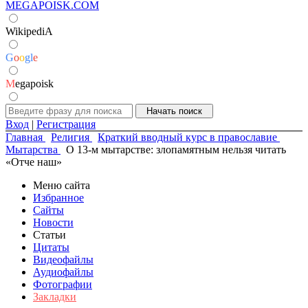
MEGAPOISK.COM
WikipediA
G
o
o
g
l
e
M
egapoisk
Вход
|
Регистрация
Главная
Религия
Краткий вводный курс в православие
Мытарства
О 13-м мытарстве: злопамятным нельзя читать
«Отче наш»
Меню сайта
Избранное
Сайты
Новости
Статьи
Цитаты
Видеофайлы
Аудиофайлы
Фотографии
Закладки