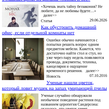
«Хочешь знать тайну беззакония? Не
любите, да не любимы будете…»
далее>>
29.06.2026
Статья
Как обустроить домашний
офис, если отдельной комнаты нет
Ошибки обычно начинаются с
попытки решить вопрос одним
предметом мебели. Кажется, что
достаточно найти стол и стул, но
уже через пару недель появляются
провода, документы, техника,
канцелярия и ощущение
временного решения.
далее>>
07.10.2016
Новость
Ученые нашли цветок,
который ловит мушек на запах умирающей пчелы
Ученые случайно обнаружили
необычное поведение растения под
названием церопегия Сандерсона:
оказалось, что цветок умеет