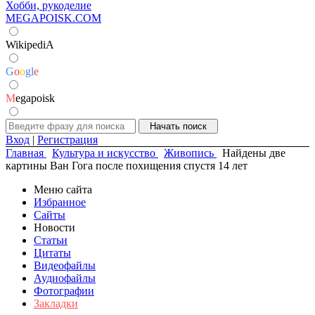
Хобби, рукоделие
MEGAPOISK.COM
WikipediA
G
o
o
g
l
e
M
egapoisk
Вход
|
Регистрация
Главная
Культура и искусство
Живопись
Найдены две
картины Ван Гога после похищения спустя 14 лет
Меню сайта
Избранное
Сайты
Новости
Статьи
Цитаты
Видеофайлы
Аудиофайлы
Фотографии
Закладки