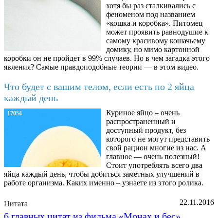
хотя бы раз сталкивались с
феноменом под названием
«кошка и коробка». Питомец
может проявить равнодушие к
самому красивому кошачьему
домику, но мимо картонной
коробки он не пройдет в 99% случаев. Но в чем загадка этого
явления? Самые правдоподобные теории — в этом видео.
Что будет с вашим телом, если есть по 2 яйца
каждый день
Куриное яйцо – очень
17054
распространенный и
доступный продукт, без
которого не могут представить
свой рацион многие из нас. А
главное — очень полезный!
Стоит употреблять всего два
яйца каждый день, чтобы добиться заметных улучшений в
работе организма. Каких именно – узнаете из этого ролика.
22.11.2016
Цитата
6 главных цитат из фильма «Монах и бес»