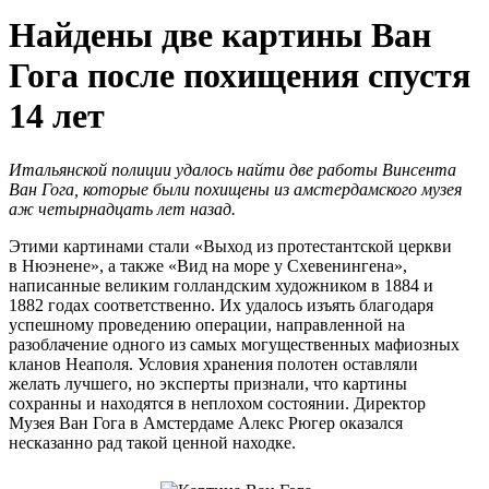
Найдены две картины Ван
Гога после похищения спустя
14 лет
Итальянской полиции удалось найти две работы Винсента
Ван Гога, которые были похищены из амстердамского музея
аж четырнадцать лет назад.
Этими картинами стали «Выход из протестантской церкви
в Нюэнене», а также «Вид на море у Схевенингена»,
написанные великим голландским художником в 1884 и
1882 годах соответственно. Их удалось изъять благодаря
успешному проведению операции, направленной на
разоблачение одного из самых могущественных мафиозных
кланов Неаполя. Условия хранения полотен оставляли
желать лучшего, но эксперты признали, что картины
сохранны и находятся в неплохом состоянии. Директор
Музея Ван Гога в Амстердаме Алекс Рюгер оказался
несказанно рад такой ценной находке.