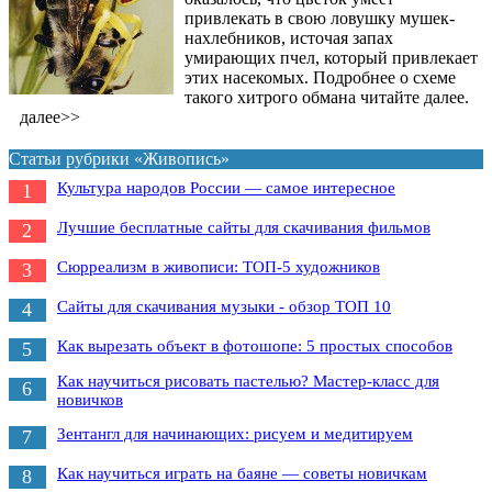
привлекать в свою ловушку мушек-
нахлебников, источая запах
умирающих пчел, который привлекает
этих насекомых. Подробнее о схеме
такого хитрого обмана читайте далее.
далее>>
Статьи рубрики «Живопись»
Культура народов России — самое интересное
1
Лучшие бесплатные сайты для скачивания фильмов
2
Сюрреализм в живописи: ТОП-5 художников
3
Сайты для скачивания музыки - обзор ТОП 10
4
Как вырезать объект в фотошопе: 5 простых способов
5
Как научиться рисовать пастелью? Мастер-класс для
6
новичков
Зентангл для начинающих: рисуем и медитируем
7
Как научиться играть на баяне — советы новичкам
8