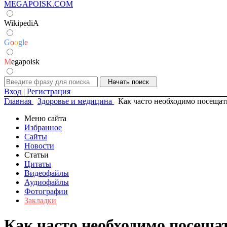
MEGAPOISK.COM
WikipediA
G
o
o
g
l
e
M
egapoisk
Вход
|
Регистрация
Главная
Здоровье и медицина
Как часто необходимо посещат
Меню сайта
Избранное
Сайты
Новости
Статьи
Цитаты
Видеофайлы
Аудиофайлы
Фотографии
Закладки
Как часто необходимо посещат