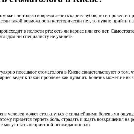
оможет не только вовремя лечить кариес зубов, но и провести 
 если такой возможности категорически нет, то нужно прийти на
роисходит в полости рта: есть ли кариес или его нет. Самостоят
глядом ни специалисту не увидеть.
лярно посещают стоматолога в Киеве свидетельствуют о том, ч
иес ведет к такой проблеме как пульпит. Болезнь может не выз
нт человек может столкнуться с сильнейшими болевыми ощущени
тому придётся терпеть боль, страдать и ждать возвращения на р
ые могут стать неприятной неожиданностью.