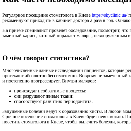
Регулярное посещение стоматолога в Киеве
https://skyclinic.ua/
п
рекомендуют приходить в кабинет доктора 2 раза в год. Однако
На приеме специалист проведет обследование, посмотрит, что п
заметный кариес, который поражает маляры, невооруженным вз
О чём говорит статистика?
Многочисленные данные исследований пациентов, которые регу
протекают абсолютно бессимптомно. Вовремя не замеченный кар
и постепенно прогрессирует. Внутри маляров:
происходят необратимые процессы;
они разрушают живые ткани;
способствуют развитию периодонтита.
Запущенные болезни ведут к образованию кисты. В любой моме
Срочное посещение стоматолога в Киеве будет невозможно. Поэ
посетить стоматолога в Киеве, чтобы вылечить болезни, котор