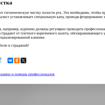
истка
дит гигиеническую чистку полости рта. Это необходимо, чтобы 
иалист устанавливает специальную капу, проводя фторирование 
, например, курению должны регулярно проводить профессионал
 страдают от плотного коричневого налета, обеззараживающего 
пециализированной клинике.
боли и страданий!
м!
 камни и помощь профессионалов