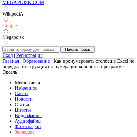
MEGAPOISK.COM
WikipediA
G
o
o
g
l
e
M
egapoisk
Вход
|
Регистрация
Главная
Образование
Как пронумеровать столбец в Excel по
порядку: инструкция по нумерации колонок в программе
Эксель
Меню сайта
Избранное
Сайты
Новости
Статьи
Цитаты
Видеофайлы
Аудиофайлы
Фотографии
Закладки