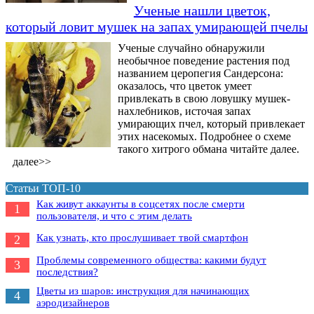
Ученые нашли цветок,
который ловит мушек на запах умирающей пчелы
Ученые случайно обнаружили
необычное поведение растения под
названием церопегия Сандерсона:
оказалось, что цветок умеет
привлекать в свою ловушку мушек-
нахлебников, источая запах
умирающих пчел, который привлекает
этих насекомых. Подробнее о схеме
такого хитрого обмана читайте далее.
далее>>
Статьи ТОП-10
Как живут аккаунты в соцсетях после смерти
1
пользователя, и что с этим делать
Как узнать, кто прослушивает твой смартфон
2
Проблемы современного общества: какими будут
3
последствия?
Цветы из шаров: инструкция для начинающих
4
аэродизайнеров