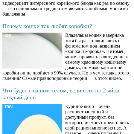
видеорецепт интересного корейского блюда как раз по сезону
— его основным ингредиентом являются любимые многими
баклажаны!
Почему кошки так любят коробки?
Владельцы кошек наверняка
8845
хотя бы раз сталкивались с
феноменом под названием
«кошка и коробка». Питомец
может проявить равнодушие к
самому красивому кошачьему
домику, но мимо картонной
коробки он не пройдет в 99% случаев. Но в чем загадка этого
явления? Самые правдоподобные теории — в этом видео.
Что будет с вашим телом, если есть по 2 яйца
каждый день
Куриное яйцо – очень
17054
распространенный и
доступный продукт, без
которого не могут представить
свой рацион многие из нас. А
главное — очень полезный!