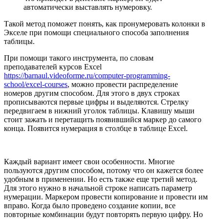
автоматически выставлять нумеровку.
Такой метод поможет понять, как пронумеровать колонки в
Экселе при помощи специального способа заполнения
таблицы.
При помощи такого инструмента, по словам
преподавателей курсов Excel
https://barnaul.videoforme.ru/computer-programming-
school/excel-courses
, можно провести распределение
номеров другим способом. Для этого в двух строках
прописываются первые цифры и выделяются. Стрелку
передвигаем в нижний уголок таблицы. Клавишу мыши
стоит зажать и перетащить появившийся маркер до самого
конца. Появится нумерация в столбце в таблице Excel.
Каждый вариант имеет свои особенности. Многие
пользуются другим способом, потому что он кажется более
удобным в применении. Но есть также еще третий метод.
Для этого нужно в начальной строке написать параметр
нумерации. Маркером провести копирование и провести им
вправо. Когда было проведено создание копии, все
повторные комбинации будут повторять первую цифру. Но