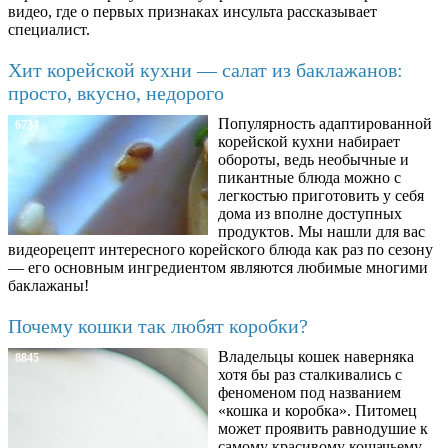
видео, где о первых признаках инсульта рассказывает
специалист.
Хит корейской кухни — салат из баклажанов:
просто, вкусно, недорого
Популярность адаптированной
6734
корейской кухни набирает
обороты, ведь необычные и
пикантные блюда можно с
легкостью приготовить у себя
дома из вполне доступных
продуктов. Мы нашли для вас
видеорецепт интересного корейского блюда как раз по сезону
— его основным ингредиентом являются любимые многими
баклажаны!
Почему кошки так любят коробки?
Владельцы кошек наверняка
8845
хотя бы раз сталкивались с
феноменом под названием
«кошка и коробка». Питомец
может проявить равнодушие к
самому красивому кошачьему