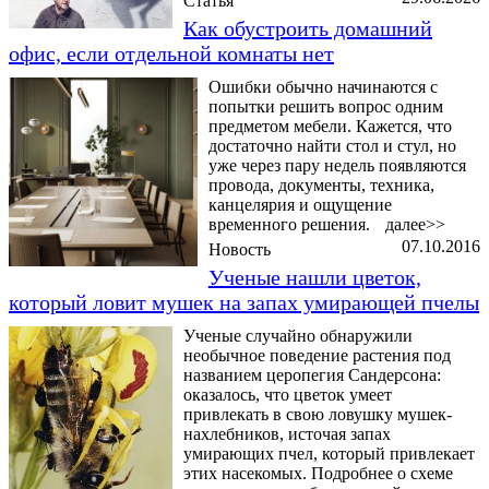
Статья
Как обустроить домашний
офис, если отдельной комнаты нет
Ошибки обычно начинаются с
попытки решить вопрос одним
предметом мебели. Кажется, что
достаточно найти стол и стул, но
уже через пару недель появляются
провода, документы, техника,
канцелярия и ощущение
временного решения.
далее>>
07.10.2016
Новость
Ученые нашли цветок,
который ловит мушек на запах умирающей пчелы
Ученые случайно обнаружили
необычное поведение растения под
названием церопегия Сандерсона:
оказалось, что цветок умеет
привлекать в свою ловушку мушек-
нахлебников, источая запах
умирающих пчел, который привлекает
этих насекомых. Подробнее о схеме