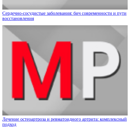
Сердечно-сосудистые заболевания: бич современности и пути
восстановления
Лечение остеоартроза и ревматоидного артрита: комплексный
подход