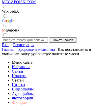
MEGAPOISK.COM
WikipediA
G
o
o
g
l
e
M
egapoisk
Вход
|
Регистрация
Главная
Здоровье и медицина
Как восстановить и
увлажнить кожу рук быстро: полезные маски
Меню сайта
Избранное
Сайты
Новости
Статьи
Цитаты
Видеофайлы
Аудиофайлы
Фотографии
Закладки