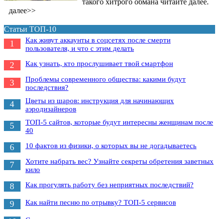
такого хитрого обмана читайте далее.
далее>>
Статьи ТОП-10
Как живут аккаунты в соцсетях после смерти
1
пользователя, и что с этим делать
Как узнать, кто прослушивает твой смартфон
2
Проблемы современного общества: какими будут
3
последствия?
Цветы из шаров: инструкция для начинающих
4
аэродизайнеров
ТОП-5 сайтов, которые будут интересны женщинам после
5
40
10 фактов из физики, о которых вы не догадываетесь
6
Хотите набрать вес? Узнайте секреты обретения заветных
7
кило
Как прогулять работу без неприятных последствий?
8
Как найти песню по отрывку? ТОП-5 сервисов
9