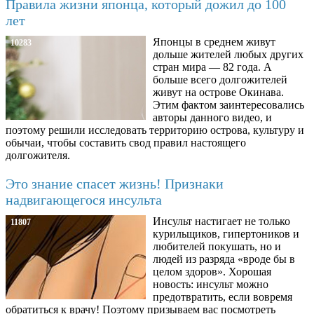
Правила жизни японца, который дожил до 100
лет
Японцы в среднем живут
10283
дольше жителей любых других
стран мира — 82 года. А
больше всего долгожителей
живут на острове Окинава.
Этим фактом заинтересовались
авторы данного видео, и
поэтому решили исследовать территорию острова, культуру и
обычаи, чтобы составить свод правил настоящего
долгожителя.
Это знание спасет жизнь! Признаки
надвигающегося инсульта
Инсульт настигает не только
11807
курильщиков, гипертоников и
любителей покушать, но и
людей из разряда «вроде бы в
целом здоров». Хорошая
новость: инсульт можно
предотвратить, если вовремя
обратиться к врачу! Поэтому призываем вас посмотреть