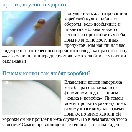
просто, вкусно, недорого
Популярность адаптированной
6734
корейской кухни набирает
обороты, ведь необычные и
пикантные блюда можно с
легкостью приготовить у себя
дома из вполне доступных
продуктов. Мы нашли для вас
видеорецепт интересного корейского блюда как раз по сезону
— его основным ингредиентом являются любимые многими
баклажаны!
Почему кошки так любят коробки?
Владельцы кошек наверняка
8845
хотя бы раз сталкивались с
феноменом под названием
«кошка и коробка». Питомец
может проявить равнодушие к
самому красивому кошачьему
домику, но мимо картонной
коробки он не пройдет в 99% случаев. Но в чем загадка этого
явления? Самые правдоподобные теории — в этом видео.