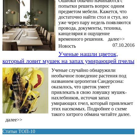
Ошибки обычно начинаются с
попытки решить вопрос одним
предметом мебели. Кажется, что
достаточно найти стол и стул, но
уже через пару недель появляются
провода, документы, техника,
канцелярия и ощущение
временного решения.
далее>>
07.10.2016
Новость
Ученые нашли цветок,
который ловит мушек на запах умирающей пчелы
Ученые случайно обнаружили
необычное поведение растения под
названием церопегия Сандерсона:
оказалось, что цветок умеет
привлекать в свою ловушку мушек-
нахлебников, источая запах
умирающих пчел, который привлекает
этих насекомых. Подробнее о схеме
такого хитрого обмана читайте далее.
далее>>
Статьи ТОП-10