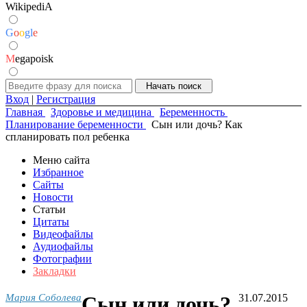
WikipediA
G
o
o
g
l
e
M
egapoisk
Вход
|
Регистрация
Главная
Здоровье и медицина
Беременность
Планирование беременности
Сын или дочь? Как
спланировать пол ребенка
Меню сайта
Избранное
Сайты
Новости
Статьи
Цитаты
Видеофайлы
Аудиофайлы
Фотографии
Закладки
Мария Соболева
Сын или дочь?
31.07.2015