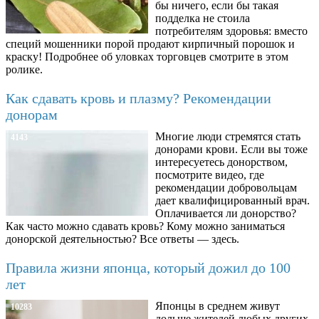
бы ничего, если бы такая
подделка не стоила
потребителям здоровья: вместо
специй мошенники порой продают кирпичный порошок и
краску! Подробнее об уловках торговцев смотрите в этом
ролике.
Как сдавать кровь и плазму? Рекомендации
донорам
Многие люди стремятся стать
4143
донорами крови. Если вы тоже
интересуетесь донорством,
посмотрите видео, где
рекомендации добровольцам
дает квалифицированный врач.
Оплачивается ли донорство?
Как часто можно сдавать кровь? Кому можно заниматься
донорской деятельностью? Все ответы — здесь.
Правила жизни японца, который дожил до 100
лет
Японцы в среднем живут
10283
дольше жителей любых других