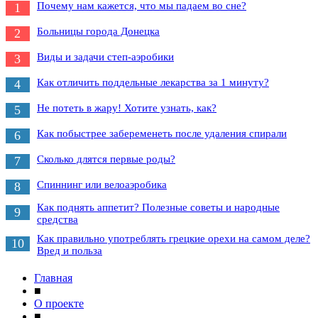
Почему нам кажется, что мы падаем во сне?
1
Больницы города Донецка
2
Виды и задачи степ-аэробики
3
Как отличить поддельные лекарства за 1 минуту?
4
Не потеть в жару! Хотите узнать, как?
5
Как побыстрее забеременеть после удаления спирали
6
Сколько длятся первые роды?
7
Спиннинг или велоаэробика
8
Как поднять аппетит? Полезные советы и народные
9
средства
Как правильно употреблять грецкие орехи на самом деле?
10
Вред и польза
Главная
■
О проекте
■