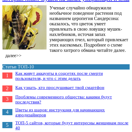
Ученые случайно обнаружили
необычное поведение растения под
названием церопегия Сандерсона:
оказалось, что цветок умеет
привлекать в свою ловушку мушек-
нахлебников, источая запах
умирающих пчел, который привлекает
этих насекомых. Подробнее о схеме
такого хитрого обмана читайте далее.
далее>>
Статьи ТОП-10
Как живут аккаунты в соцсетях после смерти
1
пользователя, и что с этим делать
Как узнать, кто прослушивает твой смартфон
2
Проблемы современного общества: какими будут
3
последствия?
Цветы из шаров: инструкция для начинающих
4
аэродизайнеров
ТОП-5 сайтов, которые будут интересны женщинам после
5
40