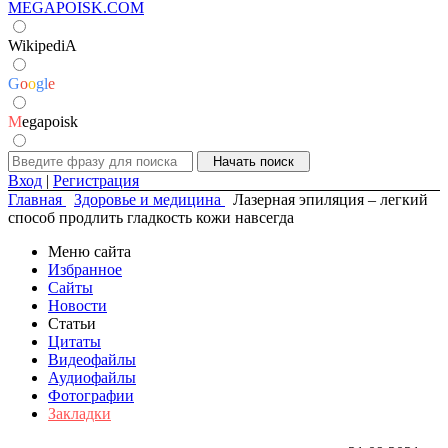
MEGAPOISK.COM
WikipediA
G
o
o
g
l
e
M
egapoisk
Вход
|
Регистрация
Главная
Здоровье и медицина
Лазерная эпиляция – легкий
способ продлить гладкость кожи навсегда
Меню сайта
Избранное
Сайты
Новости
Статьи
Цитаты
Видеофайлы
Аудиофайлы
Фотографии
Закладки