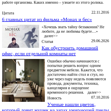
работе организма. Каких именно – узнаете из этого ролика.
22.11.2016
Цитата
6 главных цитат из фильма «Монах и бес»
«Хочешь знать тайну беззакония? Не
любите, да не любимы будете…»
далее>>
29.06.2026
Статья
Как обустроить домашний
офис, если отдельной комнаты нет
Ошибки обычно начинаются с
попытки решить вопрос одним
предметом мебели. Кажется, что
достаточно найти стол и стул, но
уже через пару недель появляются
провода, документы, техника,
канцелярия и ощущение
временного решения.
далее>>
07.10.2016
Новость
Ученые нашли цветок,
который ловит мушек на запах умирающей пчелы