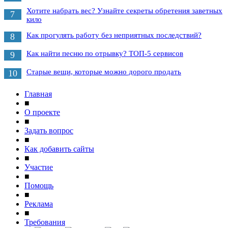
Хотите набрать вес? Узнайте секреты обретения заветных
7
кило
Как прогулять работу без неприятных последствий?
8
Как найти песню по отрывку? ТОП-5 сервисов
9
Старые вещи, которые можно дорого продать
10
Главная
■
О проекте
■
Задать вопрос
■
Как добавить сайты
■
Участие
■
Помощь
■
Реклама
■
Требования