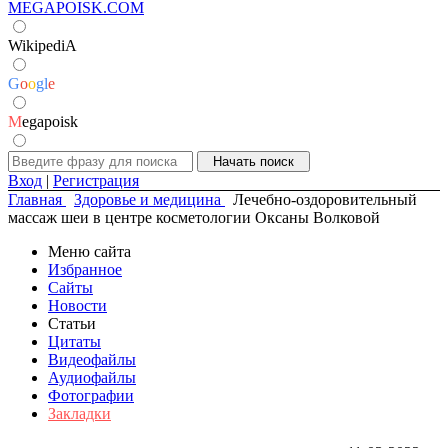
MEGAPOISK.COM
WikipediA
G
o
o
g
l
e
M
egapoisk
Вход
|
Регистрация
Главная
Здоровье и медицина
Лечебно-оздоровительный
массаж шеи в центре косметологии Оксаны Волковой
Меню сайта
Избранное
Сайты
Новости
Статьи
Цитаты
Видеофайлы
Аудиофайлы
Фотографии
Закладки