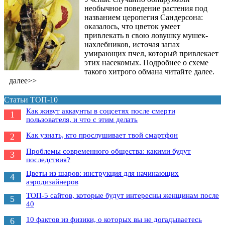
необычное поведение растения под
названием церопегия Сандерсона:
оказалось, что цветок умеет
привлекать в свою ловушку мушек-
нахлебников, источая запах
умирающих пчел, который привлекает
этих насекомых. Подробнее о схеме
такого хитрого обмана читайте далее.
далее>>
Статьи ТОП-10
Как живут аккаунты в соцсетях после смерти
1
пользователя, и что с этим делать
Как узнать, кто прослушивает твой смартфон
2
Проблемы современного общества: какими будут
3
последствия?
Цветы из шаров: инструкция для начинающих
4
аэродизайнеров
ТОП-5 сайтов, которые будут интересны женщинам после
5
40
10 фактов из физики, о которых вы не догадываетесь
6