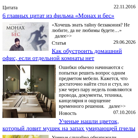
22.11.2016
Цитата
6 главных цитат из фильма «Монах и бес»
«Хочешь знать тайну беззакония? Не
любите, да не любимы будете…»
далее>>
29.06.2026
Статья
Как обустроить домашний
офис, если отдельной комнаты нет
Ошибки обычно начинаются с
попытки решить вопрос одним
предметом мебели. Кажется, что
достаточно найти стол и стул, но
уже через пару недель появляются
провода, документы, техника,
канцелярия и ощущение
временного решения.
далее>>
07.10.2016
Новость
Ученые нашли цветок,
который ловит мушек на запах умирающей пчелы
Ученые случайно обнаружили