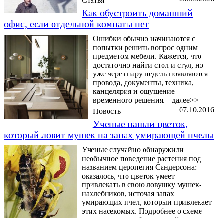
Статья
Как обустроить домашний
офис, если отдельной комнаты нет
Ошибки обычно начинаются с
попытки решить вопрос одним
предметом мебели. Кажется, что
достаточно найти стол и стул, но
уже через пару недель появляются
провода, документы, техника,
канцелярия и ощущение
временного решения.
далее>>
07.10.2016
Новость
Ученые нашли цветок,
который ловит мушек на запах умирающей пчелы
Ученые случайно обнаружили
необычное поведение растения под
названием церопегия Сандерсона:
оказалось, что цветок умеет
привлекать в свою ловушку мушек-
нахлебников, источая запах
умирающих пчел, который привлекает
этих насекомых. Подробнее о схеме