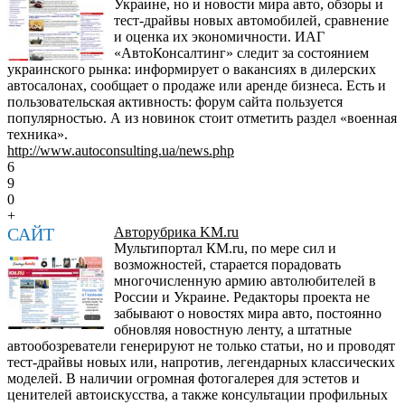
Украине, но и новости мира авто, обзоры и
тест-драйвы новых автомобилей, сравнение
и оценка их экономичности. ИАГ
«АвтоКонсалтинг» следит за состоянием
украинского рынка: информирует о вакансиях в дилерских
автосалонах, сообщает о продаже или аренде бизнеса. Есть и
пользовательская активность: форум сайта пользуется
популярностью. А из новинок стоит отметить раздел «военная
техника».
http://www.autoconsulting.ua/news.php
6
9
0
+
САЙТ
Авторубрика KM.ru
Мультипортал КМ.ru, по мере сил и
возможностей, старается порадовать
многочисленную армию автолюбителей в
России и Украине. Редакторы проекта не
забывают о новостях мира авто, постоянно
обновляя новостную ленту, а штатные
автообозреватели генерируют не только статьи, но и проводят
тест-драйвы новых или, напротив, легендарных классических
моделей. В наличии огромная фотогалерея для эстетов и
ценителей автоискусства, а также консультации профильных