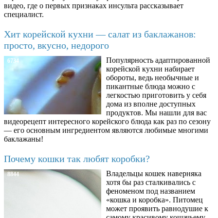
видео, где о первых признаках инсульта рассказывает
специалист.
Хит корейской кухни — салат из баклажанов:
просто, вкусно, недорого
Популярность адаптированной
6734
корейской кухни набирает
обороты, ведь необычные и
пикантные блюда можно с
легкостью приготовить у себя
дома из вполне доступных
продуктов. Мы нашли для вас
видеорецепт интересного корейского блюда как раз по сезону
— его основным ингредиентом являются любимые многими
баклажаны!
Почему кошки так любят коробки?
Владельцы кошек наверняка
8844
хотя бы раз сталкивались с
феноменом под названием
«кошка и коробка». Питомец
может проявить равнодушие к
самому красивому кошачьему