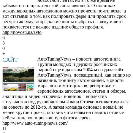
новостной ленты, но в то же время не
забывают и о практической составляющей. О новинках
международных автосалонов можно прочесть почти везде, а
вот статьями о том, как полировать фары или продлить срок
ресурса аккумулятора, какие шины выбрать на зиму и лето –
похвастается не каждое издание общего профиля.
http://novosti.ua/avto
6
3
0
+
САЙТ
AutoTuningNews – новости автотюнинга
Группа молодых и дерзких российских
парней еще в далеком 2004-м создала сайт
AutoTuningNews, посвященный, как видно из
названия, тюнингу автомобилей. Новости
мира авто и мотоциклов, репортажи с
европейских автосалонов, статьи и обзоры,
аналитика и видео «горячих» новинок – коллектив
энтузиастов под руководством Ивана Стрекопытова трудился
на совесть до 2012-го. А затем команда основала новый, не
менее крутой проект, оставив читателям на память готовые
кейсы тюнеров и роскошную фотогалерею.
http://www.auto-tuning-news.com/
11