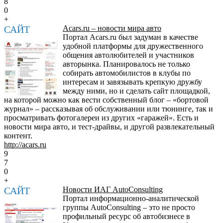
8
0
+
САЙТ
Acars.ru – новости мира авто
Портал Acars.ru был задуман в качестве
удобной платформы для дружественного
общения автолюбителей и участников
авторынка. Планировалось не только
собирать автомобилистов в клубы по
интересам и завязывать крепкую дружбу
между ними, но и сделать сайт площадкой,
на которой можно как вести собственный блог – «бортовой
журнал» – рассказывая об обслуживании или тюнинге, так и
просматривать фотогалереи из других «гаражей». Есть и
новости мира авто, и тест-драйвы, и другой развлекательный
контент.
http://acars.ru
9
7
0
+
САЙТ
Новости ИАГ AutoConsulting
Портал информационно-аналитической
группы AutoConsulting – это не просто
профильный ресурс об автобизнесе в