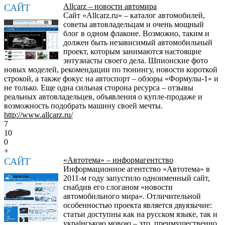
САЙТ
Allcarz – новости автомира
Сайт «Allcarz.ru» – каталог автомобилей,
советы автовладельцам и очень мощный
блог в одном флаконе. Возможно, таким и
должен быть независимый автомобильный
проект, которым занимаются настоящие
энтузиасты своего дела. Шпионские фото
новых моделей, рекомендации по тюнингу, новости короткой
строкой, а также фокус на автоспорт – обзоры «Формулы-1» и
не только. Еще одна сильная сторона ресурса – отзывы
реальных автовладельцев, объявления о купле-продаже и
возможность подобрать машину своей мечты.
http://www.allcarz.ru/
7
10
0
+
САЙТ
«Автотема» – информагентство
Информационное агентство «Автотема» в
2011-м году запустило одноименный сайт,
снабдив его слоганом «новости
автомобильного мира». Отличительной
особенностью проекта является двуязычие:
статьи доступны как на русском языке, так и
українською мовою – это, преимущественно,