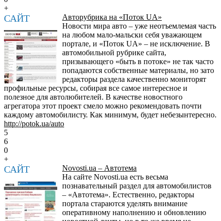
+
САЙТ
Авторубрика на «Поток UA»
Новости мира авто – уже неотъемлемая часть
на любом мало-мальски себя уважающем
портале, и «Поток UA» – не исключение. В
автомобильной рубрике сайта,
призывающего «быть в потоке» не так часто
попадаются собственные материалы, но зато
редакторы раздела качественно мониторят
профильные ресурсы, собирая все самое интересное и
полезное для автолюбителей. В качестве новостного
агрегатора этот проект смело можно рекомендовать почти
каждому автомобилисту. Как минимум, будет небезынтересно.
http://potok.ua/auto
5
6
0
+
САЙТ
Novosti.ua – Автотема
На сайте Novosti.ua есть весьма
познавательный раздел для автомобилистов
– «Автотема». Естественно, редакторы
портала стараются уделять внимание
оперативному наполнению и обновлению