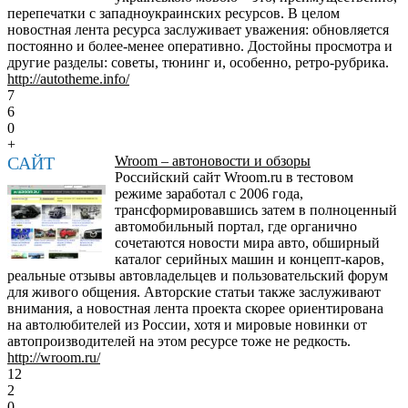
перепечатки с западноукраинских ресурсов. В целом
новостная лента ресурса заслуживает уважения: обновляется
постоянно и более-менее оперативно. Достойны просмотра и
другие разделы: советы, тюнинг и, особенно, ретро-рубрика.
http://autotheme.info/
7
6
0
+
САЙТ
Wroom – автоновости и обзоры
Российский сайт Wroom.ru в тестовом
режиме заработал с 2006 года,
трансформировавшись затем в полноценный
автомобильный портал, где органично
сочетаются новости мира авто, обширный
каталог серийных машин и концепт-каров,
реальные отзывы автовладельцев и пользовательский форум
для живого общения. Авторские статьи также заслуживают
внимания, а новостная лента проекта скорее ориентирована
на автолюбителей из России, хотя и мировые новинки от
автопроизводителей на этом ресурсе тоже не редкость.
http://wroom.ru/
12
2
0