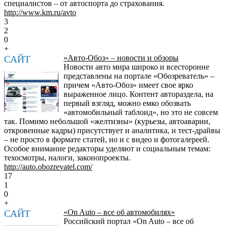
специалистов – от автоспорта до страхования.
http://www.km.ru/avto
3
2
0
+
САЙТ
«Авто-Обоз» – новости и обзоры
Новости авто мира широко и всесторонне
представлены на портале «Обозреватель» –
причем «Авто-Обоз» имеет свое ярко
выраженное лицо. Контент автораздела, на
первый взгляд, можно емко обозвать
«автомобильный таблоид», но это не совсем
так. Помимо небольшой «желтизны» (курьезы, автоаварии,
откровенные кадры) присутствует и аналитика, и тест-драйвы
– не просто в формате статей, но и с видео и фотогалереей.
Особое внимание редакторы уделяют и социальным темам:
техосмотры, налоги, законопроекты.
http://auto.obozrevatel.com/
17
1
0
+
САЙТ
«On Auto – все об автомобилях»
Российский портал «On Auto – все об