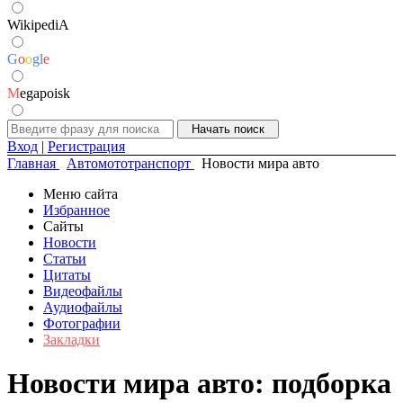
WikipediA
G
o
o
g
l
e
M
egapoisk
Вход
|
Регистрация
Главная
Автомототранспорт
Новости мира авто
Меню сайта
Избранное
Сайты
Новости
Статьи
Цитаты
Видеофайлы
Аудиофайлы
Фотографии
Закладки
Новости мира авто: подборка