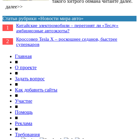
такого хитрого обмана читайте далее.
далее>>
Статьи рубрики «Новости мира авто»
Китайские электромобили – перегонят ли «Теслу»
1
амбициозные автоэкзоты?
Кроссовер Tesla X – роскошнее седанов, быстрее
2
суперкаров
Главная
■
О проекте
■
Задать вопрос
■
Как добавить сайты
■
Участие
■
Помощь
■
Реклама
■
Требования