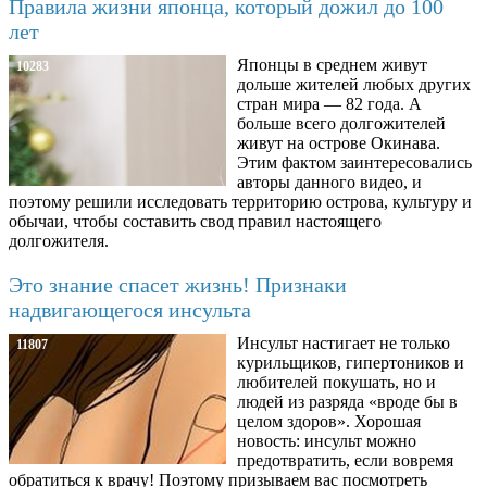
Правила жизни японца, который дожил до 100
лет
Японцы в среднем живут
10283
дольше жителей любых других
стран мира — 82 года. А
больше всего долгожителей
живут на острове Окинава.
Этим фактом заинтересовались
авторы данного видео, и
поэтому решили исследовать территорию острова, культуру и
обычаи, чтобы составить свод правил настоящего
долгожителя.
Это знание спасет жизнь! Признаки
надвигающегося инсульта
Инсульт настигает не только
11807
курильщиков, гипертоников и
любителей покушать, но и
людей из разряда «вроде бы в
целом здоров». Хорошая
новость: инсульт можно
предотвратить, если вовремя
обратиться к врачу! Поэтому призываем вас посмотреть