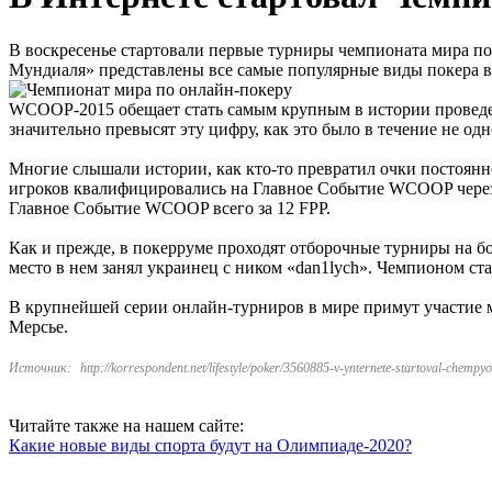
В воскресенье стартовали первые турниры чемпионата мира по
Мундиаля» представлены все самые популярные виды покера в
WCOOP-2015 обещает стать самым крупным в истории проведени
значительно превысят эту цифру, как это было в течение не одн
Многие слышали истории, как кто-то превратил очки постоянно
игроков квалифицировались на Главное Событие WCOOP через с
Главное Событие WCOOP всего за 12 FPP.
Как и прежде, в покерруме проходят отборочные турниры на б
место в нем занял украинец с ником «dan1lych». Чемпионом ста
В крупнейшей серии онлайн-турниров в мире примут участие м
Мерсье.
Источник:
http://korrespondent.net/lifestyle/poker/3560885-v-ynternete-startoval-chemp
Читайте также на нашем сайте:
Какие новые виды спорта будут на Олимпиаде-2020?