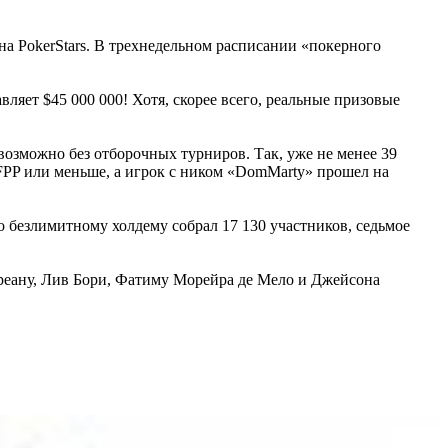
на PokerStars. В трехнедельном расписании «покерного
ет $45 000 000! Хотя, скорее всего, реальные призовые
возможно без отборочных турниров. Так, уже не менее 39
FPP или меньше, а игрок с ником «DomMarty» прошел на
 безлимитному холдему собрал 17 130 участников, седьмое
греану, Лив Бори, Фатиму Морейра де Мело и Джейсона