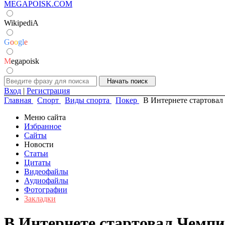
MEGAPOISK.COM
WikipediA
G
o
o
g
l
e
M
egapoisk
Вход
|
Регистрация
Главная
Спорт
Виды спорта
Покер
В Интернете стартовал
Меню сайта
Избранное
Сайты
Новости
Статьи
Цитаты
Видеофайлы
Аудиофайлы
Фотографии
Закладки
В Интернете стартовал Чемпи