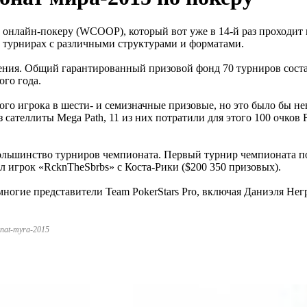
 онлайн-покеру (WCOOP), который вот уже в 14-й раз проходит 
 турнирах с различными структурами и форматами.
я. Общий гарантированный призовой фонд 70 турниров составля
ого года.
го игрока в шести- и семизначные призовые, но это было бы не
ателлиты Mega Path, 11 из них потратили для этого 100 очков 
ольшинство турниров чемпионата. Первый турнир чемпионата по
л игрок «RcknTheSbrbs» с Коста-Рики ($200 350 призовых).
ногие представители Team PokerStars Pro, включая Даниэля Не
yonat-myra-2015