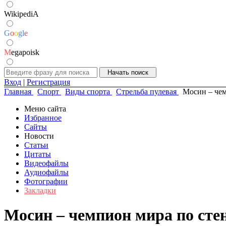
WikipediA
G
o
o
g
l
e
M
egapoisk
Вход
|
Регистрация
Главная
Спорт
Виды спорта
Стрельба пулевая
Мосин – чем
Меню сайта
Избранное
Сайты
Новости
Статьи
Цитаты
Видеофайлы
Аудиофайлы
Фотографии
Закладки
Мосин – чемпион мира по сте