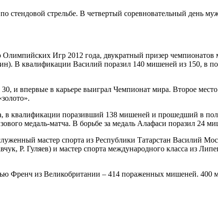
а по стендовой стрельбе. В четвертый соревновательный день
 Олимпийских Игр 2012 года, двукратный призер чемпионатов м
). В квалификации Василий поразил 140 мишеней из 150, в полу
 30, и впервые в карьере выиграл Чемпионат мира. Второе мест
«золото».
а, в квалификации поразивший 138 мишеней и прошедший в пол
зового медаль-матча. В борьбе за медаль Алафаси поразил 24 ми
аслуженный мастер спорта из Республики Татарстан Василий Мос
ук, Р. Гуляев) и мастер спорта международного класса из Липец
ью Френч из Великобритании – 414 пораженных мишеней. 400 