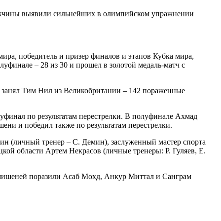
 мужчины выявили сильнейших в олимпийском упражнении
ира, победитель и призер финалов и этапов Кубка мира,
финале – 28 из 30 и прошел в золотой медаль-матч с
о занял Тим Нил из Великобритании – 142 пораженные
уфинал по результатам перестрелки. В полуфинале Ахмад
шени и победил также по результатам перестрелки.
ин (личный тренер – С. Демин), заслуженный мастер спорта
кой области Артем Некрасов (личные тренеры: Р. Гуляев, Е.
мишеней поразили Асаб Мохд, Анкур Миттал и Санграм