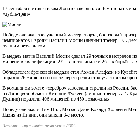
17 сентября в итальянском Лонато завершился Чемпионат мир
«дубль-трап».
Победу одержал заслуженный мастер спорта, бронзовый призер
чемпионатов Европы Василий Мосин (личный тренер – С. Демин
лучшим результатом.
В медаль-матче Василий Мосин сделал 29 точных выстрелов из
мишени в квалификации, 27 – в полуфинале и 26 – в борьбе за 
Обладателем бронзовой медали стал Ахмад Алафаси из Кувейт
поразил 26 мишеней и после перестрелки стал участником брон
В командном зачете «серебро» завоевали стрелки из России. З
из Липецкой области Виталий Фокеев (личные тренеры: И. Кравч
Дудник) поразили 406 мишеней из 450 возможных.
Победу одержали Тим Нил, Мэтью Джон Ковард-Холлей и Мэт
Дахия из Индии, они заняли 3-е место.
Источник:
http://shooting-russia.ru/news/?3842