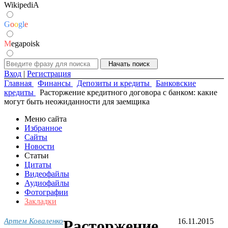
WikipediA
G
o
o
g
l
e
M
egapoisk
Вход
|
Регистрация
Главная
Финансы
Депозиты и кредиты
Банковские
кредиты
Расторжение кредитного договора с банком: какие
могут быть неожиданности для заемщика
Меню сайта
Избранное
Сайты
Новости
Статьи
Цитаты
Видеофайлы
Аудиофайлы
Фотографии
Закладки
Артем Коваленко
Расторжение
16.11.2015