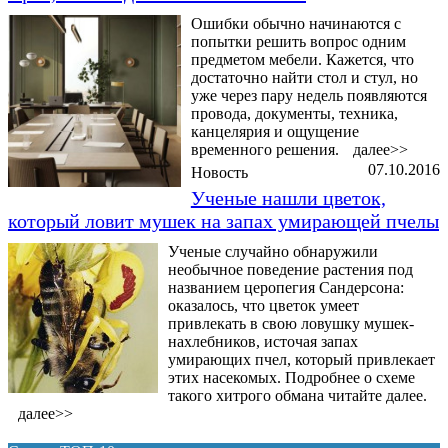
Ошибки обычно начинаются с
попытки решить вопрос одним
предметом мебели. Кажется, что
достаточно найти стол и стул, но
уже через пару недель появляются
провода, документы, техника,
канцелярия и ощущение
временного решения.
далее>>
07.10.2016
Новость
Ученые нашли цветок,
который ловит мушек на запах умирающей пчелы
Ученые случайно обнаружили
необычное поведение растения под
названием церопегия Сандерсона:
оказалось, что цветок умеет
привлекать в свою ловушку мушек-
нахлебников, источая запах
умирающих пчел, который привлекает
этих насекомых. Подробнее о схеме
такого хитрого обмана читайте далее.
далее>>