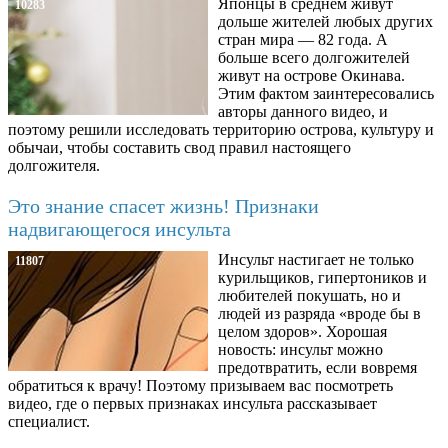
Японцы в среднем живут
10283
дольше жителей любых других
стран мира — 82 года. А
больше всего долгожителей
живут на острове Окинава.
Этим фактом заинтересовались
авторы данного видео, и
поэтому решили исследовать территорию острова, культуру и
обычаи, чтобы составить свод правил настоящего
долгожителя.
Это знание спасет жизнь! Признаки
надвигающегося инсульта
Инсульт настигает не только
11807
курильщиков, гипертоников и
любителей покушать, но и
людей из разряда «вроде бы в
целом здоров». Хорошая
новость: инсульт можно
предотвратить, если вовремя
обратиться к врачу! Поэтому призываем вас посмотреть
видео, где о первых признаках инсульта рассказывает
специалист.