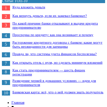
Статьи ТОП-10
Куда вложить деньги
1
Как вернуть деньги, если их зажевал банкомат?
2
По какой причине банки отказывают в выдаче кредита
3
предпринимателю
Просрочка по кредиту: как она возникает и почему
4
Расторжение кредитного договора с банком: какие могут
5
быть неожиданности для заемщика
Правда ли, что системы учета финансов бесполезны?
6
Как открыть отель с нуля, но сделать минимум вложений
7
Как стать предпринимателем — шесть фишек
8
регистрации
Разведение червей в домашних условиях — идеи для
9
предпринимателя
Банковская карта: всё, что о ней должен знать получатель
10
Главная
■