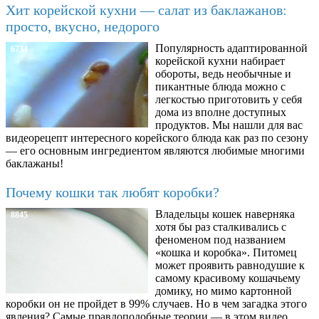
Хит корейской кухни — салат из баклажанов:
просто, вкусно, недорого
Популярность адаптированной
6734
корейской кухни набирает
обороты, ведь необычные и
пикантные блюда можно с
легкостью приготовить у себя
дома из вполне доступных
продуктов. Мы нашли для вас
видеорецепт интересного корейского блюда как раз по сезону
— его основным ингредиентом являются любимые многими
баклажаны!
Почему кошки так любят коробки?
Владельцы кошек наверняка
8845
хотя бы раз сталкивались с
феноменом под названием
«кошка и коробка». Питомец
может проявить равнодушие к
самому красивому кошачьему
домику, но мимо картонной
коробки он не пройдет в 99% случаев. Но в чем загадка этого
явления? Самые правдоподобные теории — в этом видео.