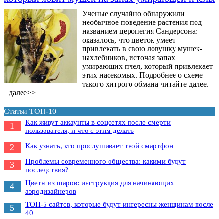
Ученые случайно обнаружили
необычное поведение растения под
названием церопегия Сандерсона:
оказалось, что цветок умеет
привлекать в свою ловушку мушек-
нахлебников, источая запах
умирающих пчел, который привлекает
этих насекомых. Подробнее о схеме
такого хитрого обмана читайте далее.
далее>>
Статьи ТОП-10
Как живут аккаунты в соцсетях после смерти
1
пользователя, и что с этим делать
Как узнать, кто прослушивает твой смартфон
2
Проблемы современного общества: какими будут
3
последствия?
Цветы из шаров: инструкция для начинающих
4
аэродизайнеров
ТОП-5 сайтов, которые будут интересны женщинам после
5
40