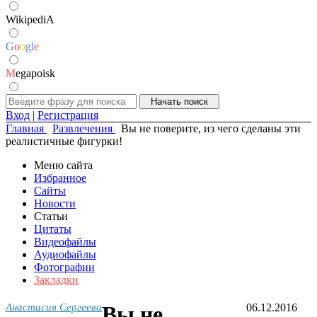
WikipediA
G
o
o
g
l
e
M
egapoisk
Вход
|
Регистрация
Главная
Развлечения
Вы не поверите, из чего сделаны эти
реалистичные фигурки!
Меню сайта
Избранное
Сайты
Новости
Статьи
Цитаты
Видеофайлы
Аудиофайлы
Фотографии
Закладки
Анастасия Сергеева
Вы не
06.12.2016