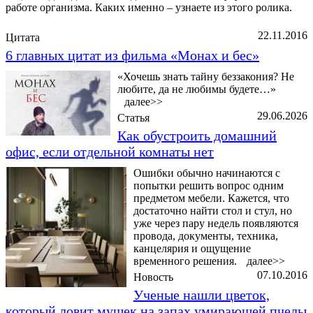
работе организма. Каких именно – узнаете из этого ролика.
22.11.2016
Цитата
6 главных цитат из фильма «Монах и бес»
«Хочешь знать тайну беззакония? Не
любите, да не любимы будете…»
далее>>
29.06.2026
Статья
Как обустроить домашний
офис, если отдельной комнаты нет
Ошибки обычно начинаются с
попытки решить вопрос одним
предметом мебели. Кажется, что
достаточно найти стол и стул, но
уже через пару недель появляются
провода, документы, техника,
канцелярия и ощущение
временного решения.
далее>>
07.10.2016
Новость
Ученые нашли цветок,
который ловит мушек на запах умирающей пчелы