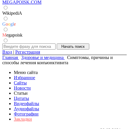
MEGAPOISK.COM
WikipediA
G
o
o
g
l
e
M
egapoisk
Вход
|
Регистрация
Главная
Здоровье и медицина
Симптомы, причины и
способы лечения конъюнктивита
Меню сайта
Избранное
Сайты
Новости
Статьи
Цитаты
Видеофайлы
Аудиофайлы
Фотографии
Закладки