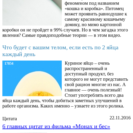
феноменом под названием
«кошка и коробка». Питомец
может проявить равнодушие к
самому красивому кошачьему
домику, но мимо картонной
коробки он не пройдет в 99% случаев. Но в чем загадка этого
явления? Самые правдоподобные теории — в этом видео.
Что будет с вашим телом, если есть по 2 яйца
каждый день
Куриное яйцо – очень
17054
распространенный и
доступный продукт, без
которого не могут представить
свой рацион многие из нас. А
главное — очень полезный!
Стоит употреблять всего два
яйца каждый день, чтобы добиться заметных улучшений в
работе организма. Каких именно – узнаете из этого ролика.
22.11.2016
Цитата
6 главных цитат из фильма «Монах и бес»