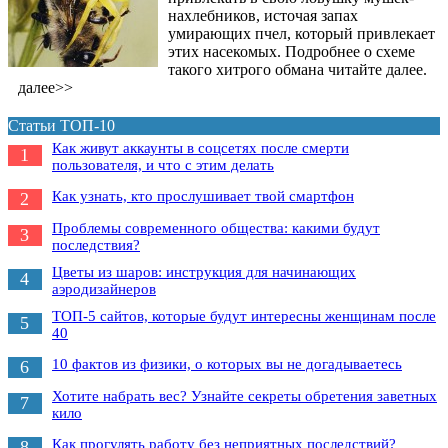
нахлебников, источая запах
умирающих пчел, который привлекает
этих насекомых. Подробнее о схеме
такого хитрого обмана читайте далее.
далее>>
Статьи ТОП-10
Как живут аккаунты в соцсетях после смерти
1
пользователя, и что с этим делать
Как узнать, кто прослушивает твой смартфон
2
Проблемы современного общества: какими будут
3
последствия?
Цветы из шаров: инструкция для начинающих
4
аэродизайнеров
ТОП-5 сайтов, которые будут интересны женщинам после
5
40
10 фактов из физики, о которых вы не догадываетесь
6
Хотите набрать вес? Узнайте секреты обретения заветных
7
кило
Как прогулять работу без неприятных последствий?
8