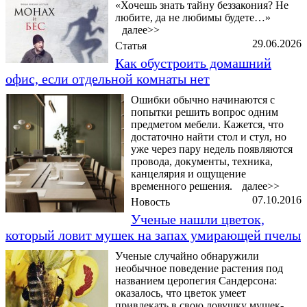
«Хочешь знать тайну беззакония? Не
любите, да не любимы будете…»
далее>>
29.06.2026
Статья
Как обустроить домашний
офис, если отдельной комнаты нет
Ошибки обычно начинаются с
попытки решить вопрос одним
предметом мебели. Кажется, что
достаточно найти стол и стул, но
уже через пару недель появляются
провода, документы, техника,
канцелярия и ощущение
временного решения.
далее>>
07.10.2016
Новость
Ученые нашли цветок,
который ловит мушек на запах умирающей пчелы
Ученые случайно обнаружили
необычное поведение растения под
названием церопегия Сандерсона:
оказалось, что цветок умеет
привлекать в свою ловушку мушек-