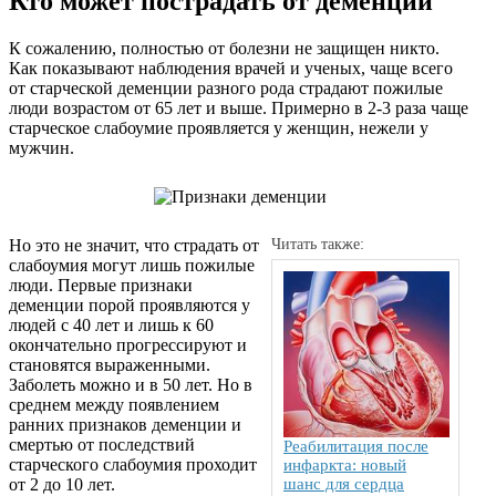
Кто может пострадать от деменции
К сожалению, полностью от болезни не защищен никто.
Как показывают наблюдения врачей и ученых, чаще всего
от старческой деменции разного рода страдают пожилые
люди возрастом от 65 лет и выше. Примерно в 2-3 раза чаще
старческое слабоумие проявляется у женщин, нежели у
мужчин.
Но это не значит, что страдать от
Читать также:
слабоумия могут лишь пожилые
люди. Первые признаки
деменции порой проявляются у
людей с 40 лет и лишь к 60
окончательно прогрессируют и
становятся выраженными.
Заболеть можно и в 50 лет. Но в
среднем между появлением
ранних признаков деменции и
смертью от последствий
Реабилитация после
старческого слабоумия проходит
инфаркта: новый
от 2 до 10 лет.
шанс для сердца