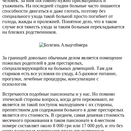
человек. За ним постоянно нужно присматривать и
ухаживать. На последней стадии больные часто лишаются
способности двигаться и даже глотать, поэтому без
специального ухода такой больной просто погибнет от
голода, жажды и пролежней. Понятное дело, что в таком
случае вся тяжесть ухода за таким больным перекладывается
на близких родственников.
За границей довольно обычным делом является помещение
пожилых родителей в дом престарелых,
специализирующийся на больных деменцией. Там для
стариков есть все условия по уходу, 4-5-разовое питание,
прогулки, лечебные процедуры, консультации с
психологом.
Встречаются подобные пансионаты и у нас. Но помимо
этической стороны вопроса, когда дети переживают, не
является ли такой поступок малодушием с их стороны,
препятствием для содержания больного в доме престарелых
является его стоимость. В среднем, самая дешевая стоимость
месячного проживания в таком пансионате в 4-местном
номере составляет около 8 000 грн или 17 000 руб, и это без
учета расходных материалов вроде лекарственных