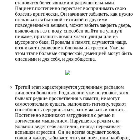
становятся более явными и разрушительными.
Пациент постепенно перестает воспринимать свою
болезнь критически. Он начинает забывать, как нужно
пользоваться бытовой техникой и другими
повседневными вещами, может забыть закрыть дверь,
выключить газ и воду, способен выйти на улицу в
пижаме, притащить домой хлам с улицы или из
мусорного бака. Провалы в памяти случаются чаще,
возникает недоверие к близким и агрессия. Уже на
этом этапе больные старческой деменцией могут быть
опасными и для себя, и для общества.
Третий этап характеризуется усиленным распадом
личности больного. Родных они уже не узнают, хотя
бывают редкие просветления в памяти, не могут
самостоятельно кушать, выполнять гигиену, теряют
способность передвигаться, затем жевать и глотать.
Постепенно возникают затруднения с речью и
логическим мышлением. Нарушается режим сна.
Больной ведет себя апатично, иногда переживает
вспышки агрессии. Он не всегда ощущает холод,
голод и жажду, забывает, что уже поел, или наоборот,