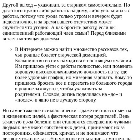
Другой выход – ухаживать за стариком самостоятельно. Но
для этого нужно либо работать на дому, либо увольняться с
работы, потому что ухода только утром и вечером будет
недостаточно, и за время вашего отсутствия может
случиться что угодно. А как бросить работу, если вы –
единственный работающий член семьи? Перед близкими
встает настоящая дилемма.
В Интернете можно найти множество рассказов тех,
чьи родные болеют старческой деменцией.
Большинство из них находится в настоящем отчаянии.
Им пришлось уйти с работы полностью, или поменять
хорошую высокооплачиваемую должность на ту, где
более удобный график, но мизерная зарплата. Кому-то
пришлось бросить все и переехать из большого города
в родное захолустье, чтобы ухаживать за
родителями. Словом, жизнь поделилась на «до» и
«после», и явно не в лучшую сторону.
Но самое тяжелое психологически – даже не отказ от мечты
и жизненных целей, а фактическая потеря родителей. Ведь
зачастую из-за болезни они становятся совершенно чужими
людьми: не узнают собственных детей, принимают их за
посторонних, обижаются, кричат, и не понимают, что
делают что-то не так. Это ужасное испытание – смотреть на