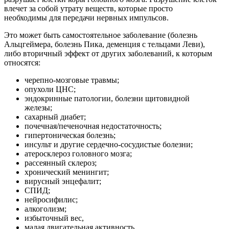
влечет за собой утрату веществ, которые просто
необходимы для передачи нервных импульсов.
Это может быть самостоятельное заболевание (болезнь
Альцгеймера, болезнь Пика, деменция с тельцами Леви),
либо вторичный эффект от других заболеваний, к которым
относятся:
черепно-мозговые травмы;
опухоли ЦНС;
эндокринные патологии, болезни щитовидной
железы;
сахарный диабет;
почечная/печеночная недостаточность;
гипертоническая болезнь;
инсульт и другие сердечно-сосудистые болезни;
атеросклероз головного мозга;
рассеянный склероз;
хронический менингит;
вирусный энцефалит;
СПИД;
нейросифилис;
алкоголизм;
избыточный вес,
малая двигательная активность,