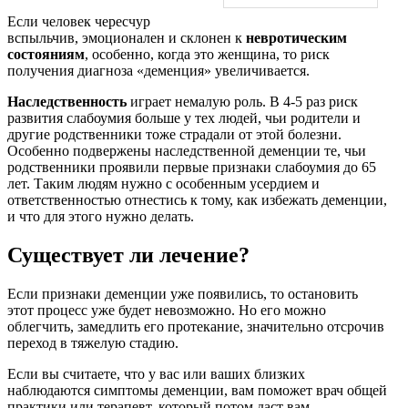
Если человек чересчур
вспыльчив, эмоционален и склонен к
невротическим
состояниям
, особенно, когда это женщина, то риск
получения диагноза «деменция» увеличивается.
Наследственность
играет немалую роль. В 4-5 раз риск
развития слабоумия больше у тех людей, чьи родители и
другие родственники тоже страдали от этой болезни.
Особенно подвержены наследственной деменции те, чьи
родственники проявили первые признаки слабоумия до 65
лет. Таким людям нужно с особенным усердием и
ответственностью отнестись к тому, как избежать деменции,
и что для этого нужно делать.
Существует ли лечение?
Если признаки деменции уже появились, то остановить
этот процесс уже будет невозможно. Но его можно
облегчить, замедлить его протекание, значительно отсрочив
переход в тяжелую стадию.
Если вы считаете, что у вас или ваших близких
наблюдаются симптомы деменции, вам поможет врач общей
практики или терапевт, который потом даст вам