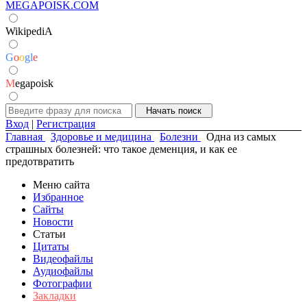
MEGAPOISK.COM
WikipediA
G
o
o
g
l
e
M
egapoisk
Вход
|
Регистрация
Главная
Здоровье и медицина
Болезни
Одна из самых
страшных болезней: что такое деменция, и как ее
предотвратить
Меню сайта
Избранное
Сайты
Новости
Статьи
Цитаты
Видеофайлы
Аудиофайлы
Фотографии
Закладки