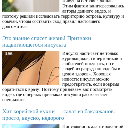
живут на острове Окинава.
Этим фактом заинтересовались
авторы данного видео, и
поэтому решили исследовать территорию острова, культуру и
обычаи, чтобы составить свод правил настоящего
долгожителя.
Это знание спасет жизнь! Признаки
надвигающегося инсульта
Инсульт настигает не только
11808
курильщиков, гипертоников и
любителей покушать, но и
людей из разряда «вроде бы в
целом здоров». Хорошая
новость: инсульт можно
предотвратить, если вовремя
обратиться к врачу! Поэтому призываем вас посмотреть
видео, где о первых признаках инсульта рассказывает
специалист.
Хит корейской кухни — салат из баклажанов:
просто, вкусно, недорого
Популярность адаптированной
6734