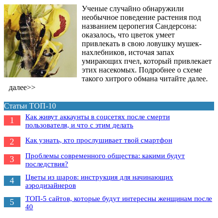
Ученые случайно обнаружили
необычное поведение растения под
названием церопегия Сандерсона:
оказалось, что цветок умеет
привлекать в свою ловушку мушек-
нахлебников, источая запах
умирающих пчел, который привлекает
этих насекомых. Подробнее о схеме
такого хитрого обмана читайте далее.
далее>>
Статьи ТОП-10
Как живут аккаунты в соцсетях после смерти
1
пользователя, и что с этим делать
Как узнать, кто прослушивает твой смартфон
2
Проблемы современного общества: какими будут
3
последствия?
Цветы из шаров: инструкция для начинающих
4
аэродизайнеров
ТОП-5 сайтов, которые будут интересны женщинам после
5
40