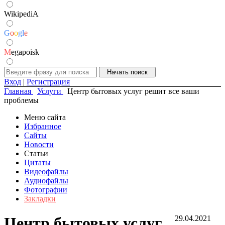
WikipediA
G
o
o
g
l
e
M
egapoisk
Вход
|
Регистрация
Главная
Услуги
Центр бытовых услуг решит все ваши
проблемы
Меню сайта
Избранное
Сайты
Новости
Статьи
Цитаты
Видеофайлы
Аудиофайлы
Фотографии
Закладки
Центр бытовых услуг
29.04.2021