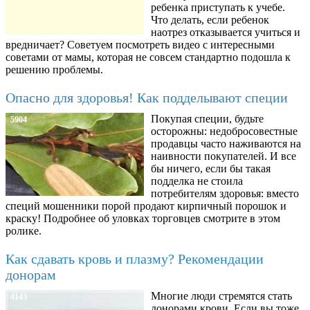
ребенка приступать к учебе.
Что делать, если ребенок
наотрез отказывается учиться и
вредничает? Советуем посмотреть видео с интересными
советами от мамы, которая не совсем стандартно подошла к
решению проблемы.
Опасно для здоровья! Как подделывают специи
Покупая специи, будьте
5904
осторожны: недобросовестные
продавцы часто наживаются на
наивности покупателей. И все
бы ничего, если бы такая
подделка не стоила
потребителям здоровья: вместо
специй мошенники порой продают кирпичный порошок и
краску! Подробнее об уловках торговцев смотрите в этом
ролике.
Как сдавать кровь и плазму? Рекомендации
донорам
Многие люди стремятся стать
4143
донорами крови. Если вы тоже