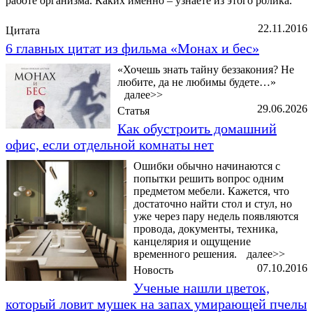
работе организма. Каких именно – узнаете из этого ролика.
22.11.2016
Цитата
6 главных цитат из фильма «Монах и бес»
«Хочешь знать тайну беззакония? Не
любите, да не любимы будете…»
далее>>
29.06.2026
Статья
Как обустроить домашний
офис, если отдельной комнаты нет
Ошибки обычно начинаются с
попытки решить вопрос одним
предметом мебели. Кажется, что
достаточно найти стол и стул, но
уже через пару недель появляются
провода, документы, техника,
канцелярия и ощущение
временного решения.
далее>>
07.10.2016
Новость
Ученые нашли цветок,
который ловит мушек на запах умирающей пчелы