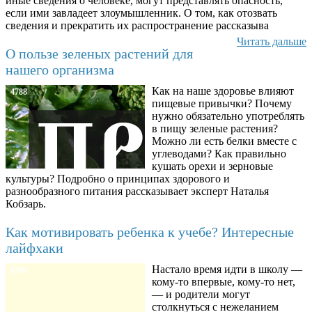
иные сведения о человеке, могут представлять опасность,
если ими завладеет злоумышленник. О том, как отозвать
сведения и прекратить их распространение рассказыва
Читать дальше
О пользе зеленых растений для
нашего организма
Как на наше здоровье влияют
4788
пищевые привычки? Почему
нужно обязательно употреблять
в пищу зеленые растения?
Можно ли есть белки вместе с
углеводами? Как правильно
кушать орехи и зерновые
культуры? Подробно о принципах здорового и
разнообразного питания рассказывает эксперт Наталья
Кобзарь.
Как мотивировать ребенка к учебе? Интересные
лайфхаки
Настало время идти в школу —
8780
кому-то впервые, кому-то нет,
— и родители могут
столкнуться с нежеланием