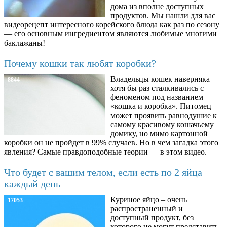
дома из вполне доступных
продуктов. Мы нашли для вас
видеорецепт интересного корейского блюда как раз по сезону
— его основным ингредиентом являются любимые многими
баклажаны!
Почему кошки так любят коробки?
Владельцы кошек наверняка
8844
хотя бы раз сталкивались с
феноменом под названием
«кошка и коробка». Питомец
может проявить равнодушие к
самому красивому кошачьему
домику, но мимо картонной
коробки он не пройдет в 99% случаев. Но в чем загадка этого
явления? Самые правдоподобные теории — в этом видео.
Что будет с вашим телом, если есть по 2 яйца
каждый день
Куриное яйцо – очень
17053
распространенный и
доступный продукт, без
которого не могут представить