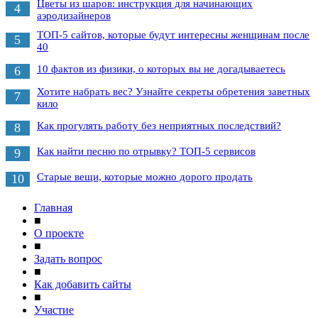
Цветы из шаров: инструкция для начинающих
4
аэродизайнеров
ТОП-5 сайтов, которые будут интересны женщинам после
5
40
10 фактов из физики, о которых вы не догадываетесь
6
Хотите набрать вес? Узнайте секреты обретения заветных
7
кило
Как прогулять работу без неприятных последствий?
8
Как найти песню по отрывку? ТОП-5 сервисов
9
Старые вещи, которые можно дорого продать
10
Главная
■
О проекте
■
Задать вопрос
■
Как добавить сайты
■
Участие