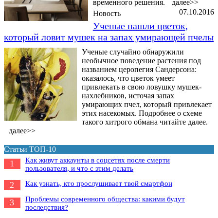
временного решения.
далее>>
07.10.2016
Новость
Ученые нашли цветок,
который ловит мушек на запах умирающей пчелы
Ученые случайно обнаружили
необычное поведение растения под
названием церопегия Сандерсона:
оказалось, что цветок умеет
привлекать в свою ловушку мушек-
нахлебников, источая запах
умирающих пчел, который привлекает
этих насекомых. Подробнее о схеме
такого хитрого обмана читайте далее.
далее>>
Статьи ТОП-10
Как живут аккаунты в соцсетях после смерти
1
пользователя, и что с этим делать
Как узнать, кто прослушивает твой смартфон
2
Проблемы современного общества: какими будут
3
последствия?