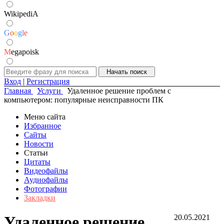
WikipediA
G
o
o
g
l
e
M
egapoisk
Вход
|
Регистрация
Главная
Услуги
Удаленное решение проблем с
компьютером: популярные неисправности ПК
Меню сайта
Избранное
Сайты
Новости
Статьи
Цитаты
Видеофайлы
Аудиофайлы
Фотографии
Закладки
Удаленное решение
20.05.2021