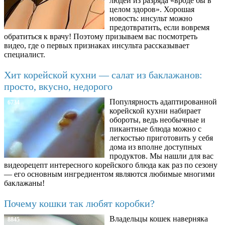
людей из разряда «вроде бы в
целом здоров». Хорошая
новость: инсульт можно
предотвратить, если вовремя
обратиться к врачу! Поэтому призываем вас посмотреть
видео, где о первых признаках инсульта рассказывает
специалист.
Хит корейской кухни — салат из баклажанов:
просто, вкусно, недорого
Популярность адаптированной
6734
корейской кухни набирает
обороты, ведь необычные и
пикантные блюда можно с
легкостью приготовить у себя
дома из вполне доступных
продуктов. Мы нашли для вас
видеорецепт интересного корейского блюда как раз по сезону
— его основным ингредиентом являются любимые многими
баклажаны!
Почему кошки так любят коробки?
Владельцы кошек наверняка
8845