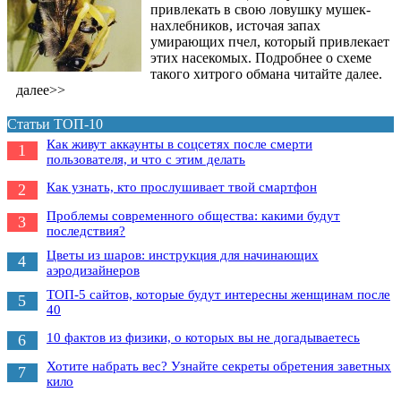
привлекать в свою ловушку мушек-
нахлебников, источая запах
умирающих пчел, который привлекает
этих насекомых. Подробнее о схеме
такого хитрого обмана читайте далее.
далее>>
Статьи ТОП-10
Как живут аккаунты в соцсетях после смерти
1
пользователя, и что с этим делать
Как узнать, кто прослушивает твой смартфон
2
Проблемы современного общества: какими будут
3
последствия?
Цветы из шаров: инструкция для начинающих
4
аэродизайнеров
ТОП-5 сайтов, которые будут интересны женщинам после
5
40
10 фактов из физики, о которых вы не догадываетесь
6
Хотите набрать вес? Узнайте секреты обретения заветных
7
кило