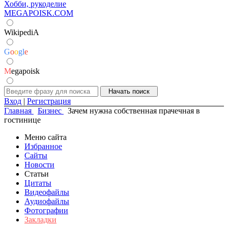
Хобби, рукоделие
MEGAPOISK.COM
WikipediA
G
o
o
g
l
e
M
egapoisk
Вход
|
Регистрация
Главная
Бизнес
Зачем нужна собственная прачечная в
гостинице
Меню сайта
Избранное
Сайты
Новости
Статьи
Цитаты
Видеофайлы
Аудиофайлы
Фотографии
Закладки