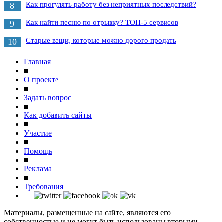
Как прогулять работу без неприятных последствий?
8
Как найти песню по отрывку? ТОП-5 сервисов
9
Старые вещи, которые можно дорого продать
10
Главная
■
О проекте
■
Задать вопрос
■
Как добавить сайты
■
Участие
■
Помощь
■
Реклама
■
Требования
Материалы, размещенные на сайте, являются его
собственностью и не могут быть использованы вторыми