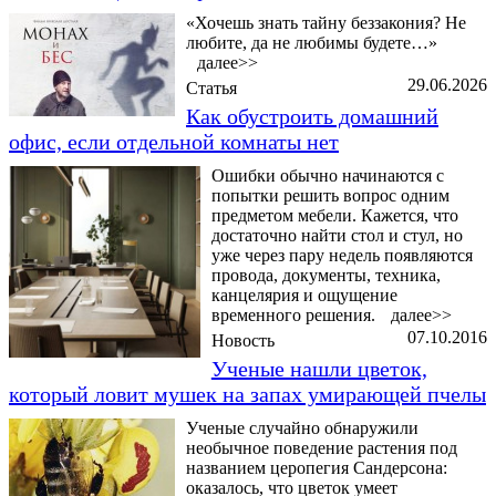
«Хочешь знать тайну беззакония? Не
любите, да не любимы будете…»
далее>>
29.06.2026
Статья
Как обустроить домашний
офис, если отдельной комнаты нет
Ошибки обычно начинаются с
попытки решить вопрос одним
предметом мебели. Кажется, что
достаточно найти стол и стул, но
уже через пару недель появляются
провода, документы, техника,
канцелярия и ощущение
временного решения.
далее>>
07.10.2016
Новость
Ученые нашли цветок,
который ловит мушек на запах умирающей пчелы
Ученые случайно обнаружили
необычное поведение растения под
названием церопегия Сандерсона:
оказалось, что цветок умеет