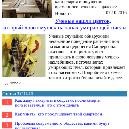
канцелярия и ощущение
временного решения.
далее>>
07.10.2016
Новость
Ученые нашли цветок,
который ловит мушек на запах умирающей пчелы
Ученые случайно обнаружили
необычное поведение растения под
названием церопегия Сандерсона:
оказалось, что цветок умеет
привлекать в свою ловушку мушек-
нахлебников, источая запах
умирающих пчел, который привлекает
этих насекомых. Подробнее о схеме
такого хитрого обмана читайте далее.
далее>>
Статьи ТОП-10
Как живут аккаунты в соцсетях после смерти
1
пользователя, и что с этим делать
Как узнать, кто прослушивает твой смартфон
2
Проблемы современного общества: какими будут
3
последствия?