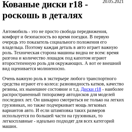
Кованые диски r18 -
20.05.2021
роскошь в деталях
Автомобиль - это не просто свобода передвижения,
комфорт и безопасность во время поездки. В первую
очередь это показатель социального положения его
владельца. Поэтому каждая деталь в авто играет важную
роль. Техническая сторона машины видна не всем: время
разгона и количество лошадок под капотом играют
второстепенную роль для окружающих. А вот ее внешний
вид оценивается молниеносно.
Очень важную роль в экстерьере любого транспортного
средства играют его колеса: разновидность катков, качество
резины, их нынешнее состояние и т.д.
Диски r18
- наиболее
распространенный типоразмер автодисков для моделей
последних лет. Он шикарно смотриться не только на легких
грузовиках, но также подчеркивает мощь легковых
вариантов авто. И если штамповка таких размеров
используется по большей части на грузовиках, то
легкосплавные - идеально подходят для всех категорий
машин.