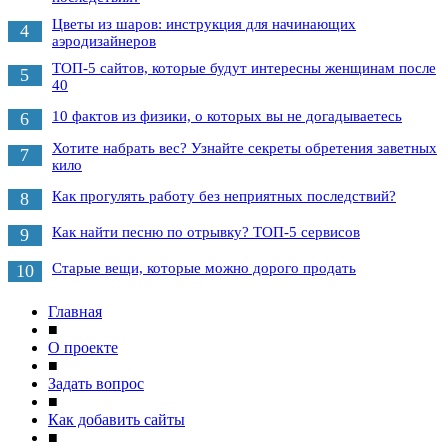
Цветы из шаров: инструкция для начинающих
4
аэродизайнеров
ТОП-5 сайтов, которые будут интересны женщинам после
5
40
10 фактов из физики, о которых вы не догадываетесь
6
Хотите набрать вес? Узнайте секреты обретения заветных
7
кило
Как прогулять работу без неприятных последствий?
8
Как найти песню по отрывку? ТОП-5 сервисов
9
Старые вещи, которые можно дорого продать
10
Главная
■
О проекте
■
Задать вопрос
■
Как добавить сайты
■