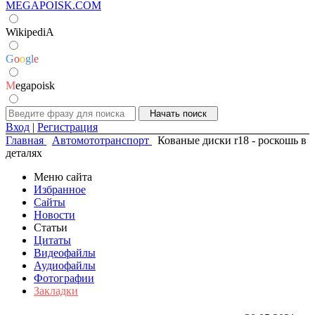
MEGAPOISK.COM
WikipediA
G
o
o
g
l
e
M
egapoisk
Вход
|
Регистрация
Главная
Автомототранспорт
Кованые диски r18 - роскошь в
деталях
Меню сайта
Избранное
Сайты
Новости
Статьи
Цитаты
Видеофайлы
Аудиофайлы
Фотографии
Закладки