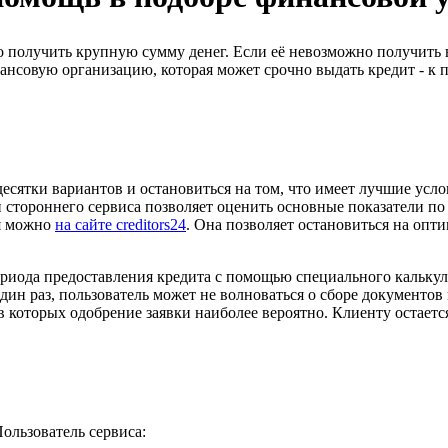
о получить крупную сумму денег. Если её невозможно получить 
нсовую организацию, которая может срочно выдать кредит - к п
есятки вариантов и остановиться на том, что имеет лучшие усло
тороннего сервиса позволяет оценить основные показатели по 
ля можно
на сайте creditors24
. Она позволяет остановиться на опт
ериода предоставления кредита с помощью специального калькуля
ин раз, пользователь может не волноваться о сборе документов
 которых одобрение заявки наиболее вероятно. Клиенту остается
ользователь сервиса: