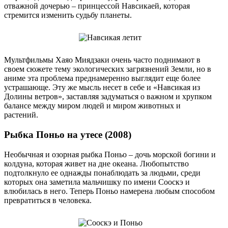
отважной дочерью – принцессой Навсикаей, которая
стремится изменить судьбу планеты.
Мультфильмы Хаяо Миядзаки очень часто поднимают в
своем сюжете тему экологических загрязнений Земли, но в
аниме эта проблема преднамеренно выглядит еще более
устрашающе. Эту же мысль несет в себе и «Навсикая из
Долины ветров», заставляя задуматься о важном и хрупком
балансе между миром людей и миром животных и
растений.
Рыбка Поньо на утесе (2008)
Необычная и озорная рыбка Поньо – дочь морской богини и
колдуна, которая живет на дне океана. Любопытство
подтолкнуло ее однажды понаблюдать за людьми, среди
которых она заметила мальчишку по имени Сооскэ и
влюбилась в него. Теперь Поньо намерена любым способом
превратиться в человека.