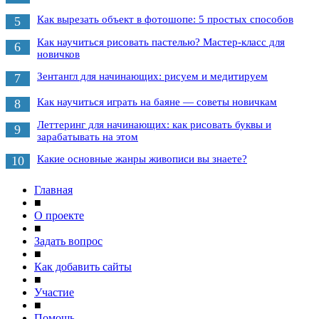
Как вырезать объект в фотошопе: 5 простых способов
5
Как научиться рисовать пастелью? Мастер-класс для
6
новичков
Зентангл для начинающих: рисуем и медитируем
7
Как научиться играть на баяне — советы новичкам
8
Леттеринг для начинающих: как рисовать буквы и
9
зарабатывать на этом
Какие основные жанры живописи вы знаете?
10
Главная
■
О проекте
■
Задать вопрос
■
Как добавить сайты
■
Участие
■
Помощь