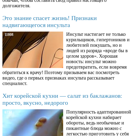
обычаи, чтобы составить свод правил настоящего
долгожителя.
Это знание спасет жизнь! Признаки
надвигающегося инсульта
Инсульт настигает не только
11808
курильщиков, гипертоников и
любителей покушать, но и
людей из разряда «вроде бы в
целом здоров». Хорошая
новость: инсульт можно
предотвратить, если вовремя
обратиться к врачу! Поэтому призываем вас посмотреть
видео, где о первых признаках инсульта рассказывает
специалист.
Хит корейской кухни — салат из баклажанов:
просто, вкусно, недорого
Популярность адаптированной
6734
корейской кухни набирает
обороты, ведь необычные и
пикантные блюда можно с
легкостью приготовить у себя