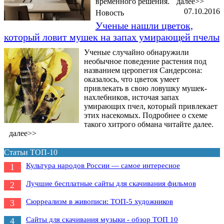
временного решения.
далее>>
07.10.2016
Новость
Ученые нашли цветок,
который ловит мушек на запах умирающей пчелы
Ученые случайно обнаружили
необычное поведение растения под
названием церопегия Сандерсона:
оказалось, что цветок умеет
привлекать в свою ловушку мушек-
нахлебников, источая запах
умирающих пчел, который привлекает
этих насекомых. Подробнее о схеме
такого хитрого обмана читайте далее.
далее>>
Статьи ТОП-10
Культура народов России — самое интересное
1
Лучшие бесплатные сайты для скачивания фильмов
2
Сюрреализм в живописи: ТОП-5 художников
3
Сайты для скачивания музыки - обзор ТОП 10
4