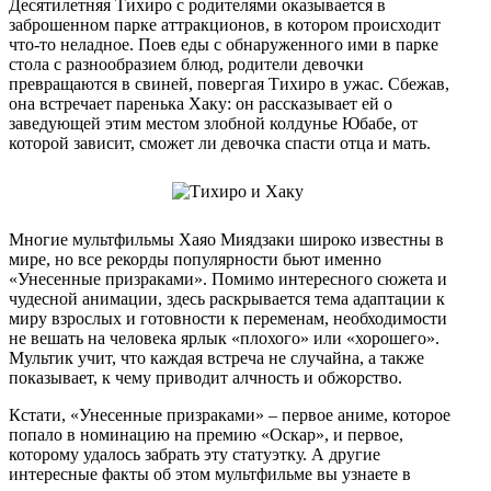
Десятилетняя Тихиро с родителями оказывается в
заброшенном парке аттракционов, в котором происходит
что-то неладное. Поев еды с обнаруженного ими в парке
стола с разнообразием блюд, родители девочки
превращаются в свиней, повергая Тихиро в ужас. Сбежав,
она встречает паренька Хаку: он рассказывает ей о
заведующей этим местом злобной колдунье Юбабе, от
которой зависит, сможет ли девочка спасти отца и мать.
Многие мультфильмы Хаяо Миядзаки широко известны в
мире, но все рекорды популярности бьют именно
«Унесенные призраками». Помимо интересного сюжета и
чудесной анимации, здесь раскрывается тема адаптации к
миру взрослых и готовности к переменам, необходимости
не вешать на человека ярлык «плохого» или «хорошего».
Мультик учит, что каждая встреча не случайна, а также
показывает, к чему приводит алчность и обжорство.
Кстати, «Унесенные призраками» – первое аниме, которое
попало в номинацию на премию «Оскар», и первое,
которому удалось забрать эту статуэтку. А другие
интересные факты об этом мультфильме вы узнаете в