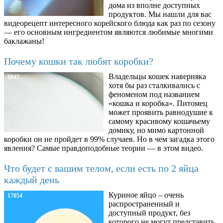
дома из вполне доступных
продуктов. Мы нашли для вас
видеорецепт интересного корейского блюда как раз по сезону
— его основным ингредиентом являются любимые многими
баклажаны!
Почему кошки так любят коробки?
Владельцы кошек наверняка
8845
хотя бы раз сталкивались с
феноменом под названием
«кошка и коробка». Питомец
может проявить равнодушие к
самому красивому кошачьему
домику, но мимо картонной
коробки он не пройдет в 99% случаев. Но в чем загадка этого
явления? Самые правдоподобные теории — в этом видео.
Что будет с вашим телом, если есть по 2 яйца
каждый день
Куриное яйцо – очень
17054
распространенный и
доступный продукт, без
которого не могут представить