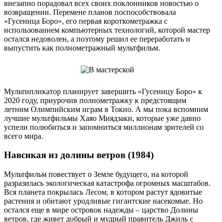
внезапно порадовал всех своих поклонников новостью о
возвращении. Перемене планов поспособствовала
«Гусеница Боро», его первая короткометражка с
использованием компьютерных технологий, которой мастер
остался недоволен, а поэтому решил ее переработать и
выпустить как полнометражный мультфильм.
Мультипликатор планирует завершить «Гусеницу Боро» к
2020 году, приурочив полнометражку к предстоящим
летним Олимпийским играм в Токио. А мы пока вспомним
лучшие мультфильмы Хаяо Миядзаки, которые уже давно
успели полюбиться и запомниться миллионам зрителей со
всего мира.
Навсикая из долины ветров (1984)
Мультфильм повествует о Земле будущего, на которой
разразилась экологическая катастрофа огромных масштабов.
Вся планета покрылась Лесом, в котором растут ядовитые
растения и обитают уродливые гигантские насекомые. Но
остался еще в мире островок надежды – царство Долины
ветров, где живет добрый и мудрый правитель Джиль с