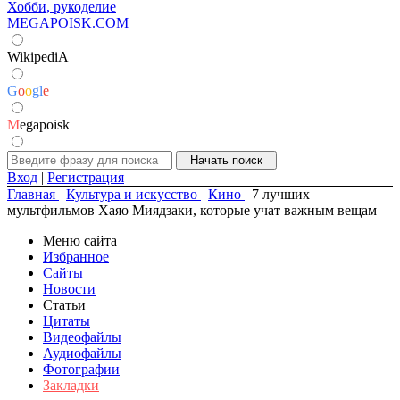
Хобби, рукоделие
MEGAPOISK.COM
WikipediA
G
o
o
g
l
e
M
egapoisk
Вход
|
Регистрация
Главная
Культура и искусство
Кино
7 лучших
мультфильмов Хаяо Миядзаки, которые учат важным вещам
Меню сайта
Избранное
Сайты
Новости
Статьи
Цитаты
Видеофайлы
Аудиофайлы
Фотографии
Закладки