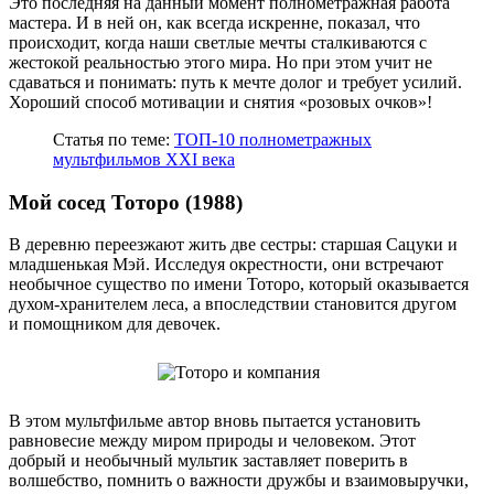
Это последняя на данный момент полнометражная работа
мастера. И в ней он, как всегда искренне, показал, что
происходит, когда наши светлые мечты сталкиваются с
жестокой реальностью этого мира. Но при этом учит не
сдаваться и понимать: путь к мечте долог и требует усилий.
Хороший способ мотивации и снятия «розовых очков»!
Статья по теме:
ТОП-10 полнометражных
мультфильмов XXI века
Мой сосед Тоторо (1988)
В деревню переезжают жить две сестры: старшая Сацуки и
младшенькая Мэй. Исследуя окрестности, они встречают
необычное существо по имени Тоторо, который оказывается
духом-хранителем леса, а впоследствии становится другом
и помощником для девочек.
В этом мультфильме автор вновь пытается установить
равновесие между миром природы и человеком. Этот
добрый и необычный мультик заставляет поверить в
волшебство, помнить о важности дружбы и взаимовыручки,