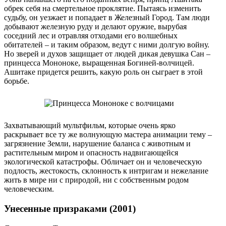
обрек себя на смертельное проклятие. Пытаясь изменить
судьбу, он уезжает и попадает в Железный Город. Там люди
добывают железную руду и делают оружие, вырубая
соседний лес и отравляя отходами его волшебных
обитателей – и таким образом, ведут с ними долгую войну.
Но зверей и духов защищает от людей дикая девушка Сан –
принцесса Мононоке, выращенная Богиней-волчицей.
Ашитаке придется решить, какую роль он сыграет в этой
борьбе.
Захватывающий мультфильм, которые очень ярко
раскрывает все ту же волнующую мастера анимации тему –
загрязнение Земли, нарушение баланса с животным и
растительным миром и опасность надвигающейся
экологической катастрофы. Обличает он и человеческую
подлость, жестокость, склонность к интригам и нежелание
жить в мире ни с природой, ни с собственным родом
человеческим.
Унесенные призраками (2001)