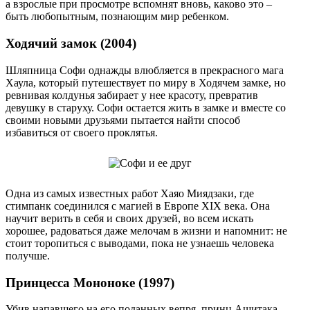
а взрослые при просмотре вспомнят вновь, каково это –
быть любопытным, познающим мир ребенком.
Ходячий замок (2004)
Шляпница Софи однажды влюбляется в прекрасного мага
Хаула, который путешествует по миру в Ходячем замке, но
ревнивая колдунья забирает у нее красоту, превратив
девушку в старуху. Софи остается жить в замке и вместе со
своими новыми друзьями пытается найти способ
избавиться от своего проклятья.
Одна из самых известных работ Хаяо Миядзаки, где
стимпанк соединился с магией в Европе XIX века. Она
научит верить в себя и своих друзей, во всем искать
хорошее, радоваться даже мелочам в жизни и напомнит: не
стоит торопиться с выводами, пока не узнаешь человека
получше.
Принцесса Мононоке (1997)
Убив напавшего на его поданных вепря, принц Ашитака