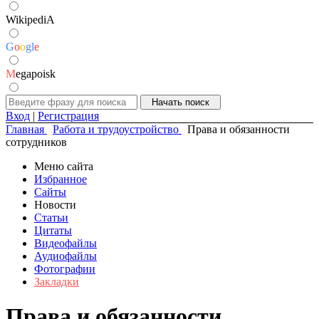
WikipediA
G
o
o
g
l
e
M
egapoisk
Вход
|
Регистрация
Главная
Работа и трудоустройство
Права и обязанности
сотрудников
Меню сайта
Избранное
Сайты
Новости
Статьи
Цитаты
Видеофайлы
Аудиофайлы
Фотографии
Закладки
Права и обязанности