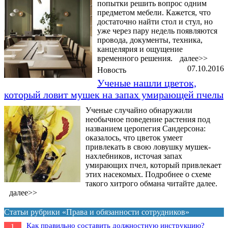
попытки решить вопрос одним
предметом мебели. Кажется, что
достаточно найти стол и стул, но
уже через пару недель появляются
провода, документы, техника,
канцелярия и ощущение
временного решения.
далее>>
07.10.2016
Новость
Ученые нашли цветок,
который ловит мушек на запах умирающей пчелы
Ученые случайно обнаружили
необычное поведение растения под
названием церопегия Сандерсона:
оказалось, что цветок умеет
привлекать в свою ловушку мушек-
нахлебников, источая запах
умирающих пчел, который привлекает
этих насекомых. Подробнее о схеме
такого хитрого обмана читайте далее.
далее>>
Статьи рубрики «Права и обязанности сотрудников»
Как правильно составить должностную инструкцию?
1