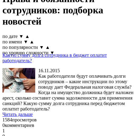
сотрудников: подборка
новостей
по дате
▼
▲
по имени
▼
▲
по популярности
▼
▲
по уровню сложности
▼
Какую сумму долга сотрудника в бюджет оплатит
работодатель?
16.11.2015
Как работодатели будут оплачивать долги
сотрудников – какие инструкции по этому
поводу дает Федеральная налоговая служба?
Когда на имущество должника будет наложен
арест, сколько составит сумма задолженности для применения
санкций? Какую сумму долга сотрудника перед бюджетом
оплатит работодатель?
Читать дальше
1584
просмотров
0
комментариев
1