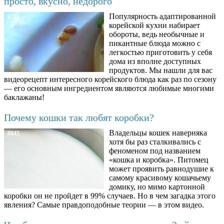
просто, вкусно, недорого
Популярность адаптированной
6734
корейской кухни набирает
обороты, ведь необычные и
пикантные блюда можно с
легкостью приготовить у себя
дома из вполне доступных
продуктов. Мы нашли для вас
видеорецепт интересного корейского блюда как раз по сезону
— его основным ингредиентом являются любимые многими
баклажаны!
Почему кошки так любят коробки?
Владельцы кошек наверняка
8845
хотя бы раз сталкивались с
феноменом под названием
«кошка и коробка». Питомец
может проявить равнодушие к
самому красивому кошачьему
домику, но мимо картонной
коробки он не пройдет в 99% случаев. Но в чем загадка этого
явления? Самые правдоподобные теории — в этом видео.