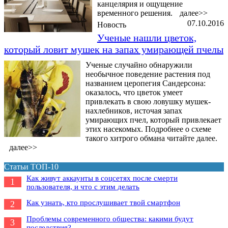
канцелярия и ощущение
временного решения.
далее>>
07.10.2016
Новость
Ученые нашли цветок,
который ловит мушек на запах умирающей пчелы
Ученые случайно обнаружили
необычное поведение растения под
названием церопегия Сандерсона:
оказалось, что цветок умеет
привлекать в свою ловушку мушек-
нахлебников, источая запах
умирающих пчел, который привлекает
этих насекомых. Подробнее о схеме
такого хитрого обмана читайте далее.
далее>>
Статьи ТОП-10
Как живут аккаунты в соцсетях после смерти
1
пользователя, и что с этим делать
Как узнать, кто прослушивает твой смартфон
2
Проблемы современного общества: какими будут
3
последствия?