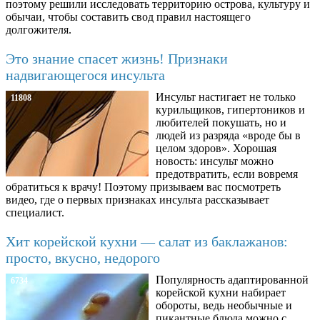
поэтому решили исследовать территорию острова, культуру и
обычаи, чтобы составить свод правил настоящего
долгожителя.
Это знание спасет жизнь! Признаки
надвигающегося инсульта
Инсульт настигает не только
11808
курильщиков, гипертоников и
любителей покушать, но и
людей из разряда «вроде бы в
целом здоров». Хорошая
новость: инсульт можно
предотвратить, если вовремя
обратиться к врачу! Поэтому призываем вас посмотреть
видео, где о первых признаках инсульта рассказывает
специалист.
Хит корейской кухни — салат из баклажанов:
просто, вкусно, недорого
Популярность адаптированной
6734
корейской кухни набирает
обороты, ведь необычные и
пикантные блюда можно с