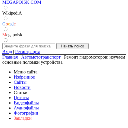
MEGAPOISK.COM
WikipediA
G
o
o
g
l
e
M
egapoisk
Вход
|
Регистрация
Главная
Автомототранспорт
Ремонт гидромоторов: изучаем
основные поломки устройства
Меню сайта
Избранное
Сайты
Новости
Статьи
Цитаты
Видеофайлы
Аудиофайлы
Фотографии
Закладки