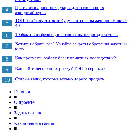
Цветы из шаров: инструкция для начинающих
4
аэродизайнеров
ТОП-5 сайтов, которые будут интересны женщинам после
5
40
10 фактов из физики, о которых вы не догадываетесь
6
Хотите набрать вес? Узнайте секреты обретения заветных
7
кило
Как прогулять работу без неприятных последствий?
8
Как найти песню по отрывку? ТОП-5 сервисов
9
Старые вещи, которые можно дорого продать
10
Главная
■
О проекте
■
Задать вопрос
■
Как добавить сайты
■