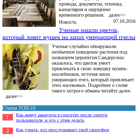
провода, документы, техника,
канцелярия и ощущение
временного решения.
далее>>
07.10.2016
Новость
Ученые нашли цветок,
который ловит мушек на запах умирающей пчелы
Ученые случайно обнаружили
необычное поведение растения под
названием церопегия Сандерсона:
оказалось, что цветок умеет
привлекать в свою ловушку мушек-
нахлебников, источая запах
умирающих пчел, который привлекает
этих насекомых. Подробнее о схеме
такого хитрого обмана читайте далее.
далее>>
Статьи ТОП-10
Как живут аккаунты в соцсетях после смерти
1
пользователя, и что с этим делать
Как узнать, кто прослушивает твой смартфон
2