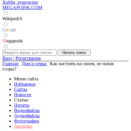
Хобби, рукоделие
MEGAPOISK.COM
WikipediA
G
o
o
g
l
e
M
egapoisk
Вход
|
Регистрация
Главная
Дом и семья
Как настоять на своем, не начав
ссоры?
Меню сайта
Избранное
Сайты
Новости
Статьи
Цитаты
Видеофайлы
Аудиофайлы
Фотографии
Закладки