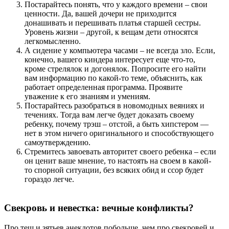
Постарайтесь понять, что у каждого времени – свои
ценности. Да, вашей дочери не приходится
донашивать и перешивать платья старшей сестры.
Уровень жизни – другой, к вещам дети относятся
легкомысленно.
А сидение у компьютера часами – не всегда зло. Если,
конечно, вашего киндера интересует еще что-то,
кроме стрелялок и догонялок. Попросите его найти
вам информацию по какой-то теме, объяснить, как
работает определенная программа. Проявите
уважение к его знаниям и умениям.
Постарайтесь разобраться в новомодных веяниях и
течениях. Тогда вам легче будет доказать своему
ребенку, почему трэш – отстой, а быть хипстером —
нет в этом ничего оригинального и способствующего
самоутверждению.
Стремитесь завоевать авторитет своего ребенка – если
он ценит ваше мнение, то настоять на своем в какой-
то спорной ситуации, без всяких обид и ссор будет
гораздо легче.
Свекровь и невестка: вечные конфликты?
Про тещ и зятьев анекдотов побольше, чем про свекровей и