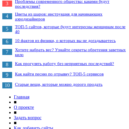
Проблемы современного общества: какими будут
3
последствия?
Цветы из шаров: инструкция для начинающих
4
аэродизайнеров
ТОП-5 сайтов, которые будут интересны женщинам после
5
40
10 фактов из физики, о которых вы не догадываетесь
6
Хотите набрать вес? Узнайте секреты обретения заветных
7
кило
Как прогулять работу без неприятных последствий?
8
Как найти песню по отрывку? ТОП-5 сервисов
9
Старые вещи, которые можно дорого продать
10
Главная
■
О проекте
■
Задать вопрос
■
Как добавить сайты