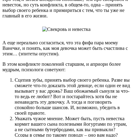
невесток, но суть конфликта, в общем-то, одна – принять
выбор своего ребенка и примириться с тем, что ты уже не
главный в его жизни.
А еще нереально согласиться, что эта фифа пара моему
Ванечке, и понять, как моя девочка может быть счастлива с
этим… (эпитеты опустим).
В этом конфликте поколений старшим, и априори более
мудрым, психологи советуют:
Сцепив зубы, принять выбор своего ребенка. Разве вы
сможете что-то доказать этой девице, если один ее вид
вызывает у вас дрожь? Ваш обожаемый сынуля за что-
то ведь ее любит? Вот и постарайтесь хотя бы не
ненавидеть эту девочку. А тогда и поговорить
спокойно больше шансов. И, возможно, убедить в
своей правоте.
Уважать чужое мнение. Может быть, пусть невестка
кормит вашего сына полезными йогуртами по утрам,
а не сытными бутербродами, как вы привыкли?
Ссоры в семье по такому поводу – оно вам надо?