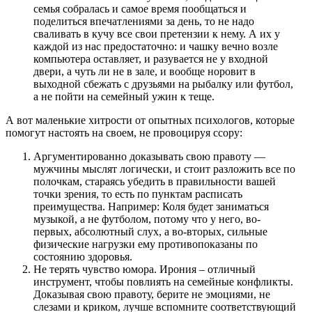
семья собралась и самое время пообщаться и
поделиться впечатлениями за день, то не надо
сваливать в кучу все свои претензии к нему. А их у
каждой из нас предостаточно: и чашку вечно возле
компьютера оставляет, и разувается не у входной
двери, а чуть ли не в зале, и вообще норовит в
выходной сбежать с друзьями на рыбалку или футбол,
а не пойти на семейный ужин к теще.
А вот маленькие хитрости от опытных психологов, которые
помогут настоять на своем, не провоцируя ссору:
Аргументированно доказывать свою правоту —
мужчины мыслят логически, и стоит разложить все по
полочкам, стараясь убедить в правильности вашей
точки зрения, то есть по пунктам расписать
преимущества. Например: Коля будет заниматься
музыкой, а не футболом, потому что у него, во-
первых, абсолютный слух, а во-вторых, сильные
физические нагрузки ему противопоказаны по
состоянию здоровья.
Не терять чувство юмора. Ирония – отличный
инструмент, чтобы повлиять на семейные конфликты.
Доказывая свою правоту, берите не эмоциями, не
слезами и криком, лучше вспомните соответствующий