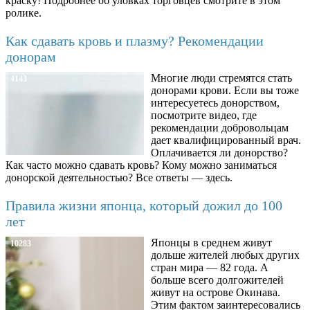
краску! Подробнее об уловках торговцев смотрите в этом
ролике.
Как сдавать кровь и плазму? Рекомендации
донорам
Многие люди стремятся стать
4143
донорами крови. Если вы тоже
интересуетесь донорством,
посмотрите видео, где
рекомендации добровольцам
дает квалифицированный врач.
Оплачивается ли донорство?
Как часто можно сдавать кровь? Кому можно заниматься
донорской деятельностью? Все ответы — здесь.
Правила жизни японца, который дожил до 100
лет
Японцы в среднем живут
10283
дольше жителей любых других
стран мира — 82 года. А
больше всего долгожителей
живут на острове Окинава.
Этим фактом заинтересовались