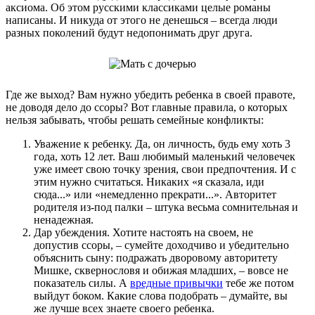
аксиома. Об этом русскими классиками целые романы
написаны. И никуда от этого не денешься – всегда люди
разных поколений будут недопонимать друг друга.
Где же выход? Вам нужно убедить ребенка в своей правоте,
не доводя дело до ссоры? Вот главные правила, о которых
нельзя забывать, чтобы решать семейные конфликты:
Уважение к ребенку. Да, он личность, будь ему хоть 3
года, хоть 12 лет. Ваш любимый маленький человечек
уже имеет свою точку зрения, свои предпочтения. И с
этим нужно считаться. Никаких «я сказала, иди
сюда...» или «немедленно прекрати...». Авторитет
родителя из-под палки – штука весьма сомнительная и
ненадежная.
Дар убеждения. Хотите настоять на своем, не
допустив ссоры, – сумейте доходчиво и убедительно
объяснить сыну: подражать дворовому авторитету
Мишке, сквернословя и обижая младших, – вовсе не
показатель силы. А
вредные привычки
тебе же потом
выйдут боком. Какие слова подобрать – думайте, вы
же лучше всех знаете своего ребенка.