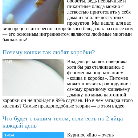
обороты, ведь необычные и
пикантные блюда можно с
легкостью приготовить у себя
дома из вполне доступных
продуктов. Мы нашли для вас
видеорецепт интересного корейского блюда как раз по сезону
— его основным ингредиентом являются любимые многими
баклажаны!
Почему кошки так любят коробки?
Владельцы кошек наверняка
8845
хотя бы раз сталкивались с
феноменом под названием
«кошка и коробка». Питомец
может проявить равнодушие к
самому красивому кошачьему
домику, но мимо картонной
коробки он не пройдет в 99% случаев. Но в чем загадка этого
явления? Самые правдоподобные теории — в этом видео.
Что будет с вашим телом, если есть по 2 яйца
каждый день
Куриное яйцо – очень
17054