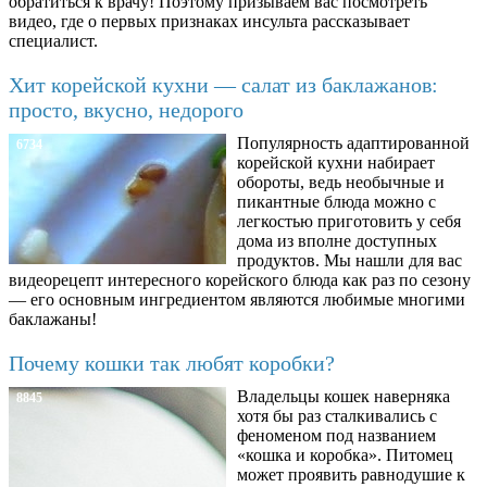
обратиться к врачу! Поэтому призываем вас посмотреть
видео, где о первых признаках инсульта рассказывает
специалист.
Хит корейской кухни — салат из баклажанов:
просто, вкусно, недорого
Популярность адаптированной
6734
корейской кухни набирает
обороты, ведь необычные и
пикантные блюда можно с
легкостью приготовить у себя
дома из вполне доступных
продуктов. Мы нашли для вас
видеорецепт интересного корейского блюда как раз по сезону
— его основным ингредиентом являются любимые многими
баклажаны!
Почему кошки так любят коробки?
Владельцы кошек наверняка
8845
хотя бы раз сталкивались с
феноменом под названием
«кошка и коробка». Питомец
может проявить равнодушие к