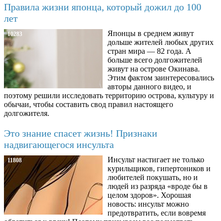
Правила жизни японца, который дожил до 100
лет
Японцы в среднем живут
10283
дольше жителей любых других
стран мира — 82 года. А
больше всего долгожителей
живут на острове Окинава.
Этим фактом заинтересовались
авторы данного видео, и
поэтому решили исследовать территорию острова, культуру и
обычаи, чтобы составить свод правил настоящего
долгожителя.
Это знание спасет жизнь! Признаки
надвигающегося инсульта
Инсульт настигает не только
11808
курильщиков, гипертоников и
любителей покушать, но и
людей из разряда «вроде бы в
целом здоров». Хорошая
новость: инсульт можно
предотвратить, если вовремя