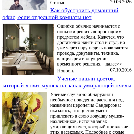
29.06.2026
Статья
Как обустроить домашний
офис, если отдельной комнаты нет
Ошибки обычно начинаются с
попытки решить вопрос одним
предметом мебели. Кажется, что
достаточно найти стол и стул, но
уже через пару недель появляются
провода, документы, техника,
канцелярия и ощущение
временного решения.
далее>>
07.10.2016
Новость
Ученые нашли цветок,
который ловит мушек на запах умирающей пчелы
Ученые случайно обнаружили
необычное поведение растения под
названием церопегия Сандерсона:
оказалось, что цветок умеет
привлекать в свою ловушку мушек-
нахлебников, источая запах
умирающих пчел, который привлекает
этих насекомых. Подробнее о схеме