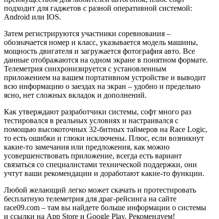
подходит для гаджетов с разной оперативной системой:
Android или IOS.
Затем регистрируются участники соревнования –
обозначается номер и класс, указывается модель машины,
мощность двигателя и загружается фотография авто. Все
данные отображаются на одном экране в понятном формате.
Телеметрия синхронизируется с установленным
приложением на вашем портативном устройстве и выводит
всю информацию о заездах на экран – удобно и предельно
ясно, нет сложных вкладок и дополнений.
Как утверждают разработчики системы, софт много раз
тестировался в реальных условиях и настраивался с
помощью высокоточных 32-битных таймеров на Race Logic,
то есть ошибки и глюки исключены. Плюс, если возникнут
какие-то замечания или предложения, как можно
усовершенствовать приложение, всегда есть вариант
связаться со специалистами технической поддержки, они
учтут ваши рекомендации и доработают какие-то функции.
Любой желающий легко может скачать и протестировать
бесплатную телеметрия для драг-рейсинга на сайте
race09.com – там вы найдете больше информации о системы
и ссылки на App Store и Google Play. Рекомендуем!