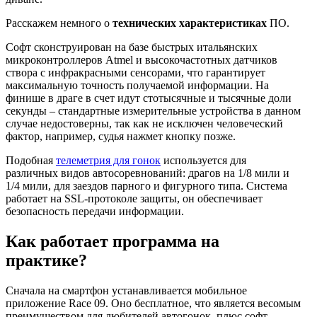
Расскажем немного о
технических характеристиках
ПО.
Софт сконструирован на базе быстрых итальянских
микроконтроллеров Atmel и высокочастотных датчиков
створа с инфракрасными сенсорами, что гарантирует
максимальную точность получаемой информации. На
финише в драге в счет идут стотысячные и тысячные доли
секунды – стандартные измерительные устройства в данном
случае недостоверны, так как не исключен человеческий
фактор, например, судья нажмет кнопку позже.
Подобная
телеметрия для гонок
используется для
различных видов автосоревнований: драгов на 1/8 мили и
1/4 мили, для заездов парного и фигурного типа. Система
работает на SSL-протоколе защиты, он обеспечивает
безопасность передачи информации.
Как работает программа на
практике?
Сначала на смартфон устанавливается мобильное
приложение Race 09. Оно бесплатное, что является весомым
преимуществом для любителей автогонок, плюс софт