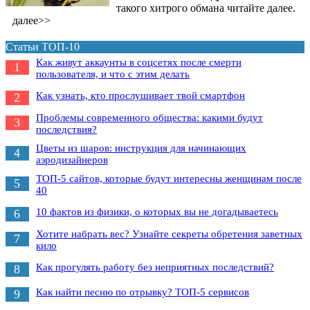
такого хитрого обмана читайте далее.
далее>>
Статьи ТОП-10
Как живут аккаунты в соцсетях после смерти
1
пользователя, и что с этим делать
Как узнать, кто прослушивает твой смартфон
2
Проблемы современного общества: какими будут
3
последствия?
Цветы из шаров: инструкция для начинающих
4
аэродизайнеров
ТОП-5 сайтов, которые будут интересны женщинам после
5
40
10 фактов из физики, о которых вы не догадываетесь
6
Хотите набрать вес? Узнайте секреты обретения заветных
7
кило
Как прогулять работу без неприятных последствий?
8
Как найти песню по отрывку? ТОП-5 сервисов
9