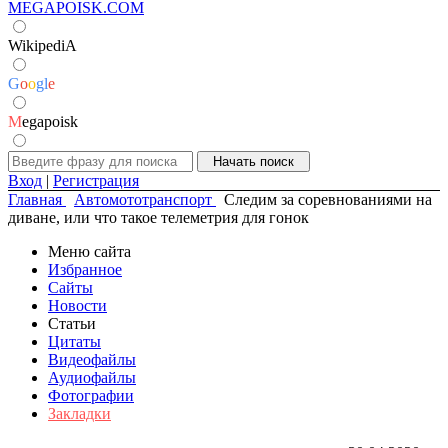
MEGAPOISK.COM
WikipediA
G
o
o
g
l
e
M
egapoisk
Вход
|
Регистрация
Главная
Автомототранспорт
Следим за соревнованиями на
диване, или что такое телеметрия для гонок
Меню сайта
Избранное
Сайты
Новости
Статьи
Цитаты
Видеофайлы
Аудиофайлы
Фотографии
Закладки