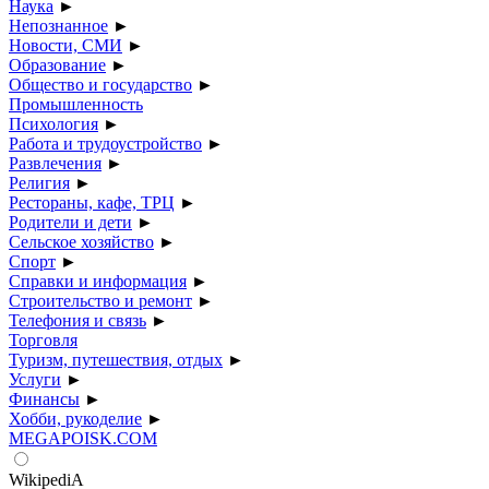
Наука
►
Непознанное
►
Новости, СМИ
►
Образование
►
Общество и государство
►
Промышленность
Психология
►
Работа и трудоустройство
►
Развлечения
►
Религия
►
Рестораны, кафе, ТРЦ
►
Родители и дети
►
Сельское хозяйство
►
Спорт
►
Справки и информация
►
Строительство и ремонт
►
Телефония и связь
►
Торговля
Туризм, путешествия, отдых
►
Услуги
►
Финансы
►
Хобби, рукоделие
►
MEGAPOISK.COM
WikipediA