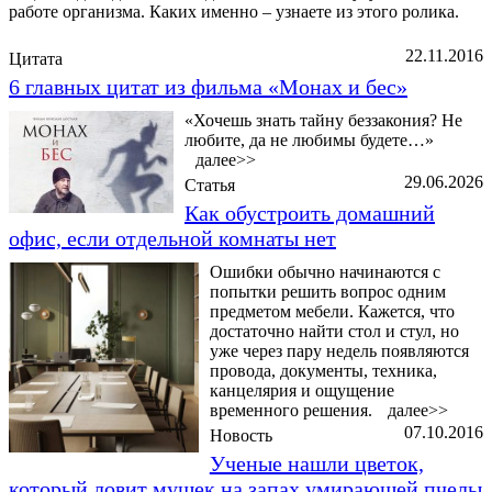
работе организма. Каких именно – узнаете из этого ролика.
22.11.2016
Цитата
6 главных цитат из фильма «Монах и бес»
«Хочешь знать тайну беззакония? Не
любите, да не любимы будете…»
далее>>
29.06.2026
Статья
Как обустроить домашний
офис, если отдельной комнаты нет
Ошибки обычно начинаются с
попытки решить вопрос одним
предметом мебели. Кажется, что
достаточно найти стол и стул, но
уже через пару недель появляются
провода, документы, техника,
канцелярия и ощущение
временного решения.
далее>>
07.10.2016
Новость
Ученые нашли цветок,
который ловит мушек на запах умирающей пчелы