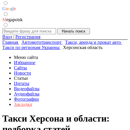
G
o
o
g
l
e
M
egapoisk
Вход
|
Регистрация
Главная
Автомототранспорт
Такси, аренда и прокат авто
Такси по регионам Украины
Херсонская область
Меню сайта
Избранное
Сайты
Новости
Статьи
Цитаты
Видеофайлы
Аудиофайлы
Фотографии
Закладки
Такси Херсона и области:
подборка статей